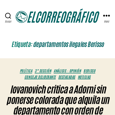
Buscar
Menú
ELCORREOGRÁFICO
Etiqueta:
departamentos ilegales Berisso
Categorías
POLÍTICA
3° SECCIÓN
ANÁLISIS - OPINIÓN
BERISSO
CONCEJO DELIBERANTE
DESTACADAS
NOTICIAS
Iovanovich critica a Adorni sin
ponerse colorada que alquila un
departamento con orden de