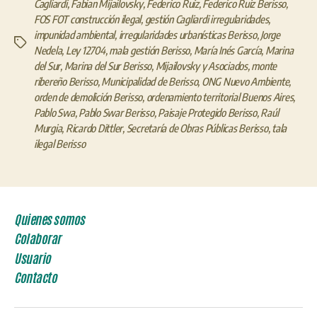
Cagliardi
,
Fabian Mijailovsky
,
Federico Ruiz
,
Federico Ruiz Berisso
,
FOS FOT construcción ilegal
,
gestión Cagliardi irregularidades
,
impunidad ambiental
,
irregularidades urbanísticas Berisso
,
Jorge
Etiquetas
Nedela
,
Ley 12704
,
mala gestión Berisso
,
María Inés García
,
Marina
del Sur
,
Marina del Sur Berisso
,
Mijailovsky y Asociados
,
monte
ribereño Berisso
,
Municipalidad de Berisso
,
ONG Nuevo Ambiente
,
orden de demolición Berisso
,
ordenamiento territorial Buenos Aires
,
Pablo Swa
,
Pablo Swar Berisso
,
Paisaje Protegido Berisso
,
Raúl
Murgia
,
Ricardo Dittler
,
Secretaría de Obras Públicas Berisso
,
tala
ilegal Berisso
Quienes somos
Colaborar
Usuario
Contacto