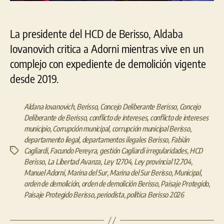
La presidente del HCD de Berisso, Aldaba
Iovanovich critica a Adorni mientras vive en un
complejo con expediente de demolición vigente
desde 2019.
Aldana Iovanovich
,
Berisso
,
Concejo Deliberante Berisso
,
Concejo
Deliberante de Berisso
,
conflicto de intereses
,
conflicto de intereses
municipio
,
Corrupción municipal
,
corrupción municipal Berisso
,
departamento ilegal
,
departamentos ilegales Berisso
,
Fabián
Cagliardi
,
Facundo Pereyra
,
gestión Cagliardi irregularidades
,
HCD
Etiquetas
Berisso
,
La Libertad Avanza
,
Ley 12704
,
Ley provincial 12.704
,
Manuel Adorni
,
Marina del Sur
,
Marina del Sur Berisso
,
Municipal
,
orden de demolición
,
orden de demolición Berisso
,
Paisaje Protegido
,
Paisaje Protegido Berisso
,
periodista
,
política Berisso 2026