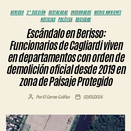
Categorías
BERISSO
3° SECCIÓN
DESTACADAS
ENSOBRADOS
MEDIO AMBIENTE
NOTICIAS
POLÍTICA
SOCIEDAD
Escándalo en Berisso:
Funcionarios de Cagliardi viven
en departamentos con orden de
demolición oficial desde 2019 en
zona de Paisaje Protegido
Por
El Correo Gráfico
02/05/2026
Autor
Fecha
de
de
la
la
entrada
entrada