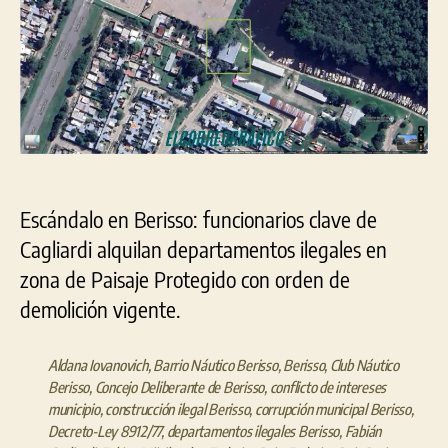
Escándalo en Berisso: funcionarios clave de
Cagliardi alquilan departamentos ilegales en
zona de Paisaje Protegido con orden de
demolición vigente.
Aldana Iovanovich
,
Barrio Náutico Berisso
,
Berisso
,
Club Náutico
Berisso
,
Concejo Deliberante de Berisso
,
conflicto de intereses
municipio
,
construcción ilegal Berisso
,
corrupción municipal Berisso
,
Decreto-Ley 8912/77
,
departamentos ilegales Berisso
,
Fabián