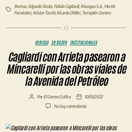
Berisso
,
Edgardo Sirota
,
Fabián Cagliardi
,
Maragua S.A.
,
Martín
Etiquetas
Fernández
,
Néstor Tacchi
,
Ricardo Dittler
,
Terraplén Costero
Categorías
BERISSO
EN BUZÓN
INSTITUCIONALES
Cagliardi con Arrieta pasearon a
Mincarelli por las obras viales de
la Avenida del Petróleo
Por
El Correo Gráfico
10/05/2022
Autor
Fecha
de
de
en
No hay comentarios
la
la
Cagliardi
entrada
entrada
con
Arrieta
pasearon