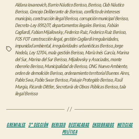
Aldana Iovanovich
,
Barrio Náutico Berisso
,
Berisso
,
Club Náutico
Berisso
,
Concejo Deliberante de Berisso
,
conflicto de intereses
municipio
,
construcción ilegal Berisso
,
corrupción municipal Berisso
,
Decreto-Ley 8912/77
,
departamentos ilegales Berisso
,
Fabián
Cagliardi
,
Fabian Mijailovsky
,
Federico Ruiz
,
Federico Ruiz Berisso
,
FOS FOT construcción ilegal
,
gestión Cagliardi irregularidades
,
impunidad ambiental
,
irregularidades urbanísticas Berisso
,
Jorge
Etiquetas
Nedela
,
Ley 12704
,
mala gestión Berisso
,
María Inés García
,
Marina
del Sur
,
Marina del Sur Berisso
,
Mijailovsky y Asociados
,
monte
ribereño Berisso
,
Municipalidad de Berisso
,
ONG Nuevo Ambiente
,
orden de demolición Berisso
,
ordenamiento territorial Buenos Aires
,
Pablo Swa
,
Pablo Swar Berisso
,
Paisaje Protegido Berisso
,
Raúl
Murgia
,
Ricardo Dittler
,
Secretaría de Obras Públicas Berisso
,
tala
ilegal Berisso
Categorías
GREMIALES
3° SECCIÓN
BERISSO
DESTACADAS
ENSOBRADOS
NOTICIAS
POLÍTICA