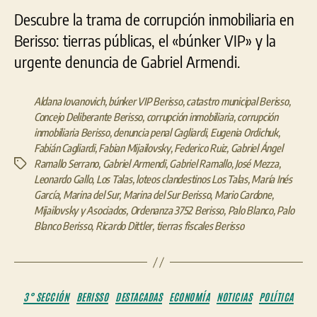
Descubre la trama de corrupción inmobiliaria en
Berisso: tierras públicas, el «búnker VIP» y la
urgente denuncia de Gabriel Armendi.
Aldana Iovanovich
,
búnker VIP Berisso
,
catastro municipal Berisso
,
Concejo Deliberante Berisso
,
corrupción inmobiliaria
,
corrupción
inmobiliaria Berisso
,
denuncia penal Cagliardi
,
Eugenia Ordichuk
,
Fabián Cagliardi
,
Fabian Mijailovsky
,
Federico Ruiz
,
Gabriel Ángel
Ramallo Serrano
,
Gabriel Armendi
,
Gabriel Ramallo
,
José Mezza
,
Etiquetas
Leonardo Gallo
,
Los Talas
,
loteos clandestinos Los Talas
,
María Inés
García
,
Marina del Sur
,
Marina del Sur Berisso
,
Mario Cardone
,
Mijailovsky y Asociados
,
Ordenanza 3752 Berisso
,
Palo Blanco
,
Palo
Blanco Berisso
,
Ricardo Dittler
,
tierras fiscales Berisso
Categorías
3° SECCIÓN
BERISSO
DESTACADAS
ECONOMÍA
NOTICIAS
POLÍTICA