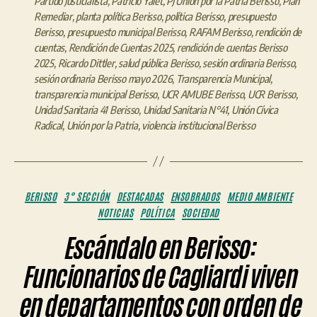
Partido Justicialista
,
Patricio Yalet
,
PJ Unión por la Patria Berisso
,
Plan
Remediar
,
planta política Berisso
,
política Berisso
,
presupuesto
Berisso
,
presupuesto municipal Berisso
,
RAFAM Berisso
,
rendición de
cuentas
,
Rendición de Cuentas 2025
,
rendición de cuentas Berisso
2025
,
Ricardo Dittler
,
salud pública Berisso
,
sesión ordinaria Berisso
,
sesión ordinaria Berisso mayo 2026
,
Transparencia Municipal
,
transparencia municipal Berisso
,
UCR AMUBE Berisso
,
UCR Berisso
,
Unidad Sanitaria 41 Berisso
,
Unidad Sanitaria N°41
,
Unión Cívica
Radical
,
Unión por la Patria
,
violencia institucional Berisso
Categorías
BERISSO
3° SECCIÓN
DESTACADAS
ENSOBRADOS
MEDIO AMBIENTE
NOTICIAS
POLÍTICA
SOCIEDAD
Escándalo en Berisso:
Funcionarios de Cagliardi viven
en departamentos con orden de