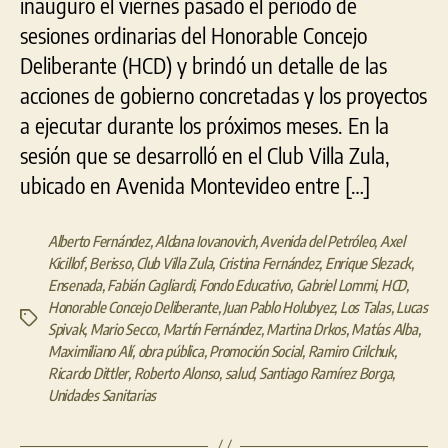
inauguró el viernes pasado el período de
apertura
sesiones ordinarias del Honorable Concejo
de
Deliberante (HCD) y brindó un detalle de las
sesiones
del
acciones de gobierno concretadas y los proyectos
Concejo
a ejecutar durante los próximos meses. En la
Deliberante
sesión que se desarrolló en el Club Villa Zula,
ubicado en Avenida Montevideo entre […]
Alberto Fernández
,
Aldana Iovanovich
,
Avenida del Petróleo
,
Axel
Kicillof
,
Berisso
,
Club Villa Zula
,
Cristina Fernández
,
Enrique Slezack
,
Ensenada
,
Fabián Cagliardi
,
Fondo Educativo
,
Gabriel Lommi
,
HCD
,
Honorable Concejo Deliberante
,
Juan Pablo Holubyez
,
Los Talas
,
Lucas
Etiquetas
Spivak
,
Mario Secco
,
Martín Fernández
,
Martina Drkos
,
Matías Alba
,
Maximiliano Alí
,
obra pública
,
Promoción Social
,
Ramiro Crilchuk
,
Ricardo Dittler
,
Roberto Alonso
,
salud
,
Santiago Ramírez Borga
,
Unidades Sanitarias