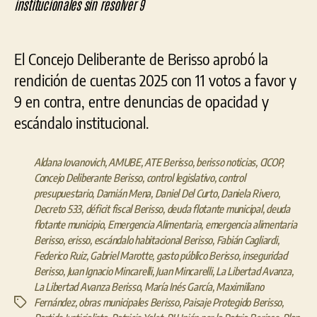
El Concejo Deliberante de Berisso aprobó la
rendición de cuentas 2025 con 11 votos a favor y
9 en contra, entre denuncias de opacidad y
escándalo institucional.
Aldana Iovanovich
,
AMUBE
,
ATE Berisso
,
berisso noticias
,
CICOP
,
Concejo Deliberante Berisso
,
control legislativo
,
control
presupuestario
,
Damián Mena
,
Daniel Del Curto
,
Daniela Rivero
,
Decreto 533
,
déficit fiscal Berisso
,
deuda flotante municipal
,
deuda
flotante municipio
,
Emergencia Alimentaria
,
emergencia alimentaria
Berisso
,
erisso
,
escándalo habitacional Berisso
,
Fabián Cagliardi
,
Federico Ruiz
,
Gabriel Marotte
,
gasto público Berisso
,
inseguridad
Berisso
,
Juan Ignacio Mincarelli
,
Juan Mincarelli
,
La Libertad Avanza
,
La Libertad Avanza Berisso
,
María Inés García
,
Maximiliano
Fernández
,
obras municipales Berisso
,
Paisaje Protegido Berisso
,
Etiquetas