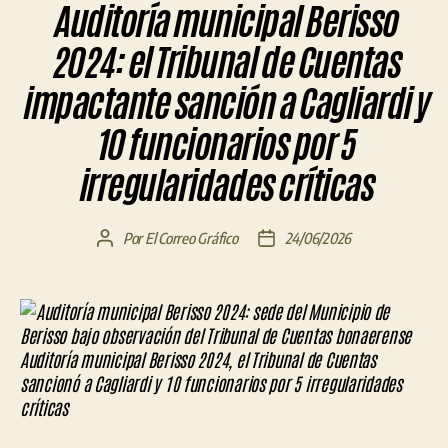
Auditoría municipal Berisso
2024: el Tribunal de Cuentas
impactante sanción a Cagliardi y
10 funcionarios por 5
irregularidades críticas
Por
El Correo Gráfico
24/06/2026
Autor
Fecha
de
de
la
la
entrada
entrada