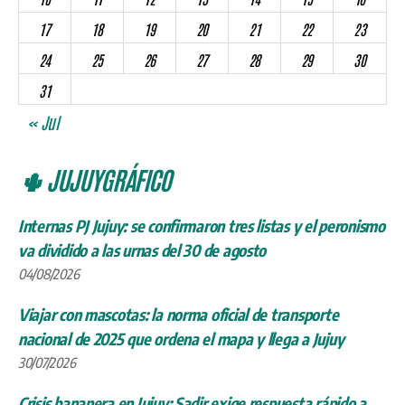
17
18
19
20
21
22
23
24
25
26
27
28
29
30
31
« Jul
🌵 JUJUYGRÁFICO
Internas PJ Jujuy: se confirmaron tres listas y el peronismo
va dividido a las urnas del 30 de agosto
04/08/2026
Viajar con mascotas: la norma oficial de transporte
nacional de 2025 que ordena el mapa y llega a Jujuy
30/07/2026
Crisis bananera en Jujuy: Sadir exige respuesta rápido a