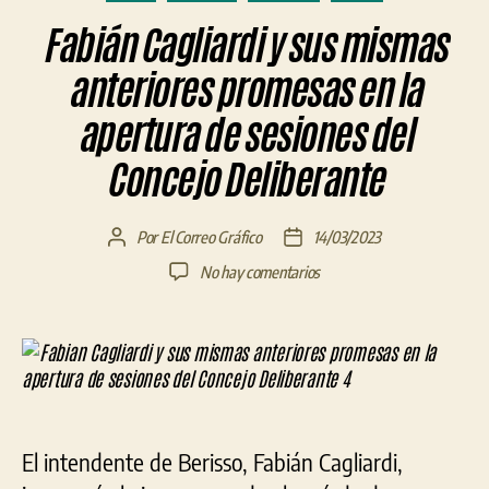
Fabián Cagliardi y sus mismas
anteriores promesas en la
apertura de sesiones del
Concejo Deliberante
Por
El Correo Gráfico
14/03/2023
Autor
Fecha
de
de
en
No hay comentarios
la
la
Fabián
entrada
entrada
Cagliardi
y
sus
mismas
anteriores
promesas
El intendente de Berisso, Fabián Cagliardi,
en
la