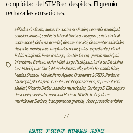
complicidad del STMB en despidos. El gremio
rechaza las acusaciones.
afiliados sindicato
,
aumento cuotas sindicales
,
cesantía municipal
,
colusión sindical
,
conflicto laboral Berisso
,
coseguro
,
crisis sindical
,
cuota social
,
defensa gremial
,
descuentos IPS
,
descuentos salariales
,
despidos municipales
,
empleados municipales
,
expediente judicial
,
Fabián Cagliardi
,
Federico Lugo
,
Gastón Corian
,
gremio municipal
,
intendente Berisso
,
Javier Milei
,
Jorge Rodríguez
,
Junta de Disciplina
,
Etiquetas
Ley 14.656
,
Luis Duré
,
Marcelo Bozzarello
,
María Fernanda Bisio
,
Matías Slezack
,
Maximiliano Aguiar
,
Ordenanza 267/80
,
Paritaria
Municipal
,
planta permanente
,
recategorizaciones
,
representación
sindical
,
Ricardo Dittler
,
salarios municipales
,
Santiago D’Elía
,
seguro
de sepelio
,
sindicato municipal Berisso
,
STMB
,
trabajadores
municipales Berisso
,
transparencia gremial
,
vicios procedimentales
Categorías
BERISSO
3° SECCIÓN
DESTACADAS
POLÍTICA