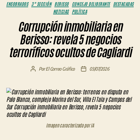
Categorías
ENSOBRADOS
3° SECCIÓN
BERISSO
CONCEJO DELIBERANTE
DESTACADAS
NOTICIAS
POLÍTICA
Corrupción inmobiliaria en
Berisso: revela 5 negocios
terroríficos ocultos de Cagliardi
Por
El Correo Gráfico
03/07/2026
Autor
Fecha
de
de
la
la
entrada
entrada
Imagen caracterizada por IA