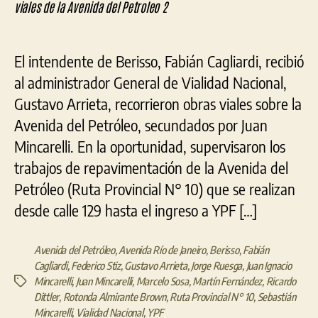
a
Mincarelli
por
El intendente de Berisso, Fabián Cagliardi, recibió
las
obras
al administrador General de Vialidad Nacional,
viales
Gustavo Arrieta, recorrieron obras viales sobre la
de
Avenida del Petróleo, secundados por Juan
la
Avenida
Mincarelli. En la oportunidad, supervisaron los
del
trabajos de repavimentación de la Avenida del
Petróleo
Petróleo (Ruta Provincial N° 10) que se realizan
desde calle 129 hasta el ingreso a YPF […]
Avenida del Petróleo
,
Avenida Río de Janeiro
,
Berisso
,
Fabián
Cagliardi
,
Federico Stiz
,
Gustavo Arrieta
,
Jorge Ruesga
,
Juan Ignacio
Mincarelli
,
Juan Mincarelli
,
Marcelo Sosa
,
Martín Fernández
,
Ricardo
Etiquetas
Dittler
,
Rotonda Almirante Brown
,
Ruta Provincial N° 10
,
Sebastián
Mincarelli
,
Vialidad Nacional
,
YPF