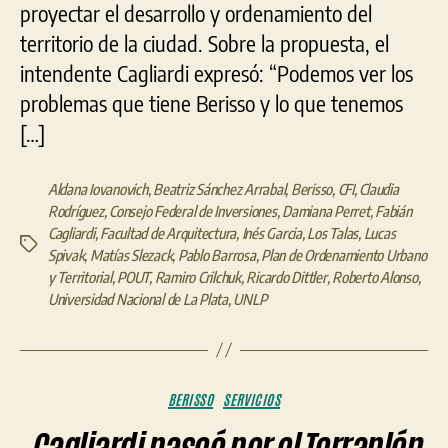
proyectar el desarrollo y ordenamiento del
territorio de la ciudad. Sobre la propuesta, el
intendente Cagliardi expresó: “Podemos ver los
problemas que tiene Berisso y lo que tenemos
[…]
Aldana Iovanovich
,
Beatriz Sánchez Arrabal
,
Berisso
,
CFI
,
Claudia
Rodríguez
,
Consejo Federal de Inversiones
,
Damiana Perret
,
Fabián
Cagliardi
,
Facultad de Arquitectura
,
Inés Garcia
,
Los Talas
,
Lucas
Etiquetas
Spivak
,
Matías Slezack
,
Pablo Barrosa
,
Plan de Ordenamiento Urbano
y Territorial
,
POUT
,
Ramiro Crilchuk
,
Ricardo Dittler
,
Roberto Alonso
,
Universidad Nacional de La Plata
,
UNLP
Categorías
BERISSO
SERVICIOS