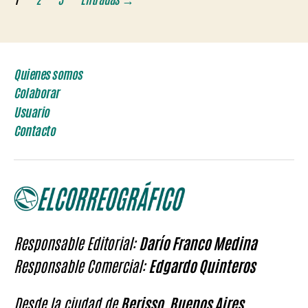
de
entradas
Quienes somos
Colaborar
Usuario
Contacto
Responsable Editorial:
Darío Franco Medina
Responsable Comercial:
Edgardo Quinteros
Desde la ciudad de
Berisso, Buenos Aires,