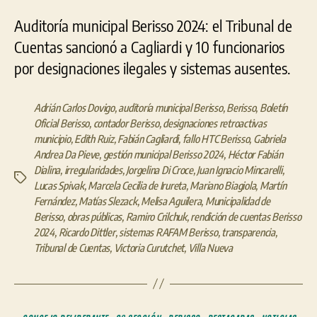
Auditoría municipal Berisso 2024: el Tribunal de
Cuentas sancionó a Cagliardi y 10 funcionarios
por designaciones ilegales y sistemas ausentes.
Adrián Carlos Dovigo
,
auditoría municipal Berisso
,
Berisso
,
Boletín
Oficial Berisso
,
contador Berisso
,
designaciones retroactivas
municipio
,
Edith Ruiz
,
Fabián Cagliardi
,
fallo HTC Berisso
,
Gabriela
Andrea Da Pieve
,
gestión municipal Berisso 2024
,
Héctor Fabián
Dialina
,
irregularidades
,
Jorgelina Di Croce
,
Juan Ignacio Mincarelli
,
Etiquetas
Lucas Spivak
,
Marcela Cecilia de Irureta
,
Mariano Biagiola
,
Martín
Fernández
,
Matías Slezack
,
Melisa Aguilera
,
Municipalidad de
Berisso
,
obras públicas
,
Ramiro Crilchuk
,
rendición de cuentas Berisso
2024
,
Ricardo Dittler
,
sistemas RAFAM Berisso
,
transparencia
,
Tribunal de Cuentas
,
Victoria Curutchet
,
Villa Nueva
Categorías