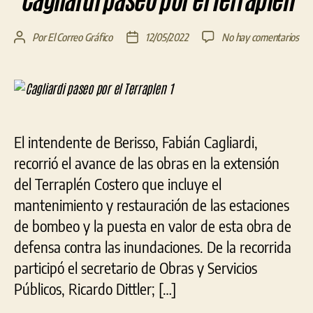
Cagliardi paseó por el Terraplén
en
Por
El Correo Gráfico
12/05/2022
No hay comentarios
Autor
Fecha
Cagl
de
de
pas
la
la
por
entrada
entrada
el
Ter
El intendente de Berisso, Fabián Cagliardi,
recorrió el avance de las obras en la extensión
del Terraplén Costero que incluye el
mantenimiento y restauración de las estaciones
de bombeo y la puesta en valor de esta obra de
defensa contra las inundaciones. De la recorrida
participó el secretario de Obras y Servicios
Públicos, Ricardo Dittler; […]