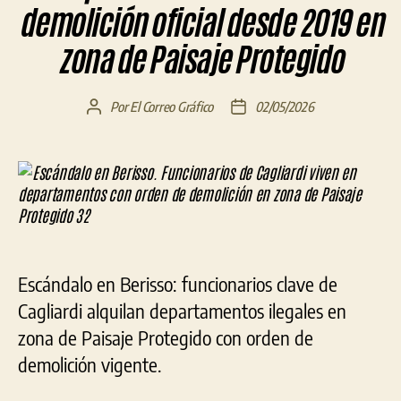
demolición oficial desde 2019 en
zona de Paisaje Protegido
Por
El Correo Gráfico
02/05/2026
Autor
Fecha
de
de
la
la
entrada
entrada
Escándalo en Berisso: funcionarios clave de
Cagliardi alquilan departamentos ilegales en
zona de Paisaje Protegido con orden de
demolición vigente.