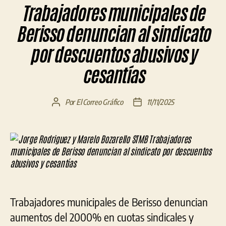
Trabajadores municipales de
Berisso denuncian al sindicato
por descuentos abusivos y
cesantías
Por
El Correo Gráfico
11/11/2025
Autor
Fecha
de
de
la
la
entrada
entrada
Trabajadores municipales de Berisso denuncian
aumentos del 2000% en cuotas sindicales y