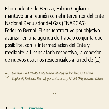
de
El intendente de Berisso, Fabián Cagliardi
nuevos
usuarios
mantuvo una reunión con el interventor del Ente
a
Nacional Regulador del Gas (ENARGAS),
la
Federico Bernal. El encuentro tuvo por objetivo
red
de
avanzar en una agenda de trabajo conjunta que
gas
posibilite, con la intermediación del Ente y
natural
mediante la Licenciataria respectiva, la conexión
de nuevos usuarios residenciales a la red de […]
Berisso
,
ENARGAS
,
Ente Nacional Regulador del Gas
,
Fabián
Etiquetas
Cagliardi
,
Federico Bernal
,
gas natural
,
Ley N° 24.076
,
Ricardo Dittler
Paginación
1
2
3
Entradas
→