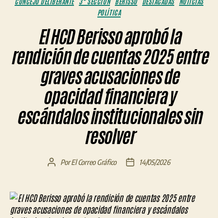
CONCEJO DELIBERANTE
3° SECCIÓN
BERISSO
DESTACADAS
NOTICIAS
POLÍTICA
El HCD Berisso aprobó la
rendición de cuentas 2025 entre
graves acusaciones de
opacidad financiera y
escándalos institucionales sin
resolver
Por
El Correo Gráfico
14/05/2026
Autor
Fecha
de
de
la
la
entrada
entrada