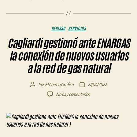
Categorías
BERISSO
SERVICIOS
Cagliardi gestionó ante ENARGAS
la conexión de nuevos usuarios
a la red de gas natural
Por
El Correo Gráfico
27/04/2022
Autor
Fecha
de
de
en
No hay comentarios
la
la
Cagliardi
entrada
entrada
gestionó
ante
ENARGAS
la
conexión