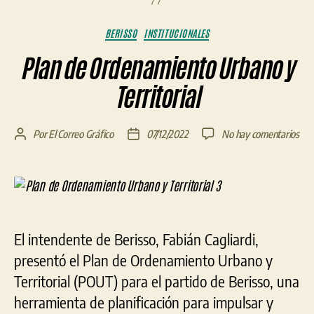
Categorías
BERISSO
INSTITUCIONALES
Plan de Ordenamiento Urbano y
Territorial
en
Por
El Correo Gráfico
07/12/2022
No hay comentarios
Autor
Fecha
Pla
de
de
de
la
la
Ord
entrada
entrada
Urb
y
Terr
El intendente de Berisso, Fabián Cagliardi,
presentó el Plan de Ordenamiento Urbano y
Territorial (POUT) para el partido de Berisso, una
herramienta de planificación para impulsar y