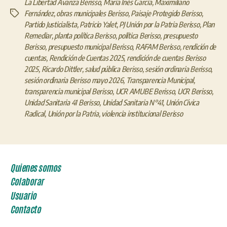
La Libertad Avanza Berisso
,
María Inés García
,
Maximiliano
Fernández
,
obras municipales Berisso
,
Paisaje Protegido Berisso
,
Etiquetas
Partido Justicialista
,
Patricio Yalet
,
PJ Unión por la Patria Berisso
,
Plan
Remediar
,
planta política Berisso
,
política Berisso
,
presupuesto
Berisso
,
presupuesto municipal Berisso
,
RAFAM Berisso
,
rendición de
cuentas
,
Rendición de Cuentas 2025
,
rendición de cuentas Berisso
2025
,
Ricardo Dittler
,
salud pública Berisso
,
sesión ordinaria Berisso
,
sesión ordinaria Berisso mayo 2026
,
Transparencia Municipal
,
transparencia municipal Berisso
,
UCR AMUBE Berisso
,
UCR Berisso
,
Unidad Sanitaria 41 Berisso
,
Unidad Sanitaria N°41
,
Unión Cívica
Radical
,
Unión por la Patria
,
violencia institucional Berisso
Quienes somos
Colaborar
Usuario
Contacto