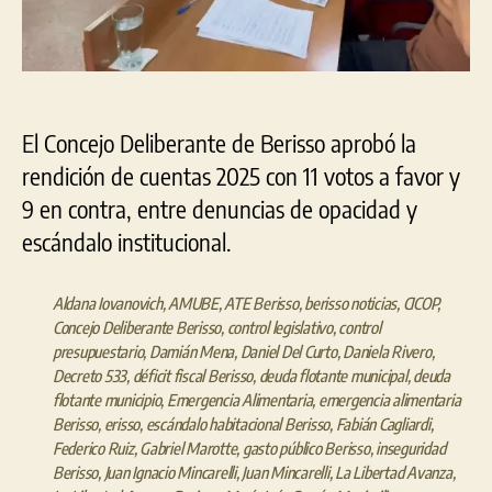
El Concejo Deliberante de Berisso aprobó la
rendición de cuentas 2025 con 11 votos a favor y
9 en contra, entre denuncias de opacidad y
escándalo institucional.
Aldana Iovanovich
,
AMUBE
,
ATE Berisso
,
berisso noticias
,
CICOP
,
Concejo Deliberante Berisso
,
control legislativo
,
control
presupuestario
,
Damián Mena
,
Daniel Del Curto
,
Daniela Rivero
,
Decreto 533
,
déficit fiscal Berisso
,
deuda flotante municipal
,
deuda
flotante municipio
,
Emergencia Alimentaria
,
emergencia alimentaria
Berisso
,
erisso
,
escándalo habitacional Berisso
,
Fabián Cagliardi
,
Federico Ruiz
,
Gabriel Marotte
,
gasto público Berisso
,
inseguridad
Berisso
,
Juan Ignacio Mincarelli
,
Juan Mincarelli
,
La Libertad Avanza
,