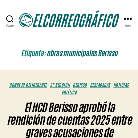
Buscar
Menú
ELCORREOGRÁFICO
Etiqueta:
obras municipales Berisso
Categorías
CONCEJO DELIBERANTE
3° SECCIÓN
BERISSO
DESTACADAS
NOTICIAS
POLÍTICA
El HCD Berisso aprobó la
rendición de cuentas 2025 entre
graves acusaciones de