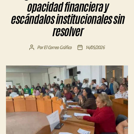
opacidad financiera y
escándalos institucionales sin
resolver
Por
El Correo Gráfico
14/05/2026
Autor
Fecha
de
de
la
la
entrada
entrada