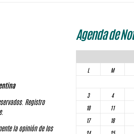
Agenda de Not
L
M
entina
3
4
servados. Registro
10
11
e.
17
18
ente la opinión de los
24
25