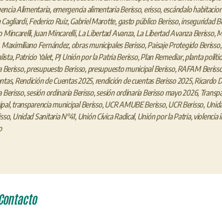
ncia Alimentaria
,
emergencia alimentaria Berisso
,
erisso
,
escándalo habitacion
 Cagliardi
,
Federico Ruiz
,
Gabriel Marotte
,
gasto público Berisso
,
inseguridad B
o Mincarelli
,
Juan Mincarelli
,
La Libertad Avanza
,
La Libertad Avanza Berisso
,
M
,
Maximiliano Fernández
,
obras municipales Berisso
,
Paisaje Protegido Berisso
alista
,
Patricio Yalet
,
PJ Unión por la Patria Berisso
,
Plan Remediar
,
planta políti
a Berisso
,
presupuesto Berisso
,
presupuesto municipal Berisso
,
RAFAM Beriss
ntas
,
Rendición de Cuentas 2025
,
rendición de cuentas Berisso 2025
,
Ricardo Di
a Berisso
,
sesión ordinaria Berisso
,
sesión ordinaria Berisso mayo 2026
,
Transpa
pal
,
transparencia municipal Berisso
,
UCR AMUBE Berisso
,
UCR Berisso
,
Unida
isso
,
Unidad Sanitaria N°41
,
Unión Cívica Radical
,
Unión por la Patria
,
violencia 
o
Contacto