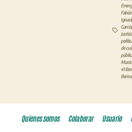
Emerge
Fabián
Ignaci
García
Etiquetas
Justici
polític
de cue
públic
Munici
41 Ber
Beriss
Quienes somos
Colaborar
Usuario