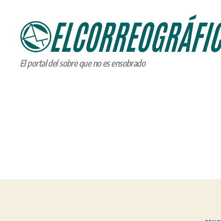
ELCORREOGRÁFICO
El portal del sobre que no es ensobrado