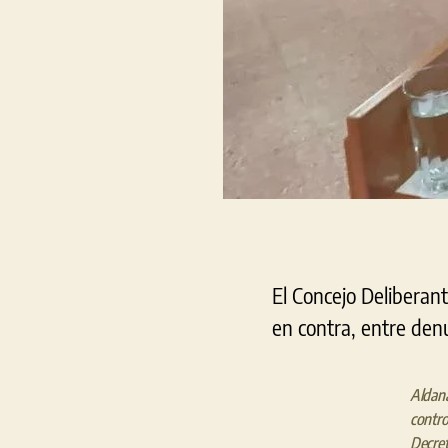
El Concejo Deliberant
en contra, entre denu
Aldana
control
Decret