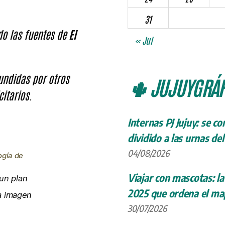
31
ndo las fuentes de
El
« Jul
fundidas por otros
🌵 JUJUYGRÁF
citarios.
Internas PJ Jujuy: se c
dividido a las urnas de
04/08/2026
ogía de
Viajar con mascotas: la
un plan
2025 que ordena el map
la imagen
30/07/2026