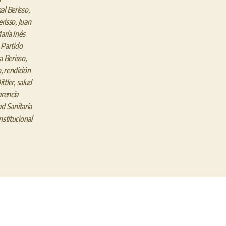
al Berisso
,
erisso
,
Juan
aría Inés
,
Partido
ca Berisso
,
o
,
rendición
ttler
,
salud
rencia
d Sanitaria
institucional