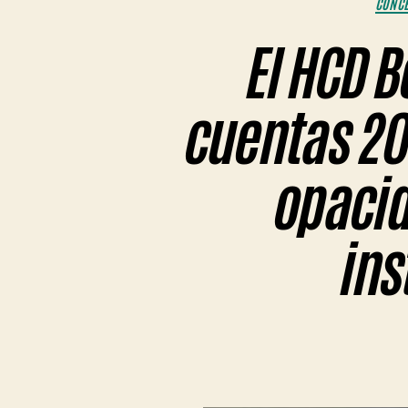
CONCE
El HCD B
cuentas 20
opacid
ins