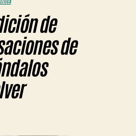
LÍTICA
dición de
saciones de
ándalos
lver