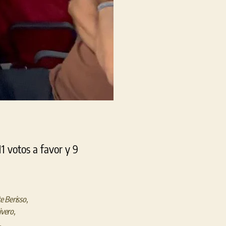
1 votos a favor y 9
e Berisso
,
ivero
,
,