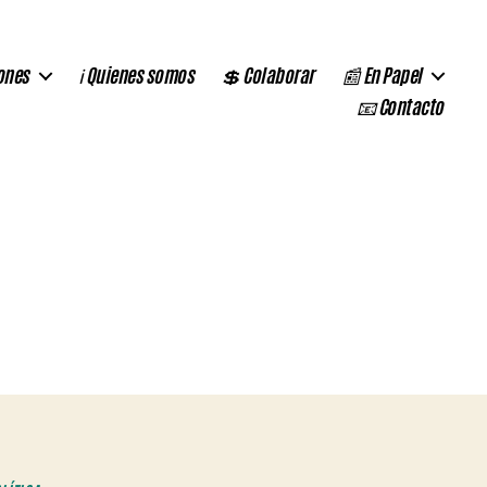
ones
ℹ️ Quienes somos
💲 Colaborar
📰 En Papel
📧 Contacto