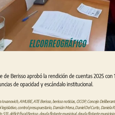
e de Berisso aprobó la rendición de cuentas 2025 con 1
ncias de opacidad y escándalo institucional.
 Iovanovich
,
AMUBE
,
ATE Berisso
,
berisso noticias
,
CICOP
,
Concejo Deliberant
 legislativo
,
control presupuestario
,
Damián Mena
,
Daniel Del Curto
,
Daniela R
o 533
,
déficit fiscal Berisso
,
deuda flotante municipal
,
deuda flotante municipio