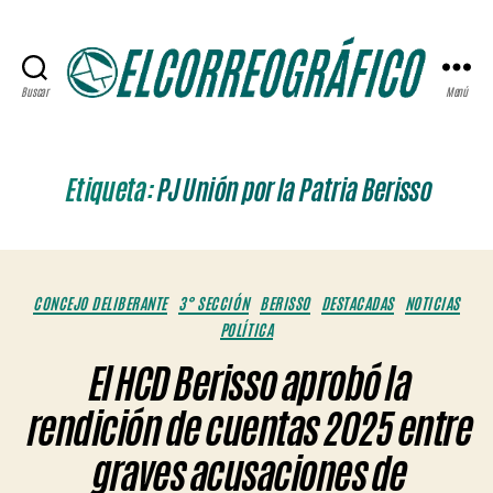
Buscar
Menú
ELCORREOGRÁFICO
Etiqueta:
PJ Unión por la Patria Berisso
Categorías
CONCEJO DELIBERANTE
3° SECCIÓN
BERISSO
DESTACADAS
NOTICIAS
POLÍTICA
El HCD Berisso aprobó la
rendición de cuentas 2025 entre
graves acusaciones de