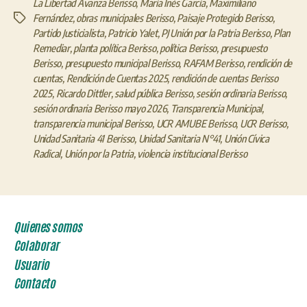
La Libertad Avanza Berisso
,
María Inés García
,
Maximiliano
Fernández
,
obras municipales Berisso
,
Paisaje Protegido Berisso
,
Etiquetas
Partido Justicialista
,
Patricio Yalet
,
PJ Unión por la Patria Berisso
,
Plan
Remediar
,
planta política Berisso
,
política Berisso
,
presupuesto
Berisso
,
presupuesto municipal Berisso
,
RAFAM Berisso
,
rendición de
cuentas
,
Rendición de Cuentas 2025
,
rendición de cuentas Berisso
2025
,
Ricardo Dittler
,
salud pública Berisso
,
sesión ordinaria Berisso
,
sesión ordinaria Berisso mayo 2026
,
Transparencia Municipal
,
transparencia municipal Berisso
,
UCR AMUBE Berisso
,
UCR Berisso
,
Unidad Sanitaria 41 Berisso
,
Unidad Sanitaria N°41
,
Unión Cívica
Radical
,
Unión por la Patria
,
violencia institucional Berisso
Quienes somos
Colaborar
Usuario
Contacto