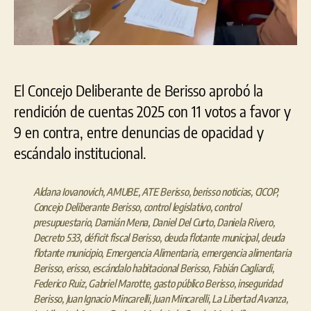
El Concejo Deliberante de Berisso aprobó la
rendición de cuentas 2025 con 11 votos a favor y
9 en contra, entre denuncias de opacidad y
escándalo institucional.
Aldana Iovanovich
,
AMUBE
,
ATE Berisso
,
berisso noticias
,
CICOP
,
Concejo Deliberante Berisso
,
control legislativo
,
control
presupuestario
,
Damián Mena
,
Daniel Del Curto
,
Daniela Rivero
,
Decreto 533
,
déficit fiscal Berisso
,
deuda flotante municipal
,
deuda
flotante municipio
,
Emergencia Alimentaria
,
emergencia alimentaria
Berisso
,
erisso
,
escándalo habitacional Berisso
,
Fabián Cagliardi
,
Federico Ruiz
,
Gabriel Marotte
,
gasto público Berisso
,
inseguridad
Berisso
,
Juan Ignacio Mincarelli
,
Juan Mincarelli
,
La Libertad Avanza
,