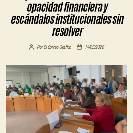
opacidad financiera y
escándalos institucionales sin
resolver
Por
El Correo Gráfico
14/05/2026
Autor
Fecha
de
de
la
la
entrada
entrada