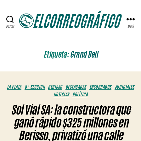
Buscar
Menú
ELCORREOGRÁFICO
Etiqueta:
Grand Bell
Categorías
LA PLATA
8° SECCIÓN
BERISSO
DESTACADAS
ENSOBRADOS
JUDICIALES
NOTICIAS
POLÍTICA
Sol Vial SA: la constructora que
ganó rápido $325 millones en
Berisso, privatizó una calle