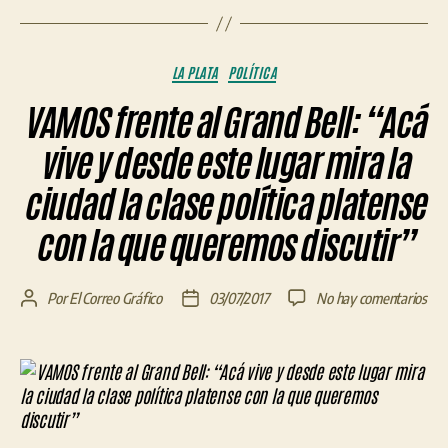
Categorías
LA PLATA
POLÍTICA
VAMOS frente al Grand Bell: “Acá
vive y desde este lugar mira la
ciudad la clase política platense
con la que queremos discutir”
en
Por
El Correo Gráfico
03/07/2017
No hay comentarios
Autor
Fecha
VA
de
de
fre
la
la
al
entrada
entrada
Gra
Bell
“Ac