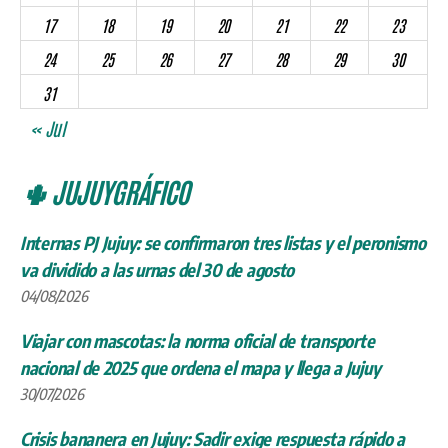
17
18
19
20
21
22
23
24
25
26
27
28
29
30
31
« Jul
🌵 JUJUYGRÁFICO
Internas PJ Jujuy: se confirmaron tres listas y el peronismo
va dividido a las urnas del 30 de agosto
04/08/2026
Viajar con mascotas: la norma oficial de transporte
nacional de 2025 que ordena el mapa y llega a Jujuy
30/07/2026
Crisis bananera en Jujuy: Sadir exige respuesta rápido a