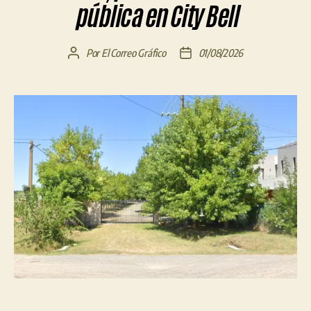
pública en City Bell
Por
El Correo Gráfico
01/08/2026
Autor
Fecha
de
de
la
la
entrada
entrada