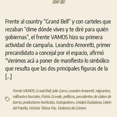
viv
SONY DSC
y
des
est
Frente al country “Grand Bell” y con carteles que
luga
rezaban “dime dónde vives y te diré para quién
mir
la
gobiernas”, el frente VAMOS hizo su primera
ciu
actividad de campaña. Leandro Amoretti, primer
la
precandidato a concejal por el espacio, afirmó
clas
polí
“Venimos acá a poner de manifiesto lo simbólico
pla
que resulta que las dos principales figuras de la
con
[…]
la
que
que
Frente VAMOS
,
Grand Bell
,
Julio Garro
,
Leandro Amoretti
,
migrantes
,
disc
militantes barriales
,
Patria Grande
,
políticos
,
presidentes de clubes de
Etiquetas
barrio
,
productores hortícolas
,
trabajadores
,
Unidad Ciudadana
,
Unión
del Pueblo
,
Victoria Tolosa Paz
,
Violencia de Género