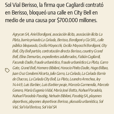
Sol Vial Berisso, la firma que Cagliardi contrató
en Berisso, bloqueó una calle en City Bell en
medio de una causa por $700.000 millones.
Agrycon SA
,
Ariel Bordigoni
,
asociación ilícita
,
asociación ilícita La
Plata
,
barrio privado La Cañada
,
Berisso
,
Bordigoni y Cía SRL
,
calle
pública bloqueada
,
Cecilia Mayocchi
,
Cecilia Mayocchi Bordigoni
,
City
Bell
,
City Bell portón
,
contratación directa Berisso
,
country Grand
Bell
,
Elina Demurtas
,
expedientes adulterados
,
Fabián Cagliardi
,
Facundo Dadin
,
fraude urbanístico
,
fraude urbanístico La Plata
,
Garro
Gate
,
Grand Bell
,
Homero Bibiloni
,
Horacio Pinito Dadin
,
Hugo Bilbao
,
Etiquetas
Juan Cruz Condomí Alcorta
,
Julio Garro
,
La Cañada
,
La Cañada Barrio
de Chacras
,
La Cañada City Bell
,
La Plata
,
Leandro Arrechea
,
ley
14.449
,
Luis Barbier
,
Luis Barbier peaje
,
Marcela Garmendia
,
Marcelo
Genoro
,
María Eugenia Vidal
,
María José Botta
,
Nahuel Paradela
,
Nahuel Paradela Pasobig
,
Nehuén Bibiloni
,
Pasobig SA
,
playones
deportivos
,
playones deportivos Berisso
,
plusvalía urbanística
,
Sol
Vial
,
Sol Vial Berisso
,
Sol Vial SA