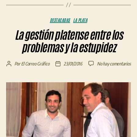
Categorías
DESTACADAS
LA PLATA
La gestión platense entre los
problemas y la estupidez
en
Por
El Correo Gráfico
23/01/2016
No hay comentarios
Autor
Fecha
La
de
de
ges
la
la
pla
entrada
entrada
ent
los
pro
y
la
est