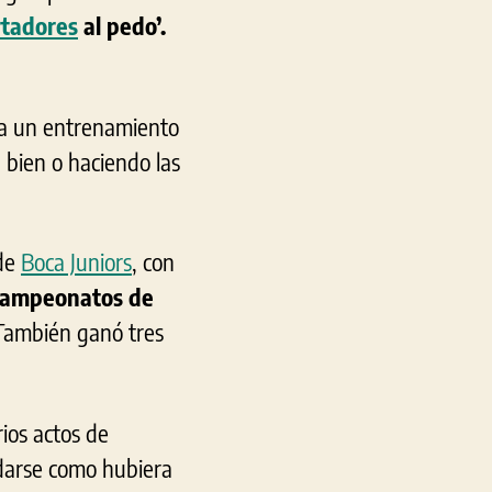
rtadores
al pedo’.
n a un entrenamiento
 bien o haciendo las
 de
Boca Juniors
, con
 Campeonatos de
 También ganó tres
ios actos de
lidarse como hubiera