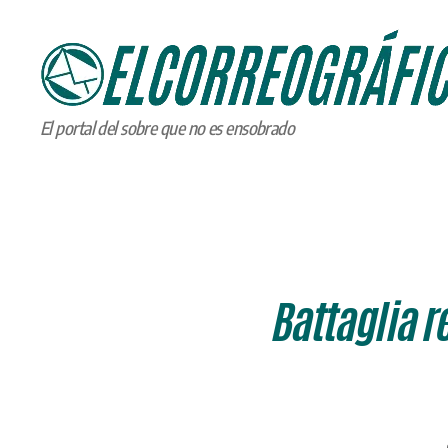
ELCORREOGRÁFICO
El portal del sobre que no es ensobrado
Battaglia r