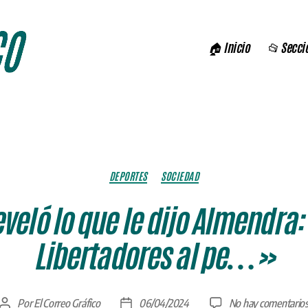
🏠 Inicio
📂 Secci
Categorías
DEPORTES
SOCIEDAD
eveló lo que le dijo Almendra
Libertadores al pe…»
Por
El Correo Gráfico
06/04/2024
No hay comentario
Autor
Fecha