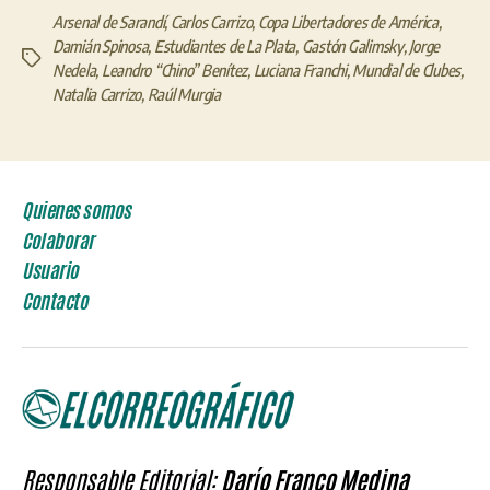
Arsenal de Sarandí
,
Carlos Carrizo
,
Copa Libertadores de América
,
Damián Spinosa
,
Estudiantes de La Plata
,
Gastón Galimsky
,
Jorge
Etiquetas
Nedela
,
Leandro “Chino” Benítez
,
Luciana Franchi
,
Mundial de Clubes
,
Natalia Carrizo
,
Raúl Murgia
Quienes somos
Colaborar
Usuario
Contacto
Responsable Editorial:
Darío Franco Medina