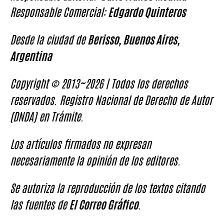
Responsable Comercial:
Edgardo Quinteros
Desde la ciudad de
Berisso, Buenos Aires,
Argentina
Copyright © 2013~2026 | Todos los derechos
reservados. Registro Nacional de Derecho de Autor
(DNDA) en Trámite.
Los artículos firmados no expresan
necesariamente la opinión de los editores.
Se autoriza la reproducción de los textos citando
las fuentes de
El Correo Gráfico
.