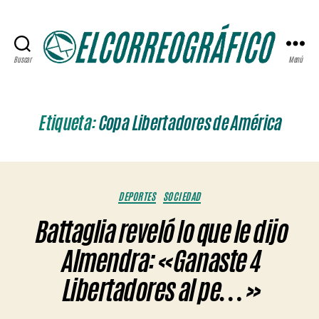
Buscar
Menú
ELCORREOGRÁFICO
Etiqueta:
Copa Libertadores de América
Categorías
DEPORTES
SOCIEDAD
Battaglia reveló lo que le dijo
Almendra: «Ganaste 4
Libertadores al pe…»