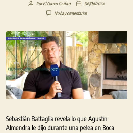
Por
El Correo Gráfico
06/04/2024
Autor
Fecha
de
de
en
No hay comentarios
la
la
Battaglia
entrada
entrada
reveló
lo
que
le
dijo
Almendra:
«Ganaste
4
Libertadores
al
pe…»
Sebastián Battaglia revela lo que Agustín
Almendra le dijo durante una pelea en Boca