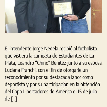
El intendente Jorge Nedela recibió al futbolista
que vistiera la camiseta de Estudiantes de La
Plata, Leandro “Chino” Benítez junto a su esposa
Luciana Franchi, con el fin de otorgarle un
reconocimiento por su destacada labor como
deportista y por su participación en la obtención
del Copa Libertadores de América el 15 de julio
de […]