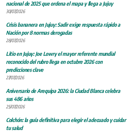
nacional de 2025 que ordena el mapa y llega a Jujuy
30/07/2026
Crisis bananera en Jujuy: Sadir exige respuesta rápido a
Nación por 8 normas derogadas
28/07/2026
Litio en Jujuy: Joe Lowry el mayor referente mundial
reconocido del rubro llega en octubre 2026 con
predicciones clave
27/07/2026
Aniversario de Arequipa 2026: la Ciudad Blanca celebra
sus 486 años
25/07/2026
Colchón: la guía definitiva para elegir el adecuado y cuidar
tu salud