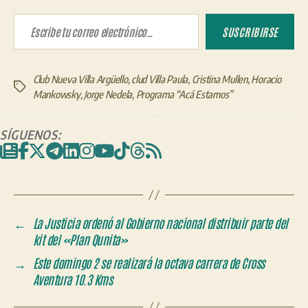
Escribe tu correo electrónico…
SUSCRIBIRSE
Club Nueva Villa Argüello
,
clud Villa Paula
,
Cristina Mullen
,
Horacio
Etiquetas
Mankowsky
,
Jorge Nedela
,
Programa “Acá Estamos”
SÍGUENOS:
←
La Justicia ordenó al Gobierno nacional distribuir parte del
kit del «Plan Qunita»
→
Este domingo 2 se realizará la octava carrera de Cross
Aventura 10.3 Kms