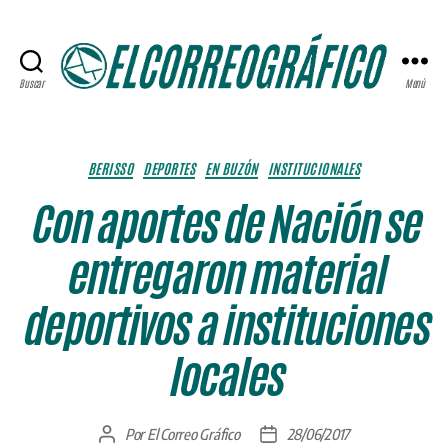
Buscar
Menú
ELCORREOGRÁFICO
Categorías
BERISSO
DEPORTES
EN BUZÓN
INSTITUCIONALES
Con aportes de Nación se
entregaron material
deportivos a instituciones
locales
Por
El Correo Gráfico
28/06/2017
Autor
Fecha