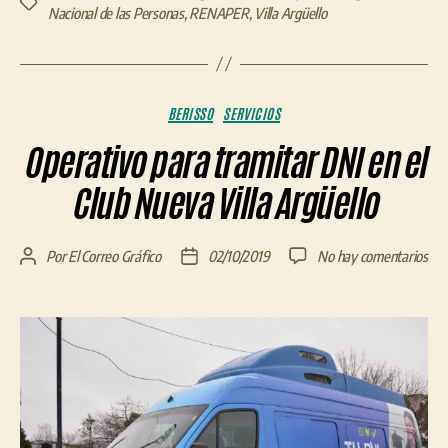
Etiquetas
Nacional de las Personas
,
RENAPER
,
Villa Argüello
Categorías
BERISSO
SERVICIOS
Operativo para tramitar DNI en el
Club Nueva Villa Argüello
en
Por
El Correo Gráfico
02/10/2019
No hay comentarios
Autor
Fecha
Ope
de
de
par
la
la
tra
entrada
entrada
DN
en
el
Clu
Nu