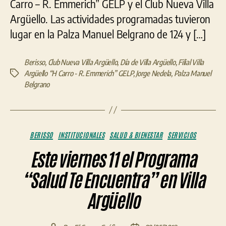
Carro – R. Emmerich” GELP y el Club Nueva Villa
Argüello. Las actividades programadas tuvieron
lugar en la Palza Manuel Belgrano de 124 y […]
Berisso
,
Club Nueva Villa Argüello
,
Día de Villa Argüello
,
Filial Villa
Argüello “H Carro - R. Emmerich” GELP
,
Jorge Nedela
,
Palza Manuel
Etiquetas
Belgrano
Categorías
BERISSO
INSTITUCIONALES
SALUD & BIENESTAR
SERVICIOS
Este viernes 11 el Programa
“Salud Te Encuentra” en Villa
Argüello