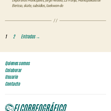
Berisso
,
skate
,
subsidios
,
taekwon-do
Paginación
1
2
Entradas
→
de
entradas
Quienes somos
Colaborar
Usuario
Contacto