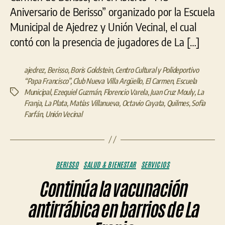
Aniversario de Berisso” organizado por la Escuela
Municipal de Ajedrez y Unión Vecinal, el cual
contó con la presencia de jugadores de La […]
ajedrez
,
Berisso
,
Boris Goldstein
,
Centro Cultural y Polideportivo
“Papa Francisco”
,
Club Nueva Villa Argüello
,
El Carmen
,
Escuela
Municipal
,
Ezequiel Guzmán
,
Florencio Varela
,
Juan Cruz Mouly
,
La
Etiquetas
Franja
,
La Plata
,
Matías Villanueva
,
Octavio Cayata
,
Quilmes
,
Sofia
Farfán
,
Unión Vecinal
Categorías
BERISSO
SALUD & BIENESTAR
SERVICIOS
Continúa la vacunación
antirrábica en barrios de La