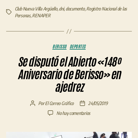
Club Nueva Villa Argüello
,
dni
,
documento
,
Registro Nacional de las
Etiquetas
Personas
,
RENAPER
Categorías
BERISSO
DEPORTES
Se disputó el Abierto «148º
Aniversario de Berisso» en
ajedrez
Por
El Correo Gráfico
24/05/2019
Autor
Fecha
de
de
en
No hay comentarios
la
la
Se
entrada
entrada
disputó
el