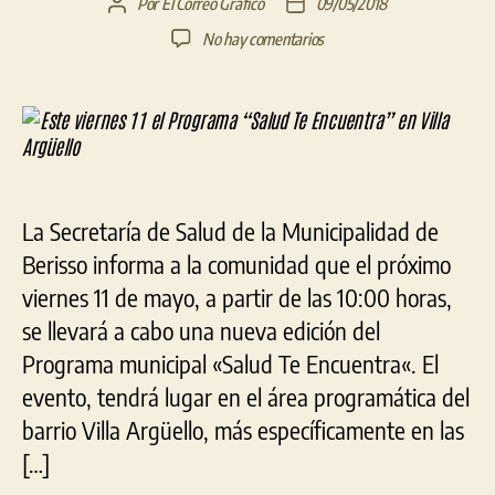
Por
El Correo Gráfico
09/05/2018
Autor
Fecha
de
de
en
No hay comentarios
la
la
Este
entrada
entrada
viernes
11
el
Programa
“Salud
Te
La Secretaría de Salud de la Municipalidad de
Encuentra”
en
Berisso informa a la comunidad que el próximo
Villa
viernes 11 de mayo, a partir de las 10:00 horas,
Argüello
se llevará a cabo una nueva edición del
Programa municipal «Salud Te Encuentra«. El
evento, tendrá lugar en el área programática del
barrio Villa Argüello, más específicamente en las
[…]