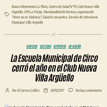
Banco Alimentario La Plata
,
Centro de Salud N°19
,
Club Nueva Villa
Argüello
,
CPA La Franja
,
Municipalidad de Berisso
,
organización
Etiquetas
"Amor no es Violencia"
,
Salud te encuentra
,
Servicio de Veterinaria
Municipal
,
Villa Argüello
Categorías
BERISSO
CULTURA
DEPORTES
EN BUZÓN
La Escuela Municipal de Circo
cerró el año en el Club Nueva
Villa Argüello
en
Por
El Correo Gráfico
30/11/2017
No hay comentarios
Autor
Fecha
La
de
de
Esc
la
la
Muni
entrada
entrada