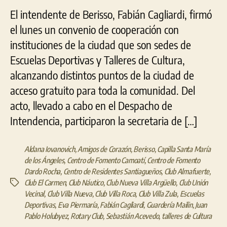
El intendente de Berisso, Fabián Cagliardi, firmó
el lunes un convenio de cooperación con
instituciones de la ciudad que son sedes de
Escuelas Deportivas y Talleres de Cultura,
alcanzando distintos puntos de la ciudad de
acceso gratuito para toda la comunidad. Del
acto, llevado a cabo en el Despacho de
Intendencia, participaron la secretaria de […]
Aldana Iovanovich
,
Amigos de Corazón
,
Berisso
,
Capilla Santa María
de los Ángeles
,
Centro de Fomento Camoatí
,
Centro de Fomento
Dardo Rocha
,
Centro de Residentes Santiagueños
,
Club Almafuerte
,
Club El Carmen
,
Club Náutico
,
Club Nueva Villa Argüello
,
Club Unión
Etiquetas
Vecinal
,
Club Villa Nueva
,
Club Villa Roca
,
Club Villa Zula
,
Escuelas
Deportivas
,
Eva Piermaría
,
Fabián Cagliardi
,
Guardería Mailin
,
Juan
Pablo Holubyez
,
Rotary Club
,
Sebastián Acevedo
,
talleres de Cultura