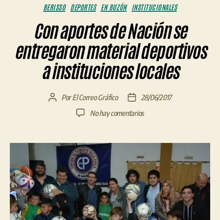
Categorías
BERISSO
DEPORTES
EN BUZÓN
INSTITUCIONALES
Con aportes de Nación se
entregaron material deportivos
a instituciones locales
Por
El Correo Gráfico
28/06/2017
Autor
Fecha
de
de
en
No hay comentarios
la
la
Con
entrada
entrada
aportes
de
Nación
se
entregaron
material
deportivos
a