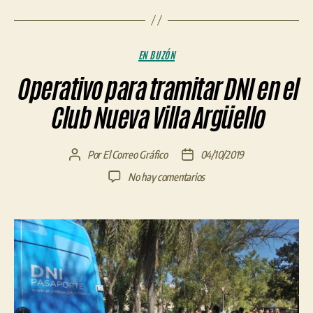
Categorías
EN BUZÓN
Operativo para tramitar DNI en el
Club Nueva Villa Argüello
Por
El Correo Gráfico
04/10/2019
Autor
Fecha
de
de
en
No hay comentarios
la
la
Operativo
entrada
entrada
para
tramitar
DNI
en
el
Club
Nueva