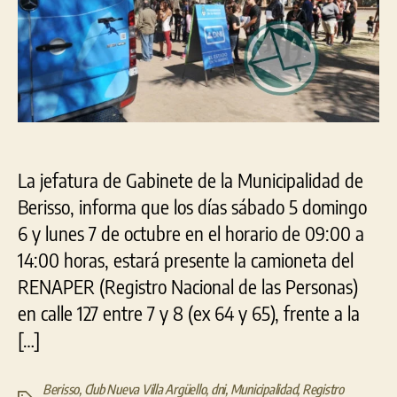
Villa
Argüello
La jefatura de Gabinete de la Municipalidad de
Berisso, informa que los días sábado 5 domingo
6 y lunes 7 de octubre en el horario de 09:00 a
14:00 horas, estará presente la camioneta del
RENAPER (Registro Nacional de las Personas)
en calle 127 entre 7 y 8 (ex 64 y 65), frente a la
[…]
Berisso
,
Club Nueva Villa Argüello
,
dni
,
Municipalidad
,
Registro