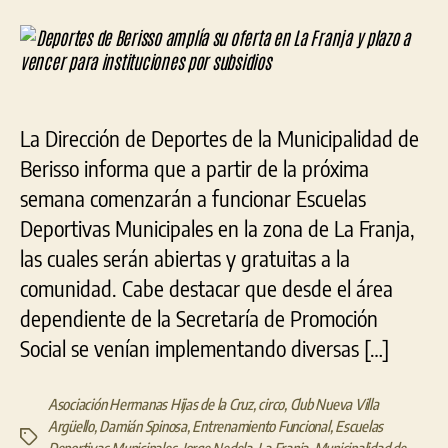
de
Berisso
amplía
su
oferta
en
La Dirección de Deportes de la Municipalidad de
La
Franja
Berisso informa que a partir de la próxima
y
semana comenzarán a funcionar Escuelas
plazo
Deportivas Municipales en la zona de La Franja,
a
vencer
las cuales serán abiertas y gratuitas a la
para
comunidad. Cabe destacar que desde el área
instituciones
dependiente de la Secretaría de Promoción
por
subsidios
Social se venían implementando diversas […]
Asociación Hermanas Hijas de la Cruz
,
circo
,
Club Nueva Villa
Argüello
,
Damián Spinosa
,
Entrenamiento Funcional
,
Escuelas
Etiquetas
Deportivas Municipales
,
Jorge Nedela
,
La Franja
,
Municipalidad de