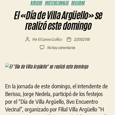
Categorías
BERISSO
INSTITUCIONALES
SOCIEDAD
El «Día de Villa Argüello» se
realizó este domingo
Por
El Correo Gráfico
22/05/2018
Autor
Fecha
de
de
en
No hay comentarios
la
la
El
entrada
entrada
«Día
de
Villa
Argüello»
se
En la jornada de este domingo, el intendente de
realizó
Berisso, Jorge Nedela, participó de los festejos
este
domingo
por el “Día de Villa Argüello, 8vo Encuentro
Vecinal”, organizado por Filial Villa Argüello “H