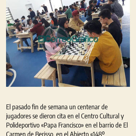
Abierto
«148º
Aniversario
de
Berisso»
en
ajedrez
El pasado fin de semana un centenar de
jugadores se dieron cita en el Centro Cultural y
Polideportivo «Papa Francisco» en el barrio de El
Carmen de Berisso, en el Abierto «148º