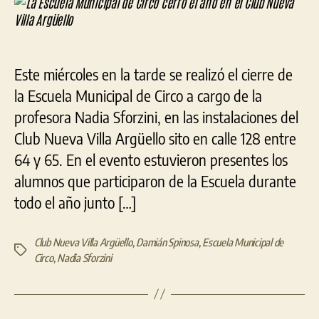
de
Circ
cerr
el
Este miércoles en la tarde se realizó el cierre de
año
en
la Escuela Municipal de Circo a cargo de la
el
profesora Nadia Sforzini, en las instalaciones del
Club
Club Nueva Villa Argüello sito en calle 128 entre
Nue
Vill
64 y 65. En el evento estuvieron presentes los
Argü
alumnos que participaron de la Escuela durante
todo el año junto […]
Club Nueva Villa Argüello
,
Damián Spinosa
,
Escuela Municipal de
Etiquetas
Circo
,
Nadia Sforzini