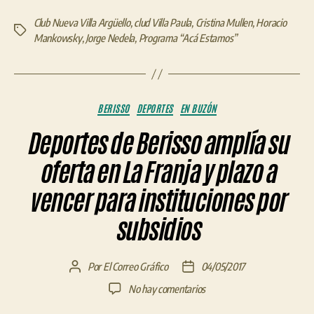
Club Nueva Villa Argüello
,
clud Villa Paula
,
Cristina Mullen
,
Horacio
Etiquetas
Mankowsky
,
Jorge Nedela
,
Programa “Acá Estamos”
Categorías
BERISSO
DEPORTES
EN BUZÓN
Deportes de Berisso amplía su
oferta en La Franja y plazo a
vencer para instituciones por
subsidios
Por
El Correo Gráfico
04/05/2017
Autor
Fecha
de
de
en
No hay comentarios
la
la
Deportes
entrada
entrada