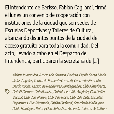
El intendente de Berisso, Fabián Cagliardi, firmó
el lunes un convenio de cooperación con
instituciones de la ciudad que son sedes de
Escuelas Deportivas y Talleres de Cultura,
alcanzando distintos puntos de la ciudad de
acceso gratuito para toda la comunidad. Del
acto, llevado a cabo en el Despacho de
Intendencia, participaron la secretaria de […]
Aldana Iovanovich
,
Amigos de Corazón
,
Berisso
,
Capilla Santa María
de los Ángeles
,
Centro de Fomento Camoatí
,
Centro de Fomento
Dardo Rocha
,
Centro de Residentes Santiagueños
,
Club Almafuerte
,
Club El Carmen
,
Club Náutico
,
Club Nueva Villa Argüello
,
Club Unión
Etiquetas
Vecinal
,
Club Villa Nueva
,
Club Villa Roca
,
Club Villa Zula
,
Escuelas
Deportivas
,
Eva Piermaría
,
Fabián Cagliardi
,
Guardería Mailin
,
Juan
Pablo Holubyez
,
Rotary Club
,
Sebastián Acevedo
,
talleres de Cultura