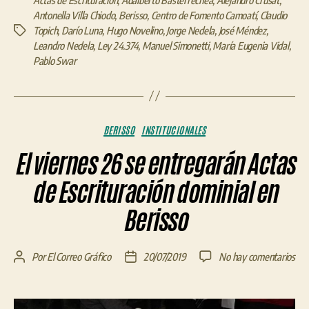
Antonella Villa Chiodo
,
Berisso
,
Centro de Fomento Camoatí
,
Claudio
Topich
,
Darío Luna
,
Hugo Novelino
,
Jorge Nedela
,
José Méndez
,
Etiquetas
Leandro Nedela
,
Ley 24.374
,
Manuel Simonetti
,
María Eugenia Vidal
,
Pablo Swar
Categorías
BERISSO
INSTITUCIONALES
El viernes 26 se entregarán Actas
de Escrituración dominial en
Berisso
en
Por
El Correo Gráfico
20/07/2019
No hay comentarios
Autor
Fecha
El
de
de
vie
la
la
26
entrada
entrada