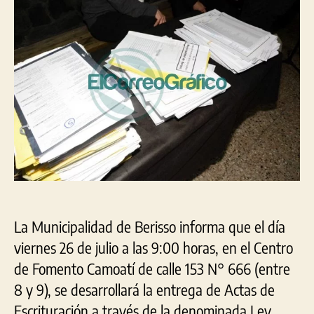
se
ent
Act
de
Esc
dom
en
Ber
La Municipalidad de Berisso informa que el día
viernes 26 de julio a las 9:00 horas, en el Centro
de Fomento Camoatí de calle 153 N° 666 (entre
8 y 9), se desarrollará la entrega de Actas de
Escrituración a través de la denominada Ley