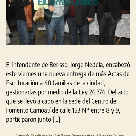
Ber
El intendente de Berisso, Jorge Nedela, encabezó
este viernes una nueva entrega de más Actas de
Escrituración a 48 familias de la ciudad,
gestionadas por medio de la Ley 24.374. Del acto
que se llevó a cabo en la sede del Centro de
Fomento Camoatí de calle 153 N° entre 8 y 9,
participaron junto […]
Actas de Escrituración
,
Adalberto Basterrechea
,
Alejandro Crusat
,