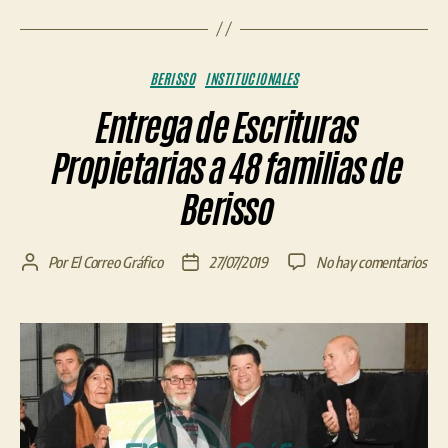
Categorías
BERISSO
INSTITUCIONALES
Entrega de Escrituras
Propietarias a 48 familias de
Berisso
en
Por
El Correo Gráfico
27/07/2019
No hay comentarios
Autor
Fecha
Ent
de
de
de
la
la
Escr
entrada
entrada
Prop
a
48
fami
de