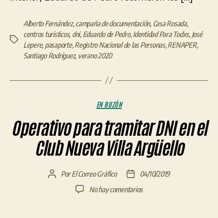
Alberto Fernández
,
campaña de documentación
,
Casa Rosada
,
centros turísticos
,
dni
,
Eduardo de Pedro
,
Identidad Para Todxs
,
José
Etiquetas
Lepere
,
pasaporte
,
Registro Nacional de las Personas
,
RENAPER
,
Santiago Rodríguez
,
verano 2020
Categorías
EN BUZÓN
Operativo para tramitar DNI en el
Club Nueva Villa Argüello
Por
El Correo Gráfico
04/10/2019
Autor
Fecha
de
de
en
No hay comentarios
la
la
Operativo
entrada
entrada
para