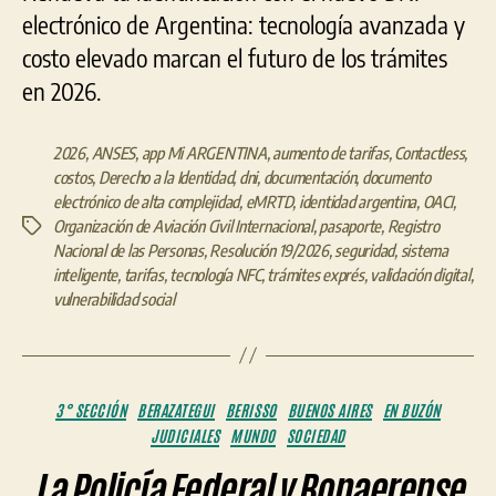
electrónico de Argentina: tecnología avanzada y
costo elevado marcan el futuro de los trámites
en 2026.
2026
,
ANSES
,
app Mi ARGENTINA
,
aumento de tarifas
,
Contactless
,
costos
,
Derecho a la Identidad
,
dni
,
documentación
,
documento
electrónico de alta complejidad
,
eMRTD
,
identidad argentina
,
OACI
,
Organización de Aviación Civil Internacional
,
pasaporte
,
Registro
Etiquetas
Nacional de las Personas
,
Resolución 19/2026
,
seguridad
,
sistema
inteligente
,
tarifas
,
tecnología NFC
,
trámites exprés
,
validación digital
,
vulnerabilidad social
Categorías
3° SECCIÓN
BERAZATEGUI
BERISSO
BUENOS AIRES
EN BUZÓN
JUDICIALES
MUNDO
SOCIEDAD
La Policía Federal y Bonaerense