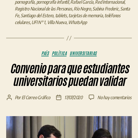
pornografía
,
pornografía infantil
,
Rafael García
,
Red Internacional
,
Registro Nacional de las Personas
,
Río Negro
,
Sabina Frederic
,
Santa
Fe
,
Santiago del Estero
,
tablets
,
tarjetas de memoria
,
teléfonos
celulares
,
UFI N° 1
,
Villa Nueva
,
WhatsApp
Categorías
PAÍS
POLÍTICA
UNIVERSITARIAS
Convenio para que estudiantes
universitarios puedan validar
en
Por
El Correo Gráfico
17/07/2020
No hay comentarios
Autor
Fecha
Con
de
de
par
la
la
que
entrada
entrada
est
univ
pue