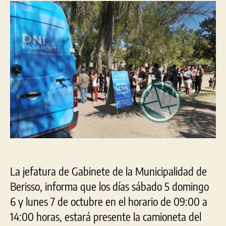
tramitar
DNI
en
el
Club
Nueva
Villa
Argüello
La jefatura de Gabinete de la Municipalidad de
Berisso, informa que los días sábado 5 domingo
6 y lunes 7 de octubre en el horario de 09:00 a
14:00 horas, estará presente la camioneta del