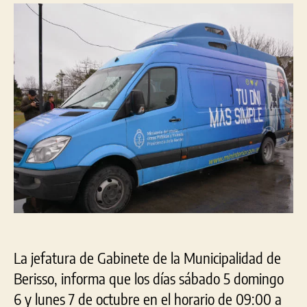
tra
entrada
entrada
DN
en
el
Clu
Nu
Vill
Arg
La jefatura de Gabinete de la Municipalidad de
Berisso, informa que los días sábado 5 domingo
6 y lunes 7 de octubre en el horario de 09:00 a