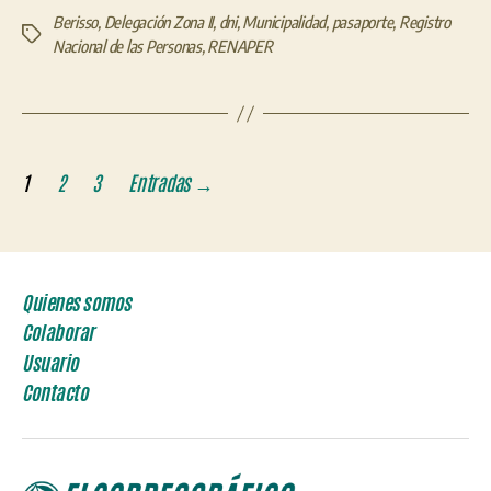
Berisso
,
Delegación Zona II
,
dni
,
Municipalidad
,
pasaporte
,
Registro
Etiquetas
Nacional de las Personas
,
RENAPER
Paginación
1
2
3
Entradas
→
de
entradas
Quienes somos
Colaborar
Usuario
Contacto