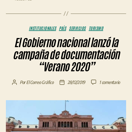
Categorías
INSTITUCIONALES
PAÍS
SERVICIOS
TURISMO
El Gobierno nacional lanzó la
campaña de documentación
“Verano 2020”
en
Por
El Correo Gráfico
28/12/2019
1 comentario
Autor
Fecha
El
de
de
Gobier
la
la
naciona
entrada
entrada
lanzó
la
campa
de