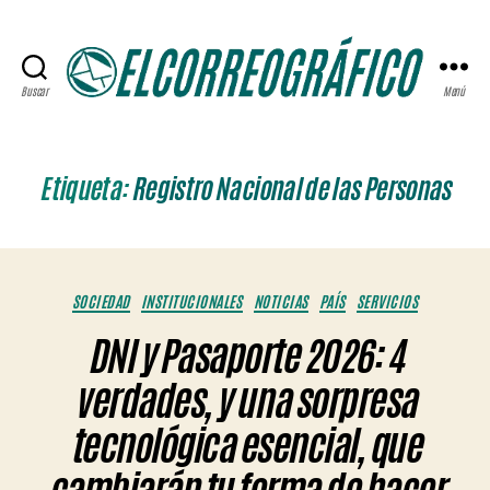
Buscar
Menú
ELCORREOGRÁFICO
Etiqueta:
Registro Nacional de las Personas
Categorías
SOCIEDAD
INSTITUCIONALES
NOTICIAS
PAÍS
SERVICIOS
DNI y Pasaporte 2026: 4
verdades, y una sorpresa
tecnológica esencial, que