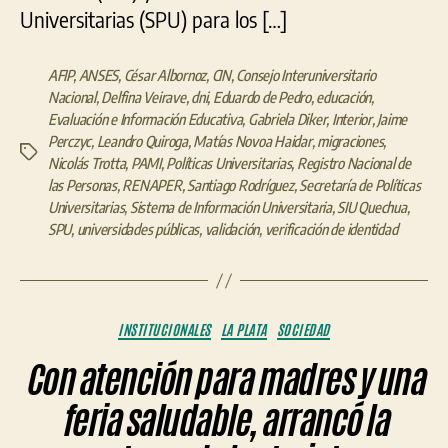
Universitarias (SPU) para los […]
AFIP
,
ANSES
,
César Albornoz
,
CIN
,
Consejo Interuniversitario
Nacional
,
Delfina Veirave
,
dni
,
Eduardo de Pedro
,
educación
,
Evaluación e Información Educativa
,
Gabriela Diker
,
Interior
,
Jaime
Perczyc
,
Leandro Quiroga
,
Matías Novoa Haidar
,
migraciones
,
Etiquetas
Nicolás Trotta
,
PAMI
,
Políticas Universitarias
,
Registro Nacional de
las Personas
,
RENAPER
,
Santiago Rodríguez
,
Secretaría de Políticas
Universitarias
,
Sistema de Información Universitaria
,
SIU Quechua
,
SPU
,
universidades públicas
,
validación
,
verificación de identidad
Categorías
INSTITUCIONALES
LA PLATA
SOCIEDAD
Con atención para madres y una
feria saludable, arrancó la