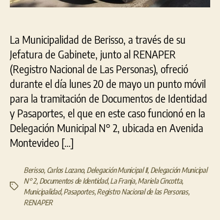
la
Del
II
La Municipalidad de Berisso, a través de su
de
Los
Jefatura de Gabinete, junto al RENAPER
Tal
(Registro Nacional de Las Personas), ofreció
durante el día lunes 20 de mayo un punto móvil
para la tramitación de Documentos de Identidad
y Pasaportes, el que en este caso funcionó en la
Delegación Municipal N° 2, ubicada en Avenida
Montevideo […]
Berisso
,
Carlos Lozano
,
Delegación Municipal II
,
Delegación Municipal
N° 2
,
Documentos de Identidad
,
La Franja
,
Mariela Cincotta
,
Etiquetas
Municipalidad
,
Pasaportes
,
Registro Nacional de las Personas
,
RENAPER