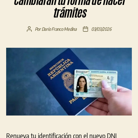
cambiarán tu forma de hacer
trámites
Por
Darío Franco Medina
03/03/2026
Autor
Fecha
de
de
la
la
entrada
entrada
Renueva tu identificación con el nuevo DNI