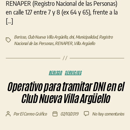
RENAPER (Registro Nacional de las Personas)
en calle 127 entre 7 y 8 (ex 64 y 65), frente a la
[…]
Berisso
,
Club Nueva Villa Argüello
,
dni
,
Municipalidad
,
Registro
Etiquetas
Nacional de las Personas
,
RENAPER
,
Villa Argüello
Categorías
BERISSO
SERVICIOS
Operativo para tramitar DNI en el
Club Nueva Villa Argüello
en
Por
El Correo Gráfico
02/10/2019
No hay comentarios
Autor
Fecha
Ope
de
de
par
la
la