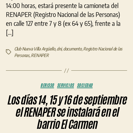
14:00 horas, estará presente la camioneta del
RENAPER (Registro Nacional de las Personas)
en calle 127 entre 7 y 8 (ex 64 y 65), frente a la
[…]
Club Nueva Villa Argüello
,
dni
,
documento
,
Registro Nacional de las
Etiquetas
Personas
,
RENAPER
Categorías
BERISSO
SERVICIOS
SOCIEDAD
Los días 14, 15 y 16 de septiembre
el RENAPER se instalará en el
barrio El Carmen