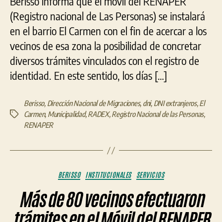
Berisso informa que el móvil del RENAPER
(Registro nacional de Las Personas) se instalará
en el barrio El Carmen con el fin de acercar a los
vecinos de esa zona la posibilidad de concretar
diversos trámites vinculados con el registro de
identidad. En este sentido, los días […]
Berisso
,
Dirección Nacional de Migraciones
,
dni
,
DNI extranjeros
,
El
Carmen
,
Municipalidad
,
RADEX
,
Registro Nacional de las Personas
,
Etiquetas
RENAPER
Categorías
BERISSO
INSTITUCIONALES
SERVICIOS
Más de 80 vecinos efectuaron
trámites en el Móvil del RENAPER