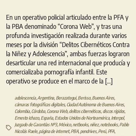
En un operativo policial articulado entre la PFA y
la PBA denominado “Corona Web”, y tras una
profunda investigación realizada durante varios
meses por la división “Delitos Cibernéticos Contra
la Niñez y Adolescencia”, ambas fuerzas lograron
desarticular una red internacional que producía y
comercializaba pornografía infantil. Este
operativo se produce en el marco de la […]
adolescencia
,
Argentina
,
Berazategui
,
Berisso
,
Buenos Aires
,
cámaras fotográficas digitales
,
Ciudad Autónoma de Buenos Aires
,
Colombia
,
Córdoba
,
Corona Web
,
delitos cibernéticos
,
discos rígidos
,
Ernesto Ichazo
,
España
,
Estados Unidos de Norteamérica
,
Interpol
,
Juzgado de Garantías Nº3
,
México
,
netbooks
,
niñez
,
notebooks
,
Pablo
Etiquetas
Nicolás Raele
,
página de internet
,
PBA
,
pendrives
,
Perú
,
PFA
,