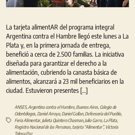
AlimentAR
La tarjeta alimentAR del programa integral
Argentina contra el Hambre llegó este lunes a La
Plata y, en la primera jornada de entrega,
benefició a cerca de 2.500 familias. La iniciativa
diseñada para garantizar el derecho a la
alimentación, cubriendo la canasta básica de
alimentos, alcanzará a 23 mil beneficiarios en la
ciudad. Estuvieron presentes […]
ANSES
,
Argentina contra el Hambre
,
Buenos Aires
,
Colegio de
Odontólogos
,
Daniel Arroyo
,
Daniel Gollan
,
Defensoría del Pueblo
,
Feria Alimentar
,
Julieta Quintero Chasman
,
Julio Garro
,
La Plata
,
Etiquetas
Registro Nacional de las Personas
,
tarjeta “Alimentar”
,
Victoria
Tolosa Paz