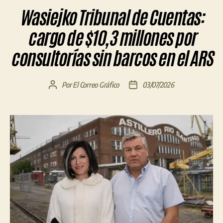
Wasiejko Tribunal de Cuentas:
cargo de $10,3 millones por
consultorías sin barcos en el ARS
Por
El Correo Gráfico
03/07/2026
Autor
Fecha
de
de
la
la
entrada
entrada