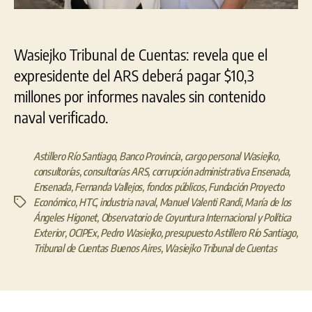
Wasiejko Tribunal de Cuentas: revela que el
expresidente del ARS deberá pagar $10,3
millones por informes navales sin contenido
naval verificado.
Astillero Río Santiago
,
Banco Provincia
,
cargo personal Wasiejko
,
consultorías
,
consultorías ARS
,
corrupción administrativa Ensenada
,
Ensenada
,
Fernanda Vallejos
,
fondos públicos
,
Fundación Proyecto
Económico
,
HTC
,
industria naval
,
Manuel Valenti Randi
,
María de los
Etiquetas
Ángeles Higonet
,
Observatorio de Coyuntura Internacional y Política
Exterior
,
OCIPEx
,
Pedro Wasiejko
,
presupuesto Astillero Río Santiago
,
Tribunal de Cuentas Buenos Aires
,
Wasiejko Tribunal de Cuentas