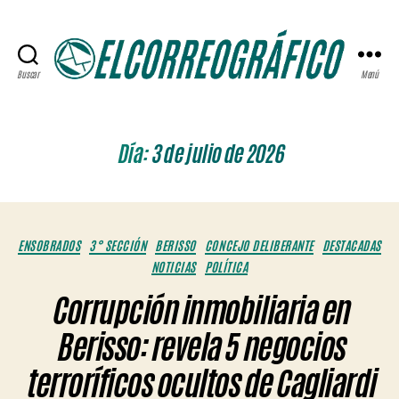
Buscar
Menú
ELCORREOGRÁFICO
Día:
3 de julio de 2026
Categorías
ENSOBRADOS
3° SECCIÓN
BERISSO
CONCEJO DELIBERANTE
DESTACADAS
NOTICIAS
POLÍTICA
Corrupción inmobiliaria en
Berisso: revela 5 negocios
terroríficos ocultos de Cagliardi