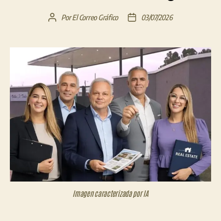
Por
El Correo Gráfico
03/07/2026
Autor
Fecha
de
de
la
la
entrada
entrada
Imagen caracterizada por IA