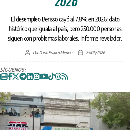
2026
El desempleo Berisso cayó al 7,8% en 2026: dato
histórico que iguala al país, pero 250.000 personas
siguen con problemas laborales. Informe revelador.
Por
Darío Franco Medina
25/06/2026
Autor
Fecha
de
de
la
la
SÍGUENOS:
entrada
entrada