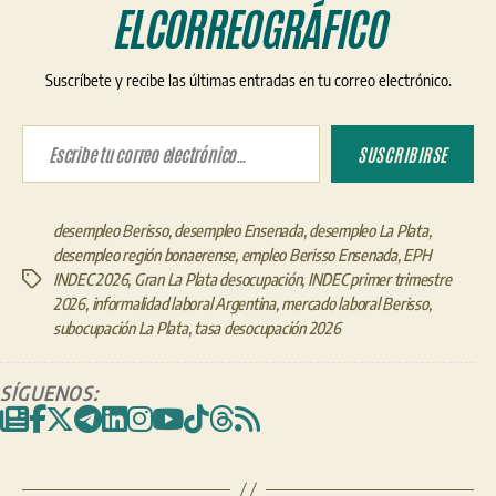
ELCORREOGRÁFICO
Suscríbete y recibe las últimas entradas en tu correo electrónico.
Escribe tu correo electrónico…
SUSCRIBIRSE
desempleo Berisso
,
desempleo Ensenada
,
desempleo La Plata
,
desempleo región bonaerense
,
empleo Berisso Ensenada
,
EPH
INDEC 2026
,
Gran La Plata desocupación
,
INDEC primer trimestre
Etiquetas
2026
,
informalidad laboral Argentina
,
mercado laboral Berisso
,
subocupación La Plata
,
tasa desocupación 2026
SÍGUENOS: