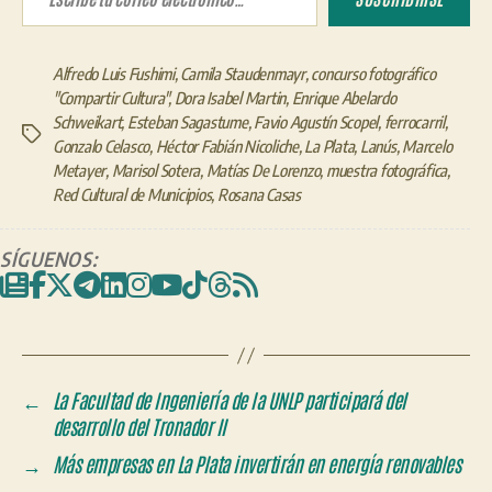
Alfredo Luis Fushimi
,
Camila Staudenmayr
,
concurso fotográfico
"Compartir Cultura"
,
Dora Isabel Martin
,
Enrique Abelardo
Schweikart
,
Esteban Sagastume
,
Favio Agustín Scopel
,
ferrocarril
,
Etiquetas
Gonzalo Celasco
,
Héctor Fabián Nicoliche
,
La Plata
,
Lanús
,
Marcelo
Metayer
,
Marisol Sotera
,
Matías De Lorenzo
,
muestra fotográfica
,
Red Cultural de Municipios
,
Rosana Casas
SÍGUENOS:
←
La Facultad de Ingeniería de la UNLP participará del
desarrollo del Tronador II
→
Más empresas en La Plata invertirán en energía renovables