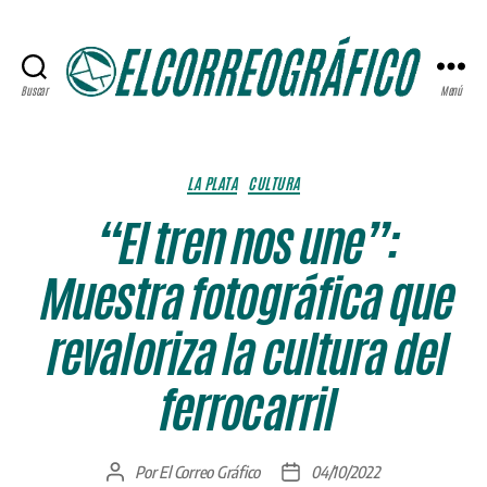
Buscar
Menú
ELCORREOGRÁFICO
Categorías
LA PLATA
CULTURA
“El tren nos une”:
Muestra fotográfica que
revaloriza la cultura del
ferrocarril
Por
El Correo Gráfico
04/10/2022
Autor
Fecha