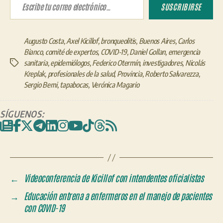
SUSCRIBIRSE
Augusto Costa
,
Axel Kicillof
,
bronqueolitis
,
Buenos Aires
,
Carlos
Bianco
,
comité de expertos
,
COVID-19
,
Daniel Gollan
,
emergencia
sanitaria
,
epidemiólogos
,
Federico Otermín
,
investigadores
,
Nicolás
Etiquetas
Kreplak
,
profesionales de la salud
,
Provincia
,
Roberto Salvarezza
,
Sergio Berni
,
tapabocas
,
Verónica Magario
SÍGUENOS:
←
Videoconferencia de Kicillof con intendentes oficialistas
→
Educación entrena a enfermeros en el manejo de pacientes
con COVID-19