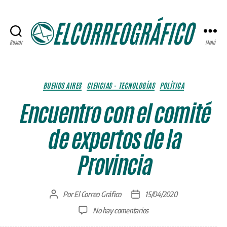
Buscar
Menú
ELCORREOGRÁFICO
Categorías
BUENOS AIRES
CIENCIAS - TECNOLOGÍAS
POLÍTICA
Encuentro con el comité
de expertos de la
Provincia
Por
El Correo Gráfico
15/04/2020
Autor
Fecha
de
de
en
No hay comentarios
la
la
Encuentro