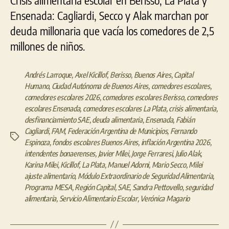
Ensenada: Cagliardi, Secco y Alak marchan por
deuda millonaria que vacía los comedores de 2,5
millones de niños.
Andrés Larroque
,
Axel Kicillof
,
Berisso
,
Buenos Aires
,
Capital
Humano
,
Ciudad Autónoma de Buenos Aires
,
comedores escolares
,
comedores escolares 2026
,
comedores escolares Berisso
,
comedores
escolares Ensenada
,
comedores escolares La Plata
,
crisis alimentaria
,
desfinanciamiento SAE
,
deuda alimentaria
,
Ensenada
,
Fabián
Cagliardi
,
FAM
,
Federación Argentina de Municipios
,
Fernando
Etiquetas
Espinoza
,
fondos escolares Buenos Aires
,
inflación Argentina 2026
,
intendentes bonaerenses
,
Javier Milei
,
Jorge Ferraresi
,
Julio Alak
,
Karina Milei
,
Kicillof
,
La Plata
,
Manuel Adorni
,
Mario Secco
,
Milei
ajuste alimentario
,
Módulo Extraordinario de Seguridad Alimentaria
,
Programa MESA
,
Región Capital
,
SAE
,
Sandra Pettovello
,
seguridad
alimentaria
,
Servicio Alimentario Escolar
,
Verónica Magario