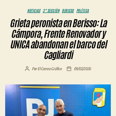
Categorías
NOTICIAS
3° SECCIÓN
BERISSO
POLÍTICA
Grieta peronista en Berisso: La
Cámpora, Frente Renovador y
UNICA abandonan el barco del
Cagliardi
Por
El Correo Gráfico
09/02/2026
Autor
Fecha
de
de
la
la
entrada
entrada