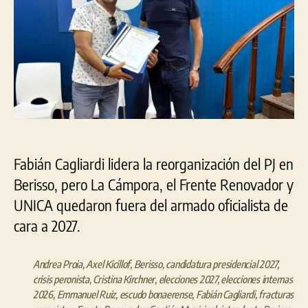
Fabián Cagliardi lidera la reorganización del PJ en
Berisso, pero La Cámpora, el Frente Renovador y
UNICA quedaron fuera del armado oficialista de
cara a 2027.
Andrea Proia
,
Axel Kicillof
,
Berisso
,
candidatura presidencial 2027
,
crisis peronista
,
Cristina Kirchner
,
elecciones 2027
,
elecciones internas
2026
,
Emmanuel Ruiz
,
escudo bonaerense
,
Fabián Cagliardi
,
fracturas