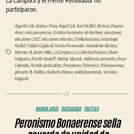
participaron.
Agustín Celi
,
Andrea Proia
,
Ángel Celi
,
Axel Kicillof
,
Berisso
,
Buenos
Aires
,
crisis peronismo
,
Cristina Fernández de Kirchner
,
elecciones
,
elecciones 2027
,
elecciones internas
,
Emiliano Juzwa
,
estrategia
Kicillof
,
Fabián Cagliardi
,
Frente Renovador
,
intendente Berisso
,
internas PJ
,
Javier Milei
,
La Campora
,
La Libertad Avanza
,
Mario
Etiquetas
Helguera
,
Martín Nadeff
,
Matías Slezack
,
militancia peronista
,
Oscar
Colombo
,
Partido Justicialista
,
Peronismo
,
PJ Berisso
,
PJ bonaerense
,
plenario PJ
,
Política
,
Roberto Alonso
,
unidad peronista
,
Verónica
Magario
Categorías
BUENOS AIRES
DESTACADAS
POLÍTICA
Peronismo Bonaerense sella