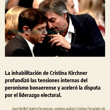
bonaerense
en
tensión:
Cristina
inhabilitada
y
la
puja
Kicillof–
Máximo
por
el
control
electoral
La inhabilitación de Cristina Kirchner
profundizó las tensiones internas del
peronismo bonaerense y aceleró la disputa
por el liderazgo electoral.
Axel Kicillof
,
boleta Peronismo
,
condena judicial
,
Cristina Fernández de