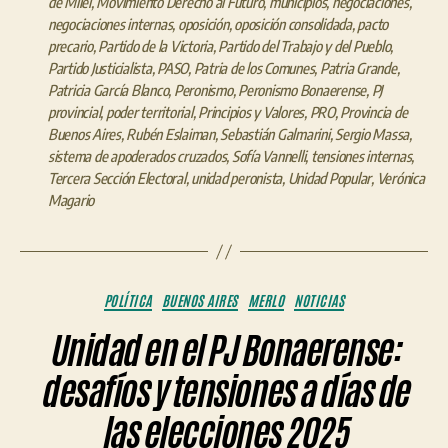
de Milei
,
Movimiento Derecho al Futuro
,
municipios
,
negociaciones
,
negociaciones internas
,
oposición
,
oposición consolidada
,
pacto
precario
,
Partido de la Victoria
,
Partido del Trabajo y del Pueblo
,
Partido Justicialista
,
PASO
,
Patria de los Comunes
,
Patria Grande
,
Patricia García Blanco
,
Peronismo
,
Peronismo Bonaerense
,
PJ
provincial
,
poder territorial
,
Principios y Valores
,
PRO
,
Provincia de
Buenos Aires
,
Rubén Eslaiman
,
Sebastián Galmarini
,
Sergio Massa
,
sistema de apoderados cruzados
,
Sofía Vannelli
,
tensiones internas
,
Tercera Sección Electoral
,
unidad peronista
,
Unidad Popular
,
Verónica
Magario
Categorías
POLÍTICA
BUENOS AIRES
MERLO
NOTICIAS
Unidad en el PJ Bonaerense:
desafíos y tensiones a días de
las elecciones 2025