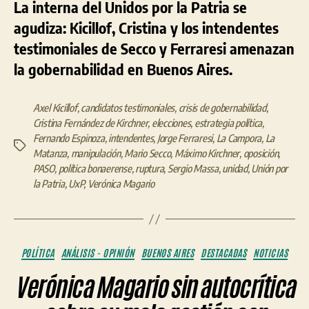
La interna del Unidos por la Patria se
agudiza: Kicillof, Cristina y los intendentes
testimoniales de Secco y Ferraresi amenazan
la gobernabilidad en Buenos Aires.
Axel Kicillof
,
candidatos testimoniales
,
crisis de gobernabilidad
,
Cristina Fernández de Kirchner
,
elecciones
,
estrategia política
,
Fernando Espinoza
,
intendentes
,
Jorge Ferraresi
,
La Campora
,
La
Etiquetas
Matanza
,
manipulación
,
Mario Secco
,
Máximo Kirchner
,
oposición
,
PASO
,
política bonaerense
,
ruptura
,
Sergio Massa
,
unidad
,
Unión por
la Patria
,
UxP
,
Verónica Magario
Categorías
POLÍTICA
ANÁLISIS - OPINIÓN
BUENOS AIRES
DESTACADAS
NOTICIAS
Verónica Magario sin autocrítica