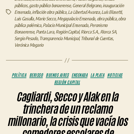
públicos
,
gasto público bonaerense
,
General Belgrano
,
inauguración
Ensenada
,
inflación obra pública
,
La Libertad Avanza
,
Luís Blasetti
,
Etiquetas
Luis Gasulla
,
Mario Secco
,
Megapalacio Ensenada
,
obra pública
,
obra
pública polémica
,
Palacio Municipal Ensenada
,
Peronismo
Bonaerense
,
Punta Lara
,
Región Capital
,
Riorca S.A.
,
Riorca SA
,
Sergio Pesado
,
Transparencia Municipal
,
Tribunal de Cuentas
,
Verónica Magario
Categorías
POLÍTICA
BERISSO
BUENOS AIRES
ENSENADA
LA PLATA
NOTICIAS
REGIÓN CAPITAL
Cagliardi, Secco y Alak en la
trinchera de un reclamo
millonario, la crisis que vacía los
comedores escolares de