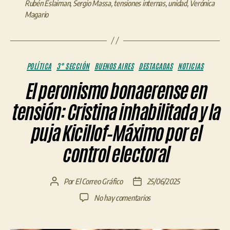
Rubén Eslaiman
,
Sergio Massa
,
tensiones internas
,
unidad
,
Verónica
Magario
Categorías
POLÍTICA
3° SECCIÓN
BUENOS AIRES
DESTACADAS
NOTICIAS
El peronismo bonaerense en
tensión: Cristina inhabilitada y la
puja Kicillof–Máximo por el
control electoral
Por
El Correo Gráfico
25/06/2025
Autor
Fecha
de
de
en
No hay comentarios
la
la
El
entrada
entrada
peronismo