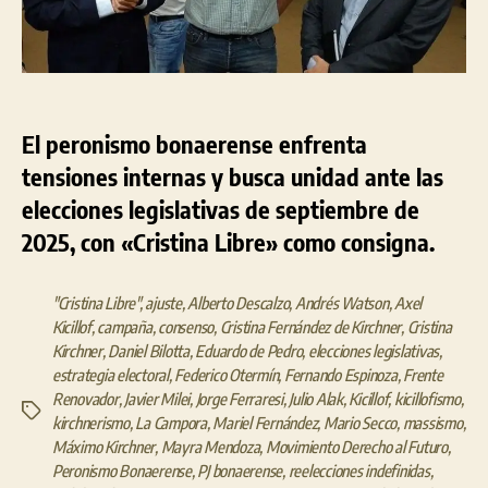
Bonaerense
El peronismo bonaerense enfrenta
tensiones internas y busca unidad ante las
elecciones legislativas de septiembre de
2025, con «Cristina Libre» como consigna.
"Cristina Libre"
,
ajuste
,
Alberto Descalzo
,
Andrés Watson
,
Axel
Kicillof
,
campaña
,
consenso
,
Cristina Fernández de Kirchner
,
Cristina
Kirchner
,
Daniel Bilotta
,
Eduardo de Pedro
,
elecciones legislativas
,
estrategia electoral
,
Federico Otermín
,
Fernando Espinoza
,
Frente
Renovador
,
Javier Milei
,
Jorge Ferraresi
,
Julio Alak
,
Kicillof
,
kicillofismo
,
Etiquetas
kirchnerismo
,
La Campora
,
Mariel Fernández
,
Mario Secco
,
massismo
,
Máximo Kirchner
,
Mayra Mendoza
,
Movimiento Derecho al Futuro
,
Peronismo Bonaerense
,
PJ bonaerense
,
reelecciones indefinidas
,