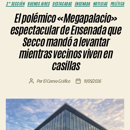
Categorías
3° SECCIÓN
BUENOS AIRES
DESTACADAS
ENSENADA
NOTICIAS
POLÍTICA
El polémico «Megapalacio»
espectacular de Ensenada que
Secco mandó a levantar
mientras vecinos viven en
casillas
Por
El Correo Gráfico
11/05/2026
Autor
Fecha
de
de
la
la
entrada
entrada