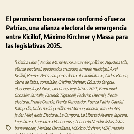
El peronismo bonaerense conformó «Fuerza
Patria», una alianza electoral de emergencia
entre Kicillof, Máximo Kirchner y Massa para
las legislativas 2025.
"Cristina Libre"
,
Acción Marplatense
,
acuerdos políticos
,
Agustina Vila
,
alianza electoral
,
apoderados cruzados
,
armado municipal
,
Axel
Kicillof
,
Buenos Aires
,
campaña electoral
,
candidaturas
,
Carlos Bianco
,
cierre de listas
,
concejales
,
Cristina Kirchner
,
Eduardo Cergnul
,
elecciones legislativas
,
elecciones legislativas 2025
,
Emmanuel
González Santalla
,
Facundo Tignanelli
,
Federico Otermín
,
frente
electoral
,
Frente Grande
,
Frente Renovador
,
Fuerza Patria
,
Gabriel
Katopodis
,
Gobernación
,
Guillermo Moreno
,
Innovar
,
intendentes
,
Javier Milei
,
Junta Electoral
,
La Campora
,
La Libertad Avanza
,
lapicera
,
Legislatura
,
Legislatura Bonaerense
,
Leonardo Nardini
,
listas
,
listas
bonaerenses
,
Mariano Cascallares
,
Máximo Kirchner
,
MDF
,
modelo
Etiquetas