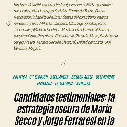
Kirchner
,
desdoblamiento electoral
,
elecciones 2025
,
elecciones
nacionales
,
elecciones provinciales
,
Frente de Todos
,
Frente
Renovador
,
inhabilitación
,
intendentes del conurbano
,
interna
peronista
,
Javier Milei
,
La Campora
,
liderazgo opositor
,
listas
Etiquetas
seccionales
,
Máximo Kirchner
,
Movimiento Derecho al Futuro
,
panperonismo
,
Peronismo Bonaerense
,
Plaza de Mayo
,
Resistencia
,
Sergio Massa
,
Tercera Sección Electoral
,
unidad peronista
,
UxP
,
Verónica Magario
Categorías
POLÍTICA
3° SECCIÓN
AVELLANEDA
BUENOS AIRES
DESTACADAS
ENSENADA
LA MATANZA
NOTICIAS
Candidatos testimoniales: la
estrategia oscura de Mario
Secco y Jorge Ferraresi en la