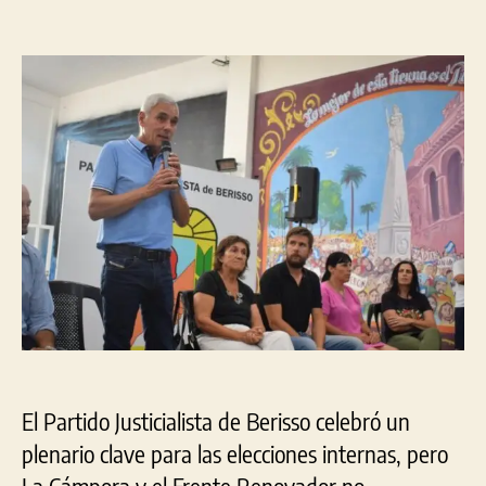
de
de
la
la
entrada
entrada
El Partido Justicialista de Berisso celebró un
plenario clave para las elecciones internas, pero
La Cámpora y el Frente Renovador no