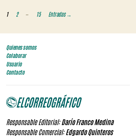
Paginación
…
1
2
15
Entradas
→
de
entradas
Quienes somos
Colaborar
Usuario
Contacto
Responsable Editorial:
Darío Franco Medina
Responsable Comercial:
Edgardo Quinteros