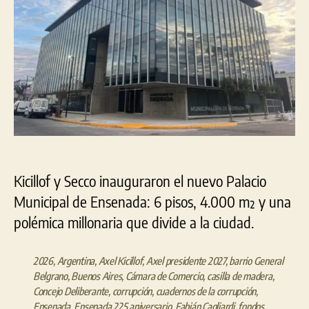
Kicillof y Secco inauguraron el nuevo Palacio
Municipal de Ensenada: 6 pisos, 4.000 m² y una
polémica millonaria que divide a la ciudad.
2026
,
Argentina
,
Axel Kicillof
,
Axel presidente 2027
,
barrio General
Belgrano
,
Buenos Aires
,
Cámara de Comercio
,
casilla de madera
,
Concejo Deliberante
,
corrupción
,
cuadernos de la corrupción
,
Ensenada
,
Ensenada 225 aniversario
,
Fabián Cagliardi
,
fondos