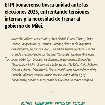
El PJ bonaerense busca unidad ante las
elecciones 2025, enfrentando tensiones
internas y la necesidad de frenar al
gobierno de Milei.
acuerdos
,
alianzas electorales
,
Axel Kicillof
,
Carlos Bianco
,
Carlos
Heller
,
Congreso del PJ
,
Cristina Kirchner
,
defensa de la gestión
,
desconfianza
,
elecciones 2025
,
Eva Mieri
,
frente electoral
,
Frente
Grande
,
Frente Renovador
,
Gabriel Katopodis
,
Gestión Provincial
,
Javier Milei
,
Juan Grabois
,
kicillofismo
,
kirchnerismo
,
libertad de
Etiquetas
Cristina
,
Mariel Fernández
,
Mario Secco
,
Martín Sabbatella
,
Máximo
Kirchner
,
Merlo
,
Movimiento Derecho al Futuro
,
Nuevo Encuentro
,
Partido Solidario
,
Patria Grande
,
persecución Judicial
,
PJ
,
PJ
bonaerense
,
Sergio Massa
,
tensiones
,
unidad
,
Verónica Magario
Categorías
POLÍTICA
BUENOS AIRES
DESTACADAS
NOTICIAS