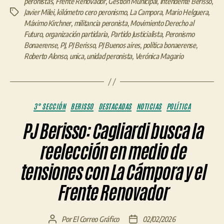
peronistas
,
Frente Renovador
,
Gestión Municipal
,
intendente Berisso
,
Javier Milei
,
kilómetro cero peronismo
,
La Campora
,
Mario Helguera
,
Etiquetas
Máximo Kirchner
,
militancia peronista
,
Movimiento Derecho al
Futuro
,
organización partidaria
,
Partido Justicialista
,
Peronismo
Bonaerense
,
PJ
,
PJ Berisso
,
PJ Buenos aires
,
política bonaerense
,
Roberto Alonso
,
unica
,
unidad peronista
,
Verónica Magario
Categorías
3° SECCIÓN
BERISSO
DESTACADAS
NOTICIAS
POLÍTICA
PJ Berisso: Cagliardi busca la
reelección en medio de
tensiones con La Cámpora y el
Frente Renovador
Por
El Correo Gráfico
02/02/2026
Autor
Fecha