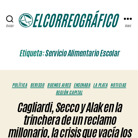
Buscar
Menú
ELCORREOGRÁFICO
Etiqueta:
Servicio Alimentario Escolar
Categorías
POLÍTICA
BERISSO
BUENOS AIRES
ENSENADA
LA PLATA
NOTICIAS
REGIÓN CAPITAL
Cagliardi, Secco y Alak en la
trinchera de un reclamo
millonario, la crisis que vacía los