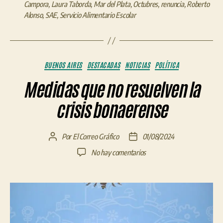
Campora
,
Laura Taborda
,
Mar del Plata
,
Octubres
,
renuncia
,
Roberto
Alonso
,
SAE
,
Servicio Alimentario Escolar
Categorías
BUENOS AIRES
DESTACADAS
NOTICIAS
POLÍTICA
Medidas que no resuelven la
crisis bonaerense
Por
El Correo Gráfico
01/08/2024
Autor
Fecha
de
de
en
No hay comentarios
la
la
Medidas
entrada
entrada
que
no
resuelven
la
crisis