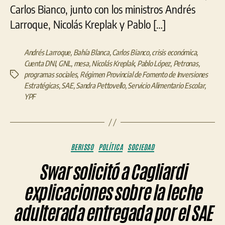
Carlos Bianco, junto con los ministros Andrés
Larroque, Nicolás Kreplak y Pablo […]
Andrés Larroque
,
Bahía Blanca
,
Carlos Bianco
,
crisis económica
,
Cuenta DNI
,
GNL
,
mesa
,
Nicolás Kreplak
,
Pablo López
,
Petronas
,
programas sociales
,
Régimen Provincial de Fomento de Inversiones
Etiquetas
Estratégicas
,
SAE
,
Sandra Pettovello
,
Servicio Alimentario Escolar
,
YPF
Categorías
BERISSO
POLÍTICA
SOCIEDAD
Swar solicitó a Cagliardi
explicaciones sobre la leche
adulterada entregada por el SAE