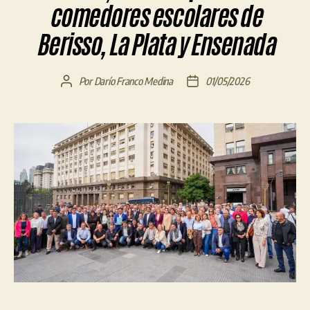
comedores escolares de
Berisso, La Plata y Ensenada
Por
Darío Franco Medina
01/05/2026
Autor
Fecha
de
de
la
la
entrada
entrada