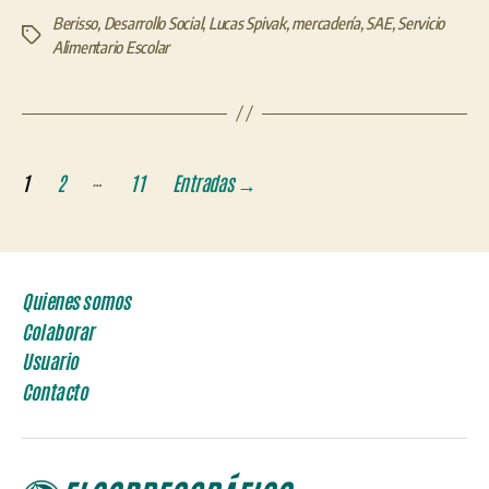
Berisso
,
Desarrollo Social
,
Lucas Spivak
,
mercadería
,
SAE
,
Servicio
Etiquetas
Alimentario Escolar
Paginación
…
1
2
11
Entradas
→
de
entradas
Quienes somos
Colaborar
Usuario
Contacto