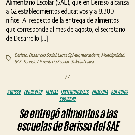
Alimentario Escolar (SAE), que en Berisso alcanza
a 62 establecimientos educativos y a 8.300
niños. Al respecto de la entrega de alimentos
que corresponde al mes de agosto, el secretario
de Desarrollo […]
Berisso
,
Desarrollo Social
,
Lucas Spivak
,
mercadería
,
Municipalidad
,
Etiquetas
SAE
,
Servicio Alimentario Escolar
,
Soledad Lajva
Categorías
BERISSO
EDUCACIÓN
INICIAL
INSTITUCIONALES
PRIMARIA
SERVICIOS
SOCIEDAD
Se entregó alimentos a las
escuelas de Berisso del SAE