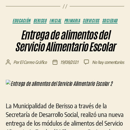
Categorías
EDUCACIÓN
BERISSO
INICIAL
PRIMARIA
SERVICIOS
SOCIEDAD
Entrega de alimentos del
Servicio Alimentario Escolar
en
Por
El Correo Gráfico
19/08/2021
No hay comentarios
Autor
Fecha
Ent
de
de
de
la
la
ali
entrada
entrada
del
Ser
Ali
La Municipalidad de Berisso a través de la
Esc
Secretaría de Desarrollo Social, realizó una nueva
entrega de los módulos de alimentos del Servicio