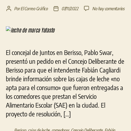
en
Por
El Correo Gráfico
07/11/2022
No hay comentarios
Autor
Fecha
Swa
de
de
soli
la
la
a
entrada
entrada
Cagl
expl
sob
El concejal de Juntos en Berisso, Pablo Swar,
la
presentó un pedido en el Concejo Deliberante de
lech
adu
Berisso para que el intendente Fabián Cagliardi
ent
brinde información sobre las cajas de leche «no
por
el
apta para el consumo» que fueron entregadas a
SA
los comedores que prestan el Servicio
Alimentario Escolar (SAE) en la ciudad. El
proyecto de resolución, […]
Berisso
,
cajas de leche
,
comedores
,
Concejo Deliberante
,
Fabián