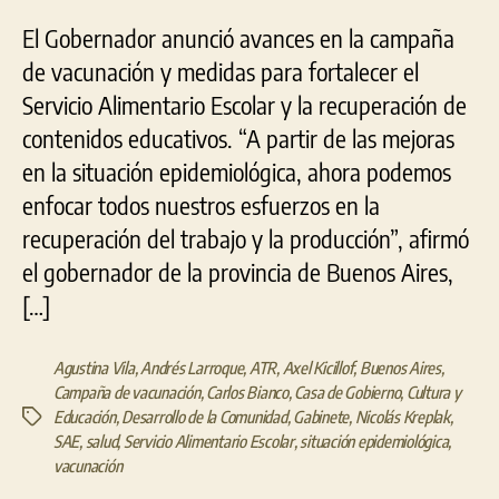
situación
epidemiológica,
El Gobernador anunció avances en la campaña
todos
de vacunación y medidas para fortalecer el
nuestros
Servicio Alimentario Escolar y la recuperación de
esfuerzos
estarán
contenidos educativos. “A partir de las mejoras
destinados
en la situación epidemiológica, ahora podemos
a
enfocar todos nuestros esfuerzos en la
recuperar
lo
recuperación del trabajo y la producción”, afirmó
perdido”
el gobernador de la provincia de Buenos Aires,
[…]
Agustina Vila
,
Andrés Larroque
,
ATR
,
Axel Kicillof
,
Buenos Aires
,
Campaña de vacunación
,
Carlos Bianco
,
Casa de Gobierno
,
Cultura y
Educación
,
Desarrollo de la Comunidad
,
Gabinete
,
Nicolás Kreplak
,
Etiquetas
SAE
,
salud
,
Servicio Alimentario Escolar
,
situación epidemiológica
,
vacunación