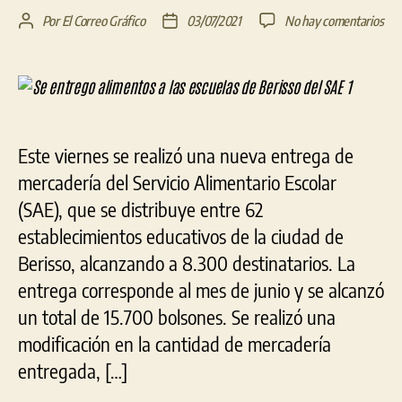
en
Por
El Correo Gráfico
03/07/2021
No hay comentarios
Autor
Fecha
Se
de
de
ent
la
la
ali
entrada
entrada
a
las
esc
Este viernes se realizó una nueva entrega de
de
mercadería del Servicio Alimentario Escolar
Ber
del
(SAE), que se distribuye entre 62
SA
establecimientos educativos de la ciudad de
Berisso, alcanzando a 8.300 destinatarios. La
entrega corresponde al mes de junio y se alcanzó
un total de 15.700 bolsones. Se realizó una
modificación en la cantidad de mercadería
entregada, […]