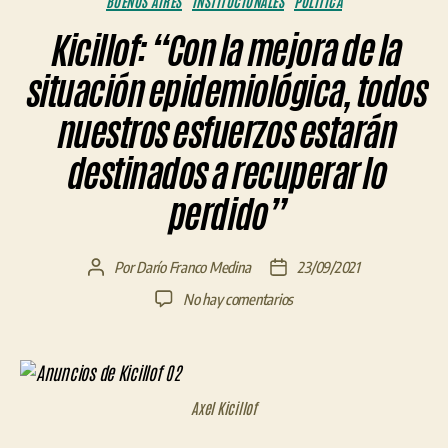
BUENOS AIRES
INSTITUCIONALES
POLÍTICA
Kicillof: “Con la mejora de la
situación epidemiológica, todos
nuestros esfuerzos estarán
destinados a recuperar lo
perdido”
Por
Darío Franco Medina
23/09/2021
Autor
Fecha
de
de
en
No hay comentarios
la
la
Kicillof:
entrada
entrada
“Con
la
mejora
Axel Kicillof
de
la