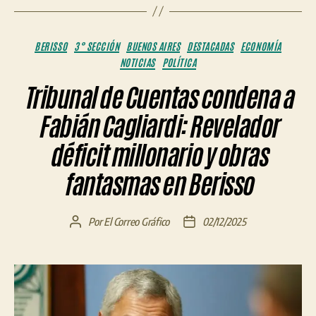
Categorías
BERISSO
3° SECCIÓN
BUENOS AIRES
DESTACADAS
ECONOMÍA
NOTICIAS
POLÍTICA
Tribunal de Cuentas condena a
Fabián Cagliardi: Revelador
déficit millonario y obras
fantasmas en Berisso
Por
El Correo Gráfico
02/12/2025
Autor
Fecha
de
de
la
la
entrada
entrada