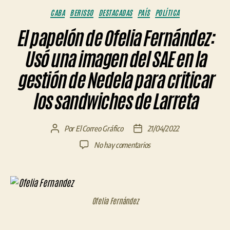
Categorías
CABA
BERISSO
DESTACADAS
PAÍS
POLÍTICA
El papelón de Ofelia Fernández:
Usó una imagen del SAE en la
gestión de Nedela para criticar
los sandwiches de Larreta
Por
El Correo Gráfico
21/04/2022
Autor
Fecha
de
de
en
No hay comentarios
la
la
El
entrada
entrada
papelón
de
Ofelia
Ofelia Fernández
Fernández:
Usó
una