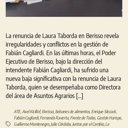
la
crisis
en
la
gestión
La renuncia de Laura Taborda en Berisso revela
de
irregularidades y conflictos en la gestión de
Cagliardi?
Fabián Cagliardi. En las últimas horas, el Poder
Ejecutivo de Berisso, bajo la dirección del
intendente Fabián Cagliardi, ha sufrido una
nueva baja significativa con la renuncia de Laura
Taborda, quien se desempeñaba como Directora
del área de Asuntos Agrarios […]
ATE
,
Axel Kicillof
,
Berisso
,
bolsones de alimentos
,
Enrique Slezack
,
Fabián Cagliardi
,
Fernanda Raverta
,
Frente de Todos
,
Gastón Harispe
,
Guillermo Montenegro
,
Julio Córdoba
,
Juntos por el Cambio
,
La
Etiquetas