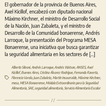
El gobernador de la provincia de Buenos Aires,
Axel Kicillof, encabezó con diputado nacional
Máximo Kirchner, el ministro de Desarrollo Social
de la Nación, Juan Zabaleta, y el ministro de
Desarrollo de la Comunidad bonaerense, Andrés
Larroque, la presentación del Programa MESA
Bonaerense, una iniciativa que busca garantizar
la seguridad alimentaria en los sectores de […]
Alberto Sileoni
,
Andrés Larroque
,
Andrés Watson
,
ANSES
,
Axel
Kicillof
,
Buenos Aires
,
Cristina Álvarez Rodrígue
,
Fernanda Raverta
,
Florencio Varela
,
Juan Zabaleta
,
Martín Insaurralde
,
Máximo Kirchner
,
Etiquetas
mesa
,
MESA Bonaerense
,
Módulo Extraordinario para la Seguridad
Alimentaria
,
SAE
,
seguridad alimentaria
,
Servicio Alimentario Escolar