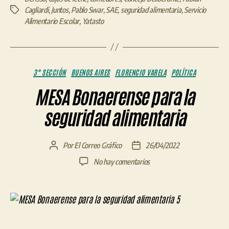
Cagliardi
,
Juntos
,
Pablo Swar
,
SAE
,
seguridad alimentaria
,
Servicio
Etiquetas
Alimentario Escolar
,
Yatasto
Categorías
3° SECCIÓN
BUENOS AIRES
FLORENCIO VARELA
POLÍTICA
MESA Bonaerense para la
seguridad alimentaria
Por
El Correo Gráfico
26/04/2022
Autor
Fecha
de
de
en
No hay comentarios
la
la
MESA
entrada
entrada
Bonaerense
para
la
seguridad
alimentaria