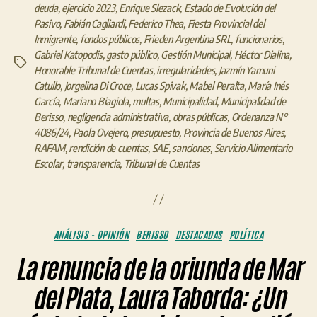
deuda
,
ejercicio 2023
,
Enrique Slezack
,
Estado de Evolución del
Pasivo
,
Fabián Cagliardi
,
Federico Thea
,
Fiesta Provincial del
Inmigrante
,
fondos públicos
,
Frieden Argentina SRL
,
funcionarios
,
Gabriel Katopodis
,
gasto público
,
Gestión Municipal
,
Héctor Dialina
,
Etiquetas
Honorable Tribunal de Cuentas
,
irregularidades
,
Jazmín Yamuni
Catullo
,
Jorgelina Di Croce
,
Lucas Spivak
,
Mabel Peralta
,
María Inés
García
,
Mariano Biagiola
,
multas
,
Municipalidad
,
Municipalidad de
Berisso
,
negligencia administrativa
,
obras públicas
,
Ordenanza N°
4086/24
,
Paola Ovejero
,
presupuesto
,
Provincia de Buenos Aires
,
RAFAM
,
rendición de cuentas
,
SAE
,
sanciones
,
Servicio Alimentario
Escolar
,
transparencia
,
Tribunal de Cuentas
Categorías
ANÁLISIS - OPINIÓN
BERISSO
DESTACADAS
POLÍTICA
La renuncia de la oriunda de Mar
del Plata, Laura Taborda: ¿Un