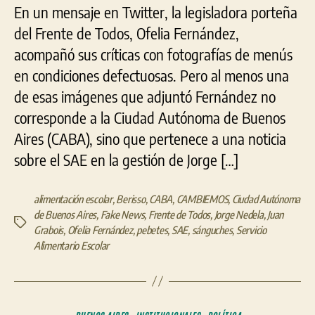
imagen
En un mensaje en Twitter, la legisladora porteña
del
del Frente de Todos, Ofelia Fernández,
SAE
acompañó sus críticas con fotografías de menús
en
la
en condiciones defectuosas. Pero al menos una
gestión
de esas imágenes que adjuntó Fernández no
de
corresponde a la Ciudad Autónoma de Buenos
Nedela
para
Aires (CABA), sino que pertenece a una noticia
criticar
sobre el SAE en la gestión de Jorge […]
los
sandwiches
de
alimentación escolar
,
Berisso
,
CABA
,
CAMBIEMOS
,
Ciudad Autónoma
Larreta
de Buenos Aires
,
Fake News
,
Frente de Todos
,
Jorge Nedela
,
Juan
Etiquetas
Grabois
,
Ofelia Fernández
,
pebetes
,
SAE
,
sánguches
,
Servicio
Alimentario Escolar
Categorías