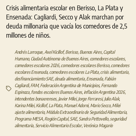
Crisis alimentaria escolar en Berisso, La Plata y
Ensenada: Cagliardi, Secco y Alak marchan por
deuda millonaria que vacía los comedores de 2,5
millones de niños.
Andrés Larroque
,
Axel Kicillof
,
Berisso
,
Buenos Aires
,
Capital
Humano
,
Ciudad Autónoma de Buenos Aires
,
comedores escolares
,
comedores escolares 2026
,
comedores escolares Berisso
,
comedores
escolares Ensenada
,
comedores escolares La Plata
,
crisis alimentaria
,
desfinanciamiento SAE
,
deuda alimentaria
,
Ensenada
,
Fabián
Cagliardi
,
FAM
,
Federación Argentina de Municipios
,
Fernando
Etiquetas
Espinoza
,
fondos escolares Buenos Aires
,
inflación Argentina 2026
,
intendentes bonaerenses
,
Javier Milei
,
Jorge Ferraresi
,
Julio Alak
,
Karina Milei
,
Kicillof
,
La Plata
,
Manuel Adorni
,
Mario Secco
,
Milei
ajuste alimentario
,
Módulo Extraordinario de Seguridad Alimentaria
,
Programa MESA
,
Región Capital
,
SAE
,
Sandra Pettovello
,
seguridad
alimentaria
,
Servicio Alimentario Escolar
,
Verónica Magario