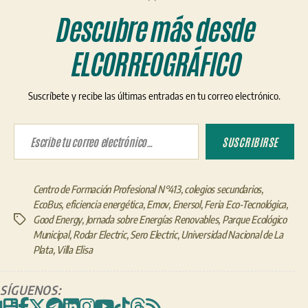
Descubre más desde
ELCORREOGRÁFICO
Suscríbete y recibe las últimas entradas en tu correo electrónico.
Escribe tu correo electrónico…
SUSCRIBIRSE
Centro de Formación Profesional N°413
,
colegios secundarios
,
EcoBus
,
eficiencia energética
,
Emov
,
Enersol
,
Feria Eco-Tecnológica
,
Good Energy
,
Jornada sobre Energías Renovables
,
Parque Ecológico
Etiquetas
Municipal
,
Rodar Electric
,
Sero Electric
,
Universidad Nacional de La
Plata
,
Villa Elisa
SÍGUENOS: