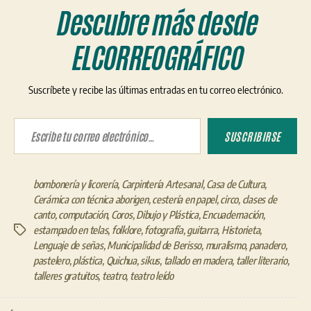
Descubre más desde
ELCORREOGRÁFICO
Suscríbete y recibe las últimas entradas en tu correo electrónico.
Escribe tu correo electrónico…
SUSCRIBIRSE
bombonería y licorería
,
Carpintería Artesanal
,
Casa de Cultura
,
Cerámica con técnica aborigen
,
cestería en papel
,
circo
,
clases de
canto
,
computación
,
Coros
,
Dibujo y Plástica
,
Encuadernación
,
estampado en telas
,
folklore
,
fotografía
,
guitarra
,
Historieta
,
Etiquetas
Lenguaje de señas
,
Municipalidad de Berisso
,
muralismo
,
panadero
,
pastelero
,
plástica
,
Quichua
,
sikus
,
tallado en madera
,
taller literario
,
talleres gratuitos
,
teatro
,
teatro leído