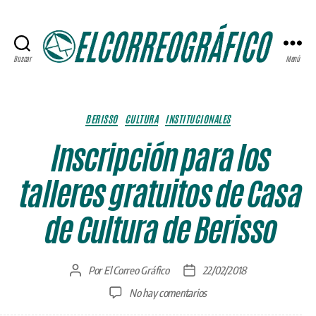
Buscar
Menú
ELCORREOGRÁFICO
Categorías
BERISSO
CULTURA
INSTITUCIONALES
Inscripción para los
talleres gratuitos de Casa
de Cultura de Berisso
Por
El Correo Gráfico
22/02/2018
Autor
Fecha
de
de
en
No hay comentarios
la
la
Inscripción