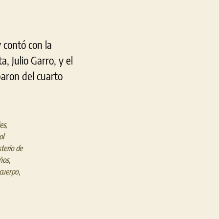
 contó con la
a, Julio Garro, y el
paron del cuarto
es
,
ol
terio de
iños
,
 cuerpo
,