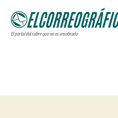
ELCORREOGRÁFICO
El portal del sobre que no es ensobrado