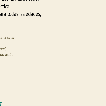
stica,
para todas las edades,
el
,
Circo en
idad
,
ído
,
teatro
D