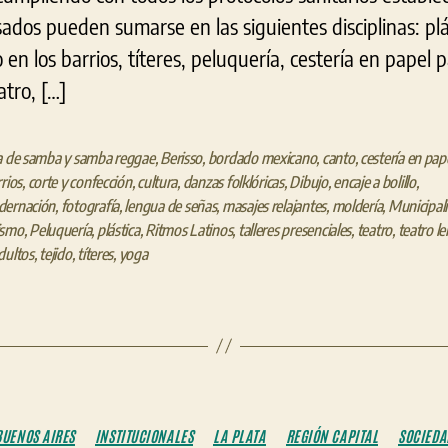
ados pueden sumarse en las siguientes disciplinas: plá
 en los barrios, títeres, peluquería, cestería en papel 
atro, […]
a de samba y samba reggae
,
Berisso
,
bordado mexicano
,
canto
,
cestería en pap
rrios
,
corte y confección
,
cultura
,
danzas folklóricas
,
Dibujo
,
encaje a bolillo
,
dernación
,
fotografía
,
lengua de señas
,
masajes relajantes
,
moldería
,
Municipal
ismo
,
Peluquería
,
plástica
,
Ritmos Latinos
,
talleres presenciales
,
teatro
,
teatro le
dultos
,
tejido
,
títeres
,
yoga
Categorías
BUENOS AIRES
INSTITUCIONALES
LA PLATA
REGIÓN CAPITAL
SOCIEDA