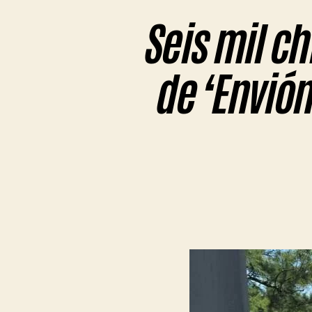
Seis mil c
de ‘Envión