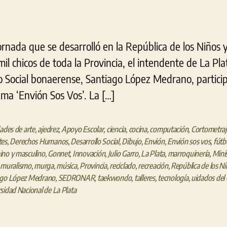
rnada que se desarrolló en la República de los Niños y
mil chicos de toda la Provincia, el intendente de La Plat
lo Social bonaerense, Santiago López Medrano, partici
ma ‘Envión Sos Vos’. La […]
dades de arte
,
ajedrez
,
Apoyo Escolar
,
ciencia
,
cocina
,
computación
,
Cortometraj
tes
,
Derechos Humanos
,
Desarrollo Social
,
Dibujo
,
Envión
,
Envión sos vos
,
fútb
no y masculino
,
Gonnet
,
Innovación
,
Julio Garro
,
La Plata
,
marroquinería
,
Minis
,
muralismo
,
murga
,
música
,
Provincia
,
reciclado
,
recreación
,
República de los N
ago López Medrano
,
SEDRONAR
,
taekwondo
,
talleres
,
tecnología
,
uidados del
sidad Nacional de La Plata