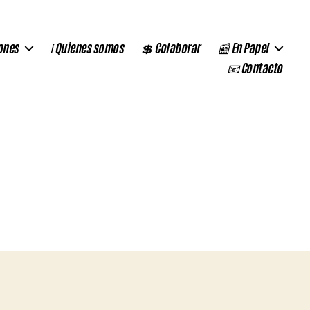
ones
ℹ️ Quienes somos
💲 Colaborar
📰 En Papel
📧 Contacto