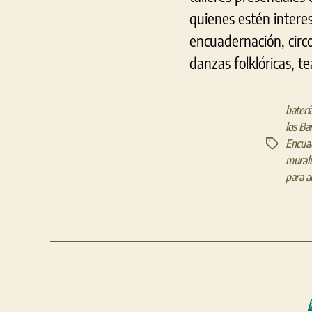
quienes estén interes
encuadernación, circo
danzas folklóricas, te
baterí
los Ba
Encua
Etiquetas
mural
para a