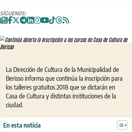
Con
de
de
abi
la
la
SÍGUENOS:
la
entrada
entrada
insc
a
los
cur
de
Cas
de
Cul
La Dirección de Cultura de la Municipalidad de
de
Berisso informa que continúa la inscripción para
Ber
los talleres gratuitos 2018 que se dictarán en
Casa de Cultura y distintas instituciones de la
ciudad.
En esta noticia