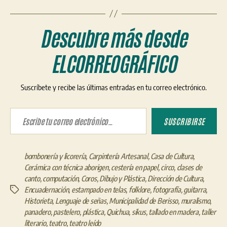
Descubre más desde
ELCORREOGRÁFICO
Suscríbete y recibe las últimas entradas en tu correo electrónico.
Escribe tu correo electrónico…
SUSCRIBIRSE
bombonería y licorería
,
Carpintería Artesanal
,
Casa de Cultura
,
Cerámica con técnica aborigen
,
cestería en papel
,
circo
,
clases de
canto
,
computación
,
Coros
,
Dibujo y Plástica
,
Dirección de Cultura
,
Encuadernación
,
estampado en telas
,
folklore
,
fotografía
,
guitarra
,
Etiquetas
Historieta
,
Lenguaje de señas
,
Municipalidad de Berisso
,
muralismo
,
panadero
,
pastelero
,
plástica
,
Quichua
,
sikus
,
tallado en madera
,
taller
literario
,
teatro
,
teatro leído