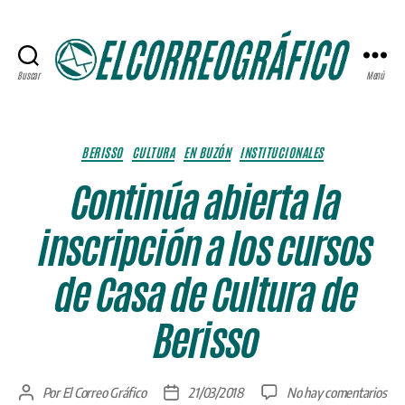
Buscar
Menú
ELCORREOGRÁFICO
Categorías
BERISSO
CULTURA
EN BUZÓN
INSTITUCIONALES
Continúa abierta la
inscripción a los cursos
de Casa de Cultura de
Berisso
en
Por
El Correo Gráfico
21/03/2018
No hay comentarios
Autor
Fecha