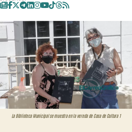
entrada
entrada
se
mue
en
la
ver
de
Cas
de
Cult
La Biblioteca Municipal se muestra en la vereda de Casa de Cultura 1