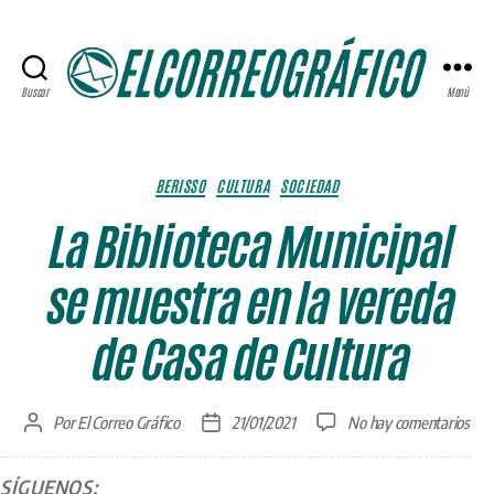
Buscar
Menú
ELCORREOGRÁFICO
Categorías
BERISSO
CULTURA
SOCIEDAD
La Biblioteca Municipal
se muestra en la vereda
de Casa de Cultura
en
Por
El Correo Gráfico
21/01/2021
No hay comentarios
Autor
Fecha
La
de
de
Bibl
la
la
SÍGUENOS:
Mun