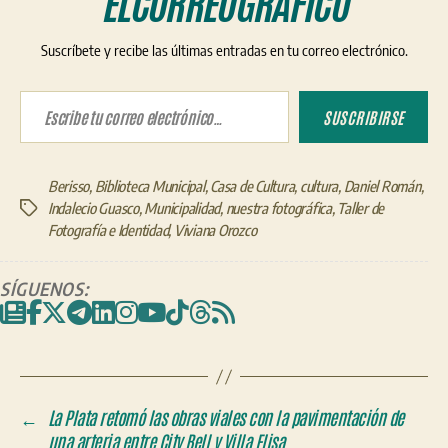
ELCORREOGRÁFICO
Suscríbete y recibe las últimas entradas en tu correo electrónico.
Escribe tu correo electrónico…
SUSCRIBIRSE
Berisso
,
Biblioteca Municipal
,
Casa de Cultura
,
cultura
,
Daniel Román
,
Indalecio Guasco
,
Municipalidad
,
nuestra fotográfica
,
Taller de
Etiquetas
Fotografía e Identidad
,
Viviana Orozco
SÍGUENOS:
←
La Plata retomó las obras viales con la pavimentación de
una arteria entre City Bell y Villa Elisa