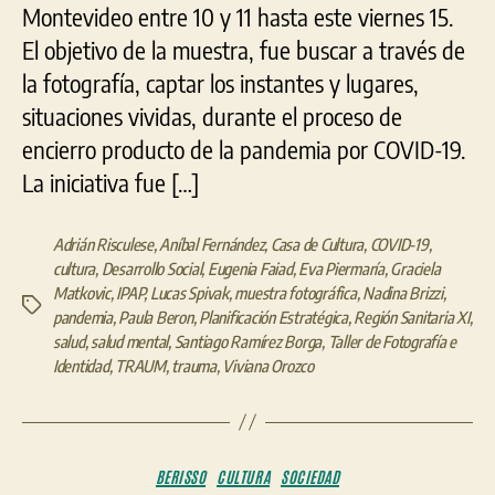
Montevideo entre 10 y 11 hasta este viernes 15.
El objetivo de la muestra, fue buscar a través de
la fotografía, captar los instantes y lugares,
situaciones vividas, durante el proceso de
encierro producto de la pandemia por COVID-19.
La iniciativa fue […]
Adrián Risculese
,
Aníbal Fernández
,
Casa de Cultura
,
COVID-19
,
cultura
,
Desarrollo Social
,
Eugenia Faiad
,
Eva Piermaría
,
Graciela
Matkovic
,
IPAP
,
Lucas Spivak
,
muestra fotográfica
,
Nadina Brizzi
,
Etiquetas
pandemia
,
Paula Beron
,
Planificación Estratégica
,
Región Sanitaria XI
,
salud
,
salud mental
,
Santiago Ramírez Borga
,
Taller de Fotografía e
Identidad
,
TRAUM
,
trauma
,
Viviana Orozco
Categorías
BERISSO
CULTURA
SOCIEDAD