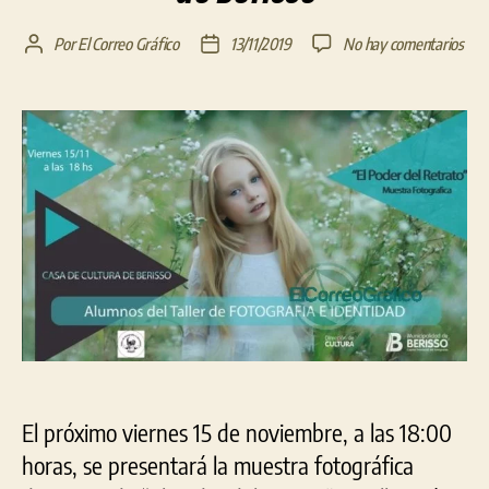
en
Por
El Correo Gráfico
13/11/2019
No hay comentarios
Autor
Fecha
Mue
de
de
foto
la
la
“El
entrada
entrada
pod
del
retr
en
Cas
de
Cult
de
Beri
El próximo viernes 15 de noviembre, a las 18:00
horas, se presentará la muestra fotográfica