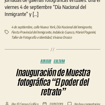
viernes 4 de septiembre “Día Nacional del
Inmigrante” y […]
4 de septiembre
,
calle Nueva York
,
Día Nacional del Inmigrante
,
Fiesta Provincial del Inmigrante
,
Indalecio Guasco
,
Mariel Paganini
,
Etiquetas
Taller de Fotografía e Identidad
,
Viviana Orozco
Categorías
BERISSO
CULTURA
Inauguración de Muestra
fotográfica “El poder del
retrato”
en
Por
El Correo Gráfico
20/11/2019
No hay comentarios
Autor
Fecha