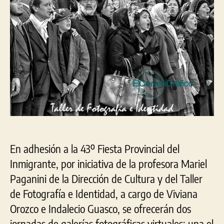
adhesión
a
la
Fiesta
Provincial
del
Inmigrante
En adhesión a la 43º Fiesta Provincial del
Inmigrante, por iniciativa de la profesora Mariel
Paganini de la Dirección de Cultura y del Taller
de Fotografía e Identidad, a cargo de Viviana
Orozco e Indalecio Guasco, se ofrecerán dos
jornadas de galerías fotográficas virtuales: una el