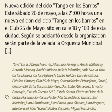
Nueva edición del ciclo “Tango en los Barrios”
Este sábado 26 de mayo, a las 21:00 horas una
nueva edición del ciclo “Tango en los barrios” en
el Club 25 de Mayo, sito en calle 18 y 169 de esta
ciudad. Según se adelantó desde la organización
serán parte de la velada la Orquesta Municipal
[…]
“One” Coria
,
Alan Echevarría
,
Alejandra Ferreyra
,
Analía Balbarrey
,
Antonio Moreno
,
Ariel Castiñeira
,
ballets infantiles
,
calle Nueva York
,
Carlos Llaneza
,
Carlos Pejkovich
,
Carlos Roldan
,
Casa de Cultura
,
Catalina Hansen
,
Club 25 de Mayo
,
Colectividades Extranjeras
,
Cordal
,
Cristian Del Vitto
,
Danzas Infantiles
,
Don Sixto Palavecino
,
Ernesto
Barragán
,
Escuela Técnica Nº 2
,
Estela Osorio
,
Fiesta del Vino de la
Costa
,
Florencia Santucci
,
Héctor Martin
,
Indalecio Guasco
,
Joel
Etiquetas
Morinigo
,
Juan Altamiranda
,
Juan Bazán
,
Juan Cáceres
,
Juan Noguera
,
Julio Coronel
,
libro “Barro”
,
Mabel Zaccaria
,
Miguel Fernández
,