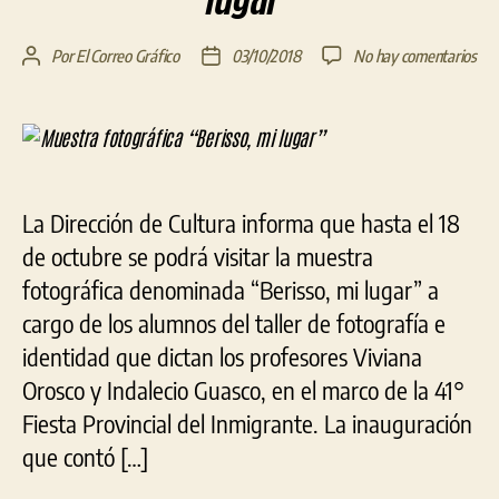
en
Por
El Correo Gráfico
03/10/2018
No hay comentarios
Autor
Fecha
Mue
de
de
fot
la
la
“Be
entrada
entrada
mi
lug
La Dirección de Cultura informa que hasta el 18
de octubre se podrá visitar la muestra
fotográfica denominada “Berisso, mi lugar” a
cargo de los alumnos del taller de fotografía e
identidad que dictan los profesores Viviana
Orosco y Indalecio Guasco, en el marco de la 41°
Fiesta Provincial del Inmigrante. La inauguración
que contó […]