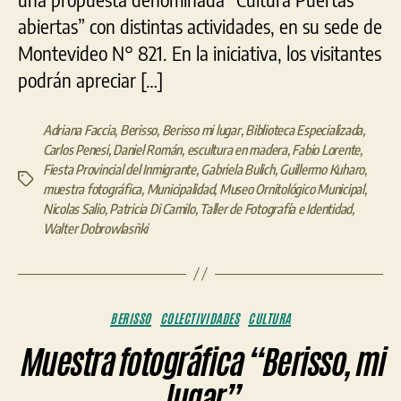
abiertas” con distintas actividades, en su sede de
Montevideo N° 821. En la iniciativa, los visitantes
podrán apreciar […]
Adriana Faccia
,
Berisso
,
Berisso mi lugar
,
Biblioteca Especializada
,
Carlos Penesi
,
Daniel Román
,
escultura en madera
,
Fabio Lorente
,
Fiesta Provincial del Inmigrante
,
Gabriela Bulich
,
Guillermo Kuharo
,
Etiquetas
muestra fotográfica
,
Municipalidad
,
Museo Ornitológico Municipal
,
Nicolas Salio
,
Patricia Di Camilo
,
Taller de Fotografía e Identidad
,
Walter Dobrowlasñki
Categorías
BERISSO
COLECTIVIDADES
CULTURA
Muestra fotográfica “Berisso, mi
lugar”