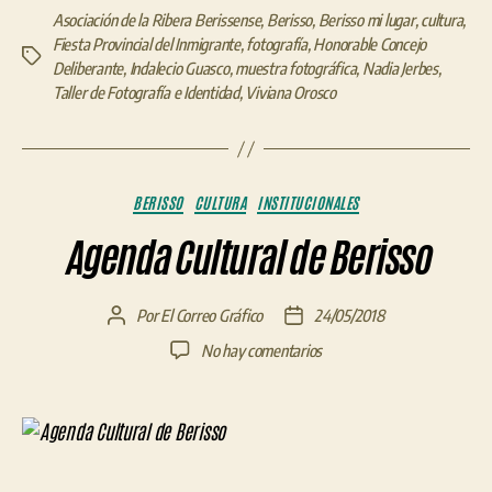
Asociación de la Ribera Berissense
,
Berisso
,
Berisso mi lugar
,
cultura
,
Fiesta Provincial del Inmigrante
,
fotografía
,
Honorable Concejo
Etiquetas
Deliberante
,
Indalecio Guasco
,
muestra fotográfica
,
Nadia Jerbes
,
Taller de Fotografía e Identidad
,
Viviana Orosco
Categorías
BERISSO
CULTURA
INSTITUCIONALES
Agenda Cultural de Berisso
Por
El Correo Gráfico
24/05/2018
Autor
Fecha
de
de
en
No hay comentarios
la
la
Agenda
entrada
entrada
Cultural
de
Berisso