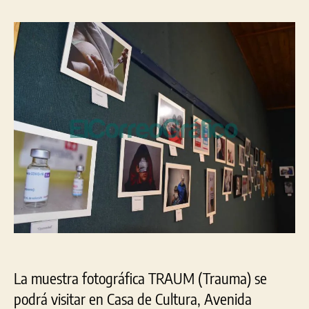
Foto
la
la
“T
entrada
entrada
en
Cas
de
Cult
La muestra fotográfica TRAUM (Trauma) se
podrá visitar en Casa de Cultura, Avenida