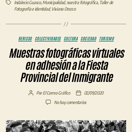
Indalecio Guasco
,
Municipalidad
,
nuestra fotográfica
,
Taller de
Etiquetas
Fotografía e Identidad
,
Viviana Orozco
Categorías
BERISSO
COLECTIVIDADES
CULTURA
SOCIEDAD
TURISMO
Muestras fotográficas virtuales
en adhesión a la Fiesta
Provincial del Inmigrante
Por
El Correo Gráfico
02/09/2020
Autor
Fecha
de
de
en
No hay comentarios
la
la
Muestras
entrada
entrada
fotográficas
virtuales
en