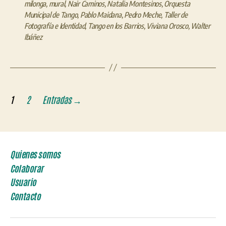
milonga
,
mural
,
Nair Caminos
,
Natalia Montesinos
,
Orquesta
Municipal de Tango
,
Pablo Maidana
,
Pedro Meche
,
Taller de
Fotografía e Identidad
,
Tango en los Barrios
,
Viviana Orosco
,
Walter
Ibáñez
Paginación
1
2
Entradas
→
de
entradas
Quienes somos
Colaborar
Usuario
Contacto