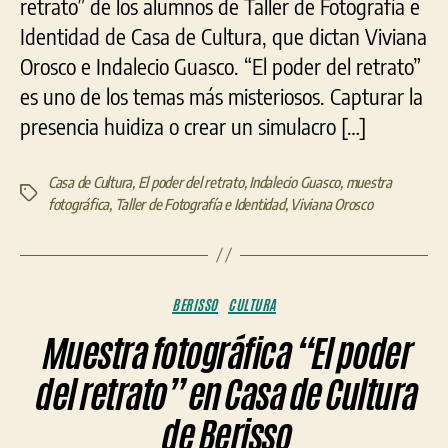
retrato” de los alumnos de Taller de Fotografía e
Identidad de Casa de Cultura, que dictan Viviana
Orosco e Indalecio Guasco. “El poder del retrato”
es uno de los temas más misteriosos. Capturar la
presencia huidiza o crear un simulacro […]
Casa de Cultura
,
El poder del retrato
,
Indalecio Guasco
,
muestra
Etiquetas
fotográfica
,
Taller de Fotografía e Identidad
,
Viviana Orosco
Categorías
BERISSO
CULTURA
Muestra fotográfica “El poder
del retrato” en Casa de Cultura
de Berisso