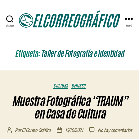
Buscar
Menú
ELCORREOGRÁFICO
Etiqueta:
Taller de Fotografía e Identidad
Categorías
CULTURA
BERISSO
Muestra Fotográfica “TRAUM”
en Casa de Cultura
en
Por
El Correo Gráfico
15/10/2021
No hay comentarios
Autor
Fecha
Mue
de
de