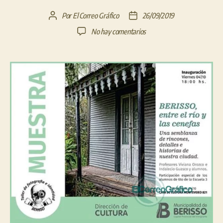
Por
El Correo Gráfico
26/09/2019
Autor
Fecha
de
de
en
No hay comentarios
la
la
Muestra
entrada
entrada
fotográfica
«Berisso,
entre
el
río
y
las
cenefas»