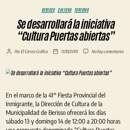
Categorías
BERISSO
CULTURA
TURISMO
Se desarrollará la iniciativa
“Cultura Puertas abiertas”
en
Por
El Correo Gráfico
11/10/2018
No hay comentarios
Autor
Fecha
Se
de
de
desa
la
la
la
entrada
entrada
inic
“Cul
Pue
En el marco de la 41° Fiesta Provincial del
abie
Inmigrante, la Dirección de Cultura de la
Municipalidad de Berisso ofrecerá los días
sábado 13 y domingo 14 de 12:00 a 20:00 horas
una propuesta denominada “Cultura Puertas