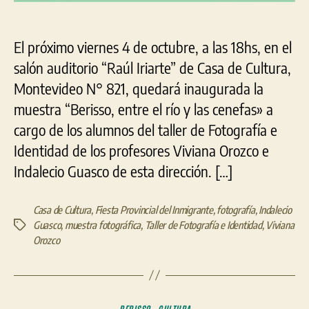
El próximo viernes 4 de octubre, a las 18hs, en el
salón auditorio “Raúl Iriarte” de Casa de Cultura,
Montevideo N° 821, quedará inaugurada la
muestra “Berisso, entre el río y las cenefas» a
cargo de los alumnos del taller de Fotografía e
Identidad de los profesores Viviana Orozco e
Indalecio Guasco de esta dirección. […]
Casa de Cultura
,
Fiesta Provincial del Inmigrante
,
fotografía
,
Indalecio
Guasco
,
muestra fotográfica
,
Taller de Fotografía e Identidad
,
Viviana
Etiquetas
Orozco
Categorías
BERISSO
CULTURA