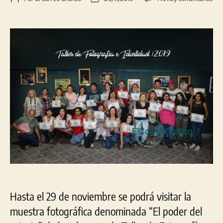
Ina
de
de
de
la
la
Mue
entrada
entrada
foto
“El
pod
del
retr
Hasta el 29 de noviembre se podrá visitar la
muestra fotográfica denominada “El poder del