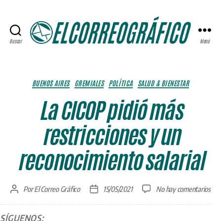
Buscar
Menú
ELCORREOGRÁFICO
Categorías
BUENOS AIRES
GREMIALES
POLÍTICA
SALUD & BIENESTAR
La CICOP pidió más
restricciones y un
reconocimiento salarial
en
Por
El Correo Gráfico
15/05/2021
No hay comentarios
Autor
Fecha
La
de
de
CIC
la
la
SÍGUENOS:
pidi