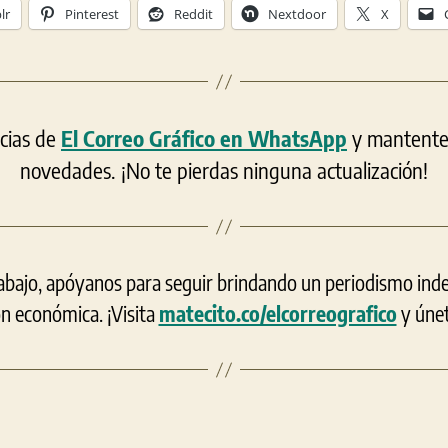
lr
Pinterest
Reddit
Nextdoor
X
icias de
El Correo Gráfico en WhatsApp
y mantente a
novedades. ¡No te pierdas ninguna actualización!
rabajo, apóyanos para seguir brindando un periodismo ind
ón económica. ¡Visita
matecito.co/elcorreografico
y únet