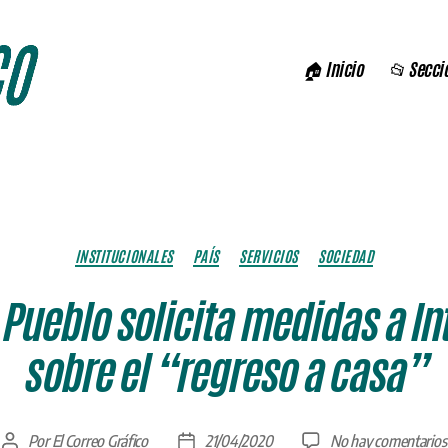
🏠 Inicio
📂 Secci
Categorías
INSTITUCIONALES
PAÍS
SERVICIOS
SOCIEDAD
 Pueblo solicita medidas a Int
sobre el “regreso a casa”
Por
El Correo Gráfico
21/04/2020
No hay comentarios
Autor
Fecha