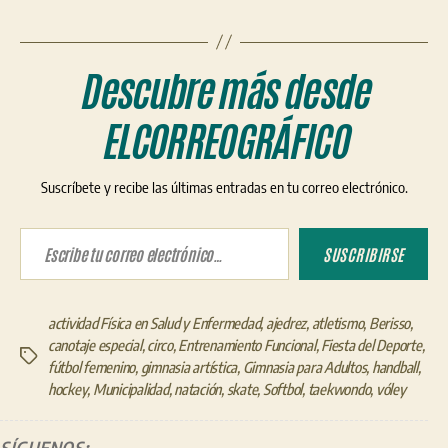
Descubre más desde
ELCORREOGRÁFICO
Suscríbete y recibe las últimas entradas en tu correo electrónico.
Escribe tu correo electrónico…
SUSCRIBIRSE
actividad Física en Salud y Enfermedad
,
ajedrez
,
atletismo
,
Berisso
,
canotaje especial
,
circo
,
Entrenamiento Funcional
,
Fiesta del Deporte
,
Etiquetas
fútbol femenino
,
gimnasia artística
,
Gimnasia para Adultos
,
handball
,
hockey
,
Municipalidad
,
natación
,
skate
,
Softbol
,
taekwondo
,
vóley
SÍGUENOS: