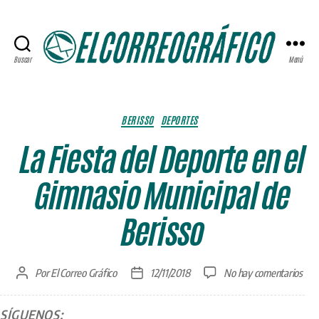
Buscar
Menú
ELCORREOGRÁFICO
Categorías
BERISSO
DEPORTES
La Fiesta del Deporte en el
Gimnasio Municipal de
Berisso
en
Por
El Correo Gráfico
12/11/2018
No hay comentarios
Autor
Fecha
La
de
de
Fies
la
la
SÍGUENOS:
del