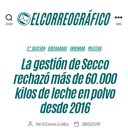
Buscar
Menú
ELCORREOGRÁFICO
Categorías
3° SECCIÓN
DESTACADAS
ENSENADA
POLÍTICA
La gestión de Secco
rechazó más de 60.000
kilos de leche en polvo
desde 2016
Por
El Correo Gráfico
08/02/2019
Autor
Fecha