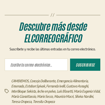
Descubre más desde
ELCORREOGRÁFICO
Suscríbete y recibe las últimas entradas en tu correo electrónico.
Escribe tu correo electrónico…
SUSCRIBIRSE
CAMBIEMOS
,
Concejo Deliberante
,
Emergencia Alimentaria
,
Ensenada
,
Esteban Spivak
,
Fernanda Ivelli
,
Gustavo Asnaghi
,
Interbloque Sekista
,
leche en polvo
,
Luís Blasetti
,
María Eugenia Vidal
,
Etiquetas
María Gianattassio
,
Mario Secco
,
Mauricio Macri
,
Silvina Nardini
,
Teresa Oropeza
,
Teresita Oropeza