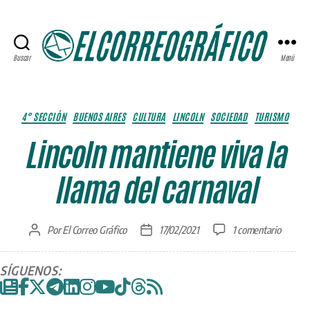
Buscar
Menú
ELCORREOGRÁFICO
Categorías
4° SECCIÓN
BUENOS AIRES
CULTURA
LINCOLN
SOCIEDAD
TURISMO
Lincoln mantiene viva la
llama del carnaval
en
Por
El Correo Gráfico
17/02/2021
1 comentario
Autor
Fecha
Lincoln
de
de
mantie
la
la
SÍGUENOS:
viva
entrada
entrada
la
llama