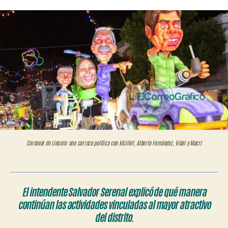
del
carnava
Carnaval de Lincoln: una carroza política con Kicillof, Alberto Fernández, Vidal y Macri
El intendente Salvador Serenal explicó de qué manera
continúan las actividades vinculadas al mayor atractivo
del distrito.