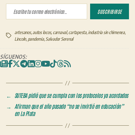
Escribe tu correo electrónico…
SUSCRIBIRSE
artesanos
,
autos locos
,
carnaval
,
cartapesta
,
industria sin chimenea
,
Etiquetas
Lincoln
,
pandemia
,
Salvador Serenal
SÍGUENOS:
←
SUTEBA pidió que se cumpla con los protocolos ya acordados
→
Afirman que el año pasado “no se invirtió en educación”
en La Plata