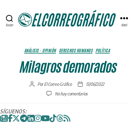
Buscar
Menú
ELCORREOGRÁFICO
Categorías
ANÁLISIS - OPINIÓN
DERECHOS HUMANOS
POLÍTICA
Milagros demorados
Por
El Correo Gráfico
13/06/2022
Autor
Fecha
de
de
en
No hay comentarios
la
la
Milagros
entrada
entrada
demorados
SÍGUENOS: