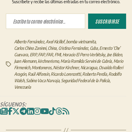
Suscríbete y recibe las últimas entradas en tu correo electrónico.
Escribe tu correo electrónico…
SUSCRIBIRSE
Alberto Fernández
,
Axel Kicillof
,
bomba vietnamita
,
Carlos Chino Zaninni
,
China
,
Cristina Fernández
,
Cuba
,
Ernesto ‘Che’
Guevara
,
ERP
,
FAP
,
FAR
,
FMI
,
Horacio El Perro Verbitsky
,
Joe Biden
,
Juan Alemann
,
kirchnerismo
,
María Romilda Servini de Cubría
,
Mario
Etiquetas
Firmenich
,
Montoneros
,
Néstor Kirchner
,
Nicaragua
,
Osvaldo Rolleri
Aragón
,
Raúl Alfonsín
,
Ricardo Lorenzetti
,
Roberto Perdía
,
Rodolfo
Walsh
,
Sabino Vaca Narvaja
,
Seguridad Federal de la Policía
,
Venezuela
SÍGUENOS: