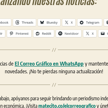
ralizando nuestras noticias:
ebook
Threads
Bluesky
X
Telegram
lr
Pinterest
Reddit
Nextdoor
X
icias de
El Correo Gráfico en WhatsApp
y mantente a
novedades. ¡No te pierdas ninguna actualización!
rabajo, apóyanos para seguir brindando un periodismo ind
ón económica. ¡Visita
matecito.co/elcorreografico
y únet