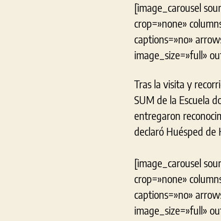
[image_carousel sour
crop=»none» columns
captions=»no» arrow
image_size=»full» o
Tras la visita y recor
SUM de la Escuela do
entregaron reconocim
declaró Huésped de H
[image_carousel sour
crop=»none» columns
captions=»no» arrow
image_size=»full» o