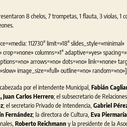
esentaron 8 chelos, 7 trompetas, 1 flauta, 3 violas, 1 co
eones.
ce=»media: 112730″ limit=»18″ slides_style=»minimal»
k» crop=»none» columns=»1″ adaptive=»yes» spacing=»
tions=»no» arrows=»no» dots=»no» link=»none» tar
»slow» image_size=»full» outline=»no» random=»no»]
cabezada por el intendente Municipal,
Fabián Caglia
 Juan Carlos Herrero
; el subsecretario de Relacione
ez
; el secretario Privado de Intendencia,
Gabriel Pére
ín Fernández
; la directora de Cultura,
Eva Piermaría
onales,
Roberto Reichmann
y la presidente de la Asoc