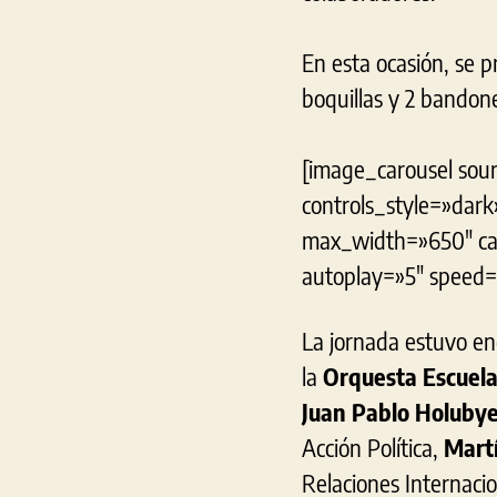
En esta ocasión, se pr
boquillas y 2 bandon
[image_carousel sour
controls_style=»dar
max_width=»650″ cap
autoplay=»5″ speed=
La jornada estuvo en
la
Orquesta Escuela,
Juan Pablo Holuby
Acción Política,
Mart
Relaciones Internaci