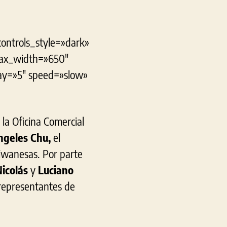
controls_style=»dark»
max_width=»650″
lay=»5″ speed=»slow»
la Oficina Comercial
geles Chu,
el
iwanesas. Por parte
icolás
y
Luciano
representantes de