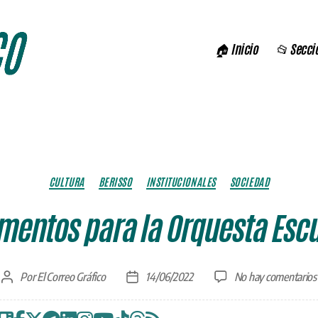
🏠 Inicio
📂 Secci
Categorías
CULTURA
BERISSO
INSTITUCIONALES
SOCIEDAD
mentos para la Orquesta Escu
Por
El Correo Gráfico
14/06/2022
No hay comentarios
Autor
Fecha
de
de
la
la