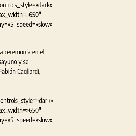
controls_style=»dark»
max_width=»650″
lay=»5″ speed=»slow»
una ceremonia en el
sayuno y se
abián Cagliardi,
controls_style=»dark»
max_width=»650″
lay=»5″ speed=»slow»