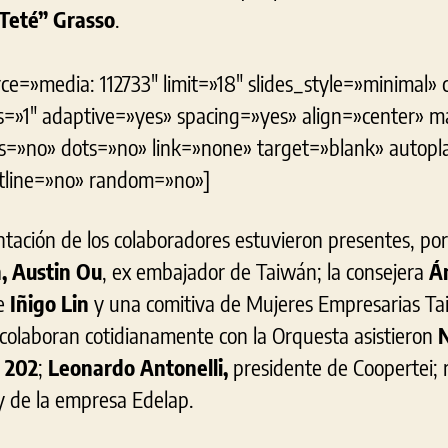
“Teté” Grasso
.
ce=»media: 112733″ limit=»18″ slides_style=»minimal» 
=»1″ adaptive=»yes» spacing=»yes» align=»center» 
s=»no» dots=»no» link=»none» target=»blank» autop
utline=»no» random=»no»]
tación de los colaboradores estuvieron presentes, por 
, Austin Ou
, ex embajador de Taiwán; la consejera
Án
e
Iñigo Lin
y una comitiva de Mujeres Empresarias Ta
colaboran cotidianamente con la Orquesta asistieron
N
 202
;
Leonardo Antonelli,
presidente de Coopertei; 
y de la empresa Edelap.