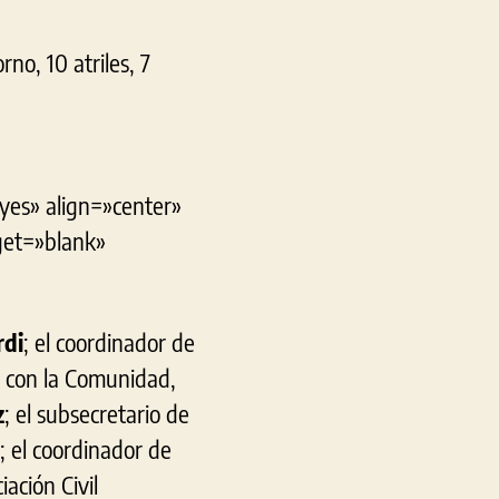
rno, 10 atriles, 7
yes» align=»center»
get=»blank»
rdi
; el coordinador de
s con la Comunidad,
z
; el subsecretario de
; el coordinador de
iación Civil