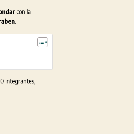
Bondar
con la
iraben
.
0 integrantes,