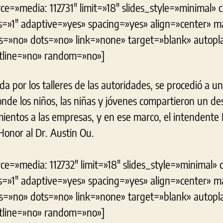
ce=»media: 112731″ limit=»18″ slides_style=»minimal» 
=»1″ adaptive=»yes» spacing=»yes» align=»center» 
s=»no» dots=»no» link=»none» target=»blank» autop
utline=»no» random=»no»]
rida por los talleres de las autoridades, se procedió a 
nde los niños, las niñas y jóvenes compartieron un de
ientos a las empresas, y en ese marco, el intendente F
onor al Dr. Austin Ou.
ce=»media: 112732″ limit=»18″ slides_style=»minimal» 
=»1″ adaptive=»yes» spacing=»yes» align=»center» 
s=»no» dots=»no» link=»none» target=»blank» autop
utline=»no» random=»no»]