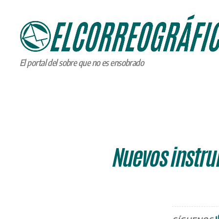
ELCORREOGRÁFICO
El portal del sobre que no es ensobrado
Nuevos instru