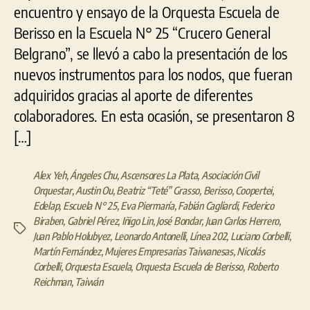
encuentro y ensayo de la Orquesta Escuela de
Berisso en la Escuela N° 25 “Crucero General
Belgrano”, se llevó a cabo la presentación de los
nuevos instrumentos para los nodos, que fueran
adquiridos gracias al aporte de diferentes
colaboradores. En esta ocasión, se presentaron 8
[…]
Alex Yeh
,
Ángeles Chu
,
Ascensores La Plata
,
Asociación Civil
Orquestar
,
Austin Ou
,
Beatriz “Teté” Grasso
,
Berisso
,
Coopertei
,
Edelap
,
Escuela N° 25
,
Eva Piermaría
,
Fabián Cagliardi
,
Federico
Biraben
,
Gabriel Pérez
,
Iñigo Lin
,
José Bondar
,
Juan Carlos Herrero
,
Etiquetas
Juan Pablo Holubyez
,
Leonardo Antonelli
,
Línea 202
,
Luciano Corbelli
,
Martín Fernández
,
Mujeres Empresarias Taiwanesas
,
Nicolás
Corbelli
,
Orquesta Escuela
,
Orquesta Escuela de Berisso
,
Roberto
Reichman
,
Taiwán