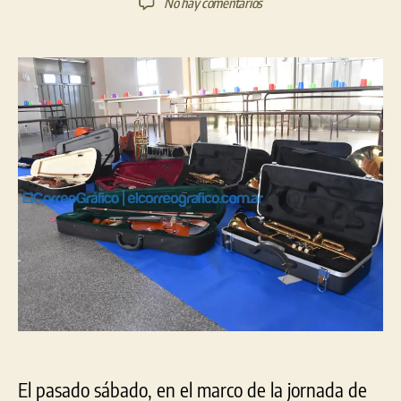
en
No hay comentarios
la
la
Nuevos
entrada
entrada
instrumentos
para
la
Orquesta
Escuela
de
Berisso
El pasado sábado, en el marco de la jornada de