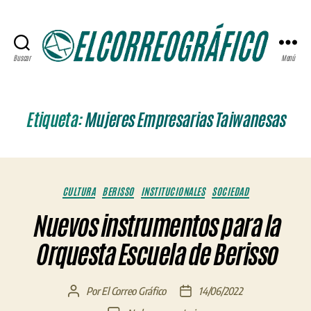
Buscar
Menú
ELCORREOGRÁFICO
Etiqueta:
Mujeres Empresarias Taiwanesas
Categorías
CULTURA
BERISSO
INSTITUCIONALES
SOCIEDAD
Nuevos instrumentos para la
Orquesta Escuela de Berisso
Por
El Correo Gráfico
14/06/2022
Autor
Fecha
de
de