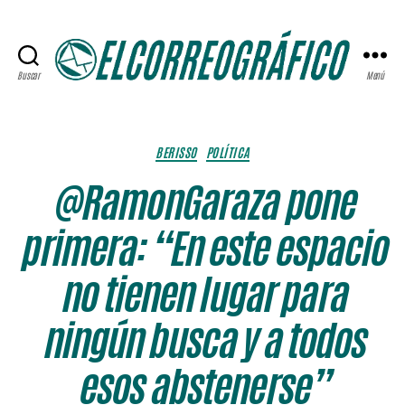
Buscar
Menú
ELCORREOGRÁFICO
Categorías
BERISSO
POLÍTICA
@RamonGaraza pone
primera: “En este espacio
no tienen lugar para
ningún busca y a todos
esos abstenerse”