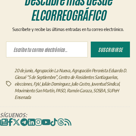
Descubre más desde
ELCORREOGRÁFICO
Suscríbete y recibe las últimas entradas en tu correo electrónico.
Escribe tu correo electrónico…
SUSCRIBIRSE
20 de junio
,
Agrupación La Nueva
,
Agrupación Peronista Eduardo D.
Giosué “5 de Septiembre”
,
Centro de Residentes Santiagueños
,
elecciones
,
FpV
,
Julián Dominguez
,
Julio Castro
,
Juventud Sindical
,
Etiquetas
Movimiento San Martín
,
PASO
,
Ramón Garaza
,
SOSBA
,
SUPeH
Ensenada
SÍGUENOS: