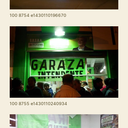
100 8754 e1430110196670
100 8755 e1430110240934