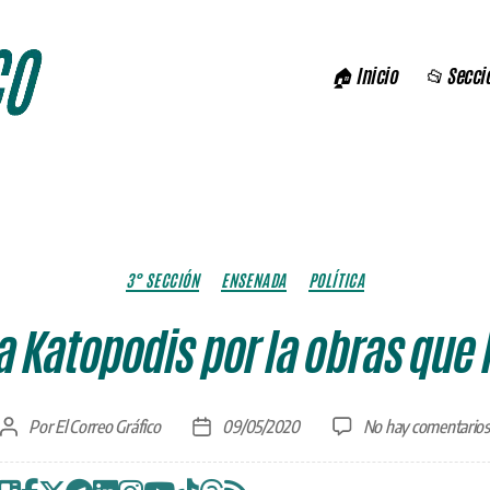
🏠 Inicio
📂 Secci
Categorías
3° SECCIÓN
ENSENADA
POLÍTICA
 Katopodis por la obras que 
Por
El Correo Gráfico
09/05/2020
No hay comentarios
Autor
Fecha
de
de
la
la