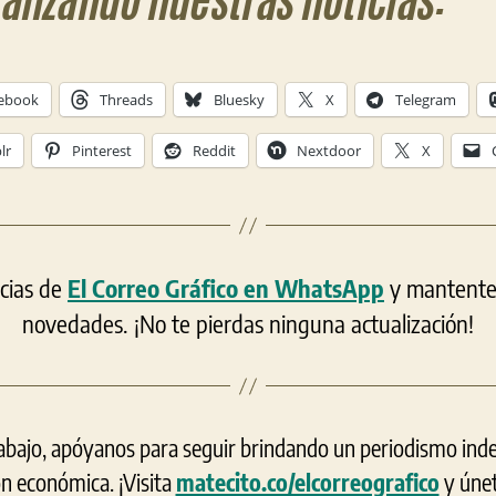
ralizando nuestras noticias:
ebook
Threads
Bluesky
X
Telegram
lr
Pinterest
Reddit
Nextdoor
X
icias de
El Correo Gráfico en WhatsApp
y mantente a
novedades. ¡No te pierdas ninguna actualización!
rabajo, apóyanos para seguir brindando un periodismo ind
ón económica. ¡Visita
matecito.co/elcorreografico
y únet