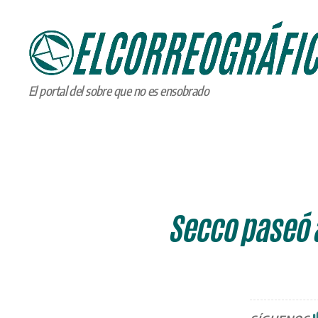
ELCORREOGRÁFICO
El portal del sobre que no es ensobrado
Secco paseó a