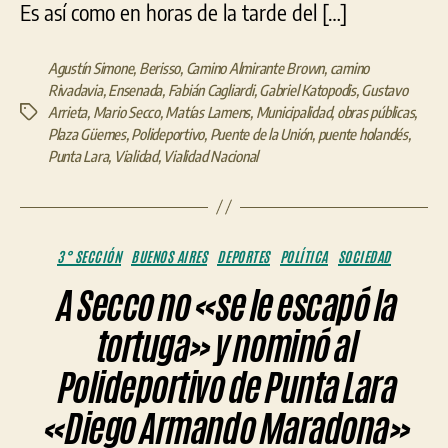
Es así como en horas de la tarde del […]
Agustín Simone
,
Berisso
,
Camino Almirante Brown
,
camino
Rivadavia
,
Ensenada
,
Fabián Cagliardi
,
Gabriel Katopodis
,
Gustavo
Arrieta
,
Mario Secco
,
Matías Lamens
,
Municipalidad
,
obras públicas
,
Etiquetas
Plaza Güemes
,
Polideportivo
,
Puente de la Unión
,
puente holandés
,
Punta Lara
,
Vialidad
,
Vialidad Nacional
Categorías
3° SECCIÓN
BUENOS AIRES
DEPORTES
POLÍTICA
SOCIEDAD
A Secco no «se le escapó la
tortuga» y nominó al
Polideportivo de Punta Lara
«Diego Armando Maradona»