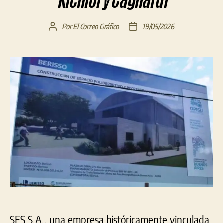
Kicillof y Cagliardi
Por
El Correo Gráfico
19/05/2026
Autor
Fecha
de
de
la
la
entrada
entrada
SES S.A., una empresa históricamente vinculada