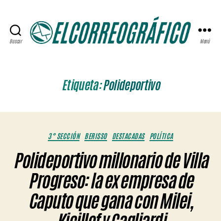
Buscar
Menú
ELCORREOGRÁFICO
Etiqueta:
Polideportivo
Categorías
3° SECCIÓN
BERISSO
DESTACADAS
POLÍTICA
Polideportivo millonario de Villa
Progreso: la ex empresa de
Caputo que gana con Milei,