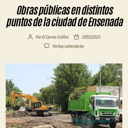
Obras públicas en distintos
puntos de la ciudad de Ensenada
Por
El Correo Gráfico
07/02/2020
Autor
Fecha
de
de
en
No hay comentarios
la
la
Obras
entrada
entrada
públicas
en
distintos
puntos
de
la
ciudad
de
Ensenada