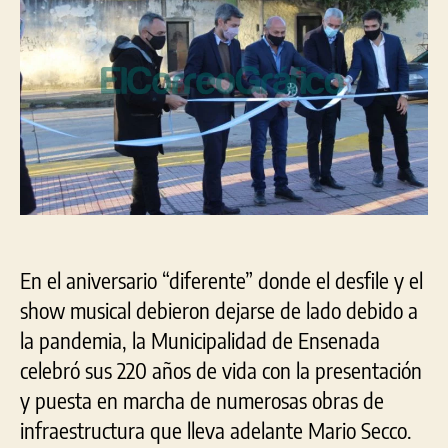
obr
que
llev
ade
en
Ens
En el aniversario “diferente” donde el desfile y el
show musical debieron dejarse de lado debido a
la pandemia, la Municipalidad de Ensenada
celebró sus 220 años de vida con la presentación
y puesta en marcha de numerosas obras de
infraestructura que lleva adelante Mario Secco.