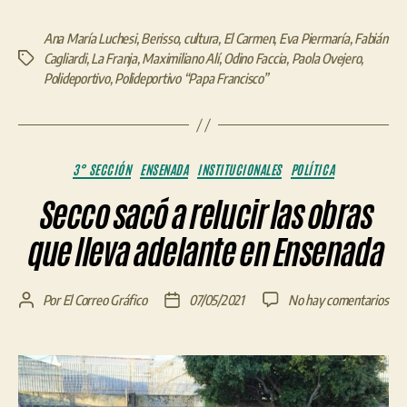
Ana María Luchesi
,
Berisso
,
cultura
,
El Carmen
,
Eva Piermaría
,
Fabián
Cagliardi
,
La Franja
,
Maximiliano Alí
,
Odino Faccia
,
Paola Ovejero
,
Etiquetas
Polideportivo
,
Polideportivo “Papa Francisco”
Categorías
3° SECCIÓN
ENSENADA
INSTITUCIONALES
POLÍTICA
Secco sacó a relucir las obras
que lleva adelante en Ensenada
en
Por
El Correo Gráfico
07/05/2021
No hay comentarios
Autor
Fecha
Sec
de
de
sac
la
la
a
entrada
entrada
relu
las