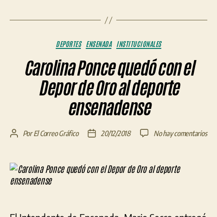
Categorías
DEPORTES
ENSENADA
INSTITUCIONALES
Carolina Ponce quedó con el
Depor de Oro al deporte
ensenadense
en
Por
El Correo Gráfico
20/12/2018
No hay comentarios
Autor
Fecha
Car
de
de
Pon
la
la
que
entrada
entrada
con
el
Dep
de