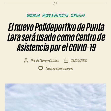
Categorías
ENSENADA
SALUD & BIENESTAR
SERVICIOS
El nuevo Polideportivo de Punta
Lara será usado como Centro de
Asistencia por el COVID-19
Por
El Correo Gráfico
29/04/2020
Autor
Fecha
de
de
en
No hay comentarios
la
la
El
entrada
entrada
nuevo
Polideportivo
de
Punta
Lara
será