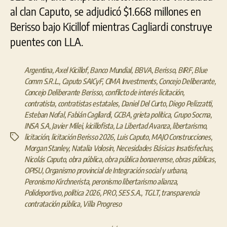
al clan Caputo, se adjudicó $1.668 millones en
Berisso bajo Kicillof mientras Cagliardi construye
puentes con LLA.
Argentina
,
Axel Kicillof
,
Banco Mundial
,
BBVA
,
Berisso
,
BIRF
,
Blue
Comm S.R.L.
,
Caputo SAICyF
,
CIMA Investments
,
Concejo Deliberante
,
Concejo Deliberante Berisso
,
conflicto de interés licitación
,
contratista
,
contratistas estatales
,
Daniel Del Curto
,
Diego Pelizzatti
,
Esteban Nofal
,
Fabián Cagliardi
,
GCBA
,
grieta política
,
Grupo Socma
,
INSA S.A
,
Javier Milei
,
kicillofista
,
La Libertad Avanza
,
libertarismo
,
licitación
,
licitación Berisso 2026
,
Luis Caputo
,
MAJO Construcciones
,
Etiquetas
Morgan Stanley
,
Natalia Volosin
,
Necesidades Básicas Insatisfechas
,
Nicolás Caputo
,
obra pública
,
obra pública bonaerense
,
obras públicas
,
OPISU
,
Organismo provincial de Integración social y urbana
,
Peronismo Kirchnerista
,
peronismo libertarismo alianza
,
Polideportivo
,
política 2026
,
PRO
,
SES S.A.
,
TGLT
,
transparencia
contratación pública
,
Villa Progreso