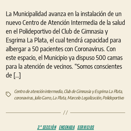
con
La Municipalidad avanza en la instalación de un
500
camas
nuevo Centro de Atención Intermedia de la salud
de
en el Polideportivo del Club de Gimnasia y
emergencia
Esgrima La Plata, el cual tendrá capacidad para
albergar a 50 pacientes con Coronavirus. Con
este espacio, el Municipio ya dispuso 500 camas
para la atención de vecinos. “Somos conscientes
de […]
Centro de atención intermedia
,
Club de Gimnasia y Esgrima La Plata
,
Etiquetas
coronavirus
,
Julio Garro
,
La Plata
,
Marcelo Legalización
,
Polideportivo
Categorías
3° SECCIÓN
ENSENADA
SERVICIOS