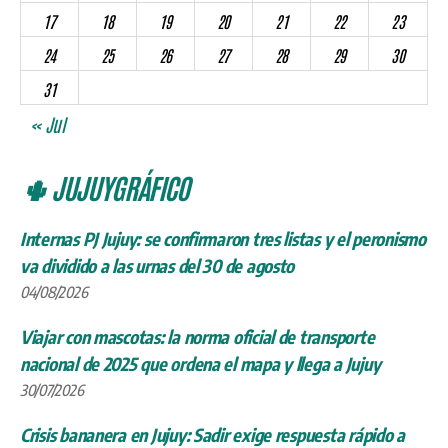
17
18
19
20
21
22
23
24
25
26
27
28
29
30
31
« Jul
🌵 JUJUYGRÁFICO
Internas PJ Jujuy: se confirmaron tres listas y el peronismo
va dividido a las urnas del 30 de agosto
04/08/2026
Viajar con mascotas: la norma oficial de transporte
nacional de 2025 que ordena el mapa y llega a Jujuy
30/07/2026
Crisis bananera en Jujuy: Sadir exige respuesta rápido a