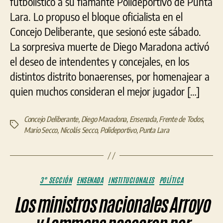
futbolístico a su flamante Polideportivo de Punta
Lara. Lo propuso el bloque oficialista en el
Concejo Deliberante, que sesionó este sábado.
La sorpresiva muerte de Diego Maradona activó
el deseo de intendentes y concejales, en los
distintos distrito bonaerenses, por homenajear a
quien muchos consideran el mejor jugador […]
Concejo Deliberante
,
Diego Maradona
,
Ensenada
,
Frente de Todos
,
Etiquetas
Mario Secco
,
Nicolás Secco
,
Polideportivo
,
Punta Lara
Categorías
3° SECCIÓN
ENSENADA
INSTITUCIONALES
POLÍTICA
Los ministros nacionales Arroyo