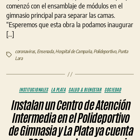
comenzó con el ensamblaje de módulos en el
gimnasio principal para separar las camas.
“Esperemos que esta obra la podamos inaugurar
[…]
coronavirus
,
Ensenada
,
Hospital de Campaña
,
Polideportivo
,
Punta
Etiquetas
Lara
Categorías
INSTITUCIONALES
LA PLATA
SALUD & BIENESTAR
SOCIEDAD
Instalan un Centro de Atención
Intermedia en el Polideportivo
de Gimnasia y La Plata ya cuenta