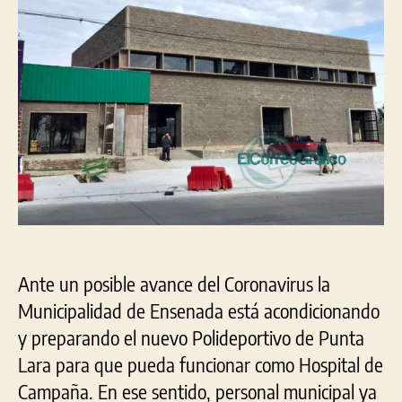
usado
como
Centro
de
Asistencia
por
el
COVID-
19
Ante un posible avance del Coronavirus la
Municipalidad de Ensenada está acondicionando
y preparando el nuevo Polideportivo de Punta
Lara para que pueda funcionar como Hospital de
Campaña. En ese sentido, personal municipal ya