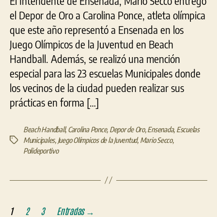
El Intendente de Ensenada, Mario Secco entregó
Oro
al
el Depor de Oro a Carolina Ponce, atleta olímpica
dep
que este año representó a Ensenada en los
ens
Juego Olímpicos de la Juventud en Beach
Handball. Además, se realizó una mención
especial para las 23 escuelas Municipales donde
los vecinos de la ciudad pueden realizar sus
prácticas en forma […]
Beach Handball
,
Carolina Ponce
,
Depor de Oro
,
Ensenada
,
Escuelas
Municipales
,
Juego Olímpicos de la Juventud
,
Mario Secco
,
Etiquetas
Polideportivo
Paginación
1
2
3
Entradas
→