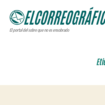
ELCORREOGRÁFICO
El portal del sobre que no es ensobrado
Eti