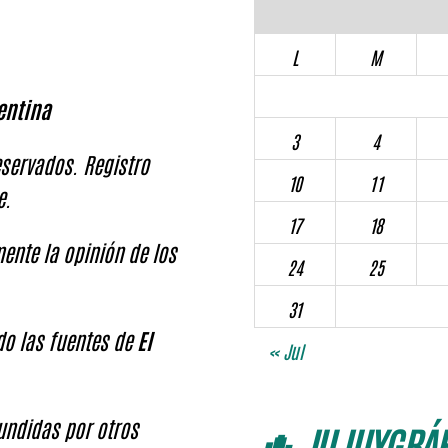
L
M
entina
3
4
servados. Registro
10
11
e.
17
18
ente la opinión de los
24
25
31
ndo las fuentes de
El
« Jul
fundidas por otros
🌵 JUJUYGRÁF