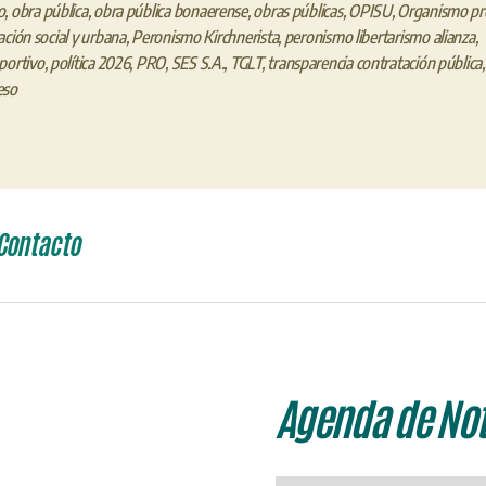
o
,
obra pública
,
obra pública bonaerense
,
obras públicas
,
OPISU
,
Organismo pro
ación social y urbana
,
Peronismo Kirchnerista
,
peronismo libertarismo alianza
,
portivo
,
política 2026
,
PRO
,
SES S.A.
,
TGLT
,
transparencia contratación pública
eso
Contacto
Agenda de Not