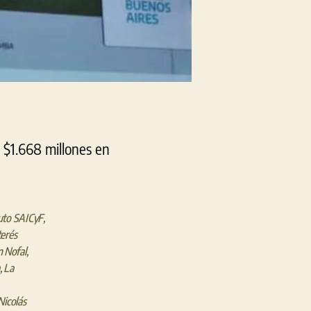
 $1.668 millones en
uto SAICyF
,
terés
n Nofal
,
,
La
Nicolás