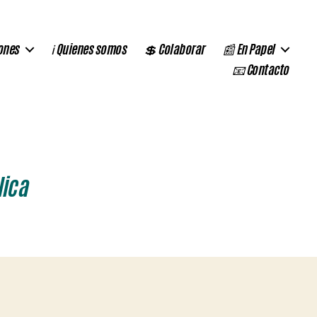
ones
ℹ️ Quienes somos
💲 Colaborar
📰 En Papel
📧 Contacto
lica