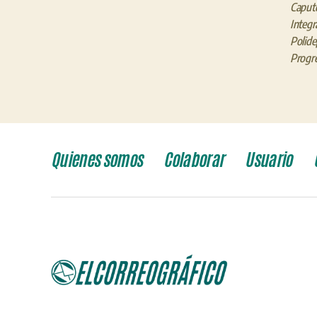
Caput
Integr
Polide
Progr
Quienes somos
Colaborar
Usuario