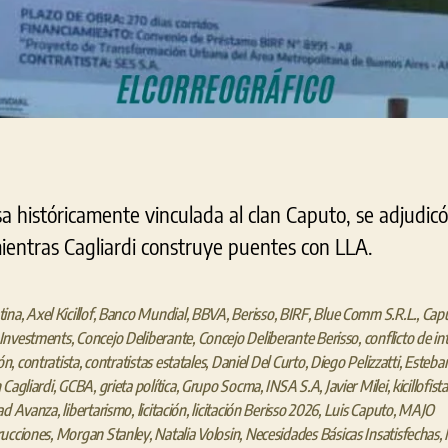
a históricamente vinculada al clan Caputo, se adjudicó
 mientras Cagliardi construye puentes con LLA.
tina
,
Axel Kicillof
,
Banco Mundial
,
BBVA
,
Berisso
,
BIRF
,
Blue Comm S.R.L.
,
Cap
Investments
,
Concejo Deliberante
,
Concejo Deliberante Berisso
,
conflicto de in
ión
,
contratista
,
contratistas estatales
,
Daniel Del Curto
,
Diego Pelizzatti
,
Esteba
 Cagliardi
,
GCBA
,
grieta política
,
Grupo Socma
,
INSA S.A
,
Javier Milei
,
kicillofista
ad Avanza
,
libertarismo
,
licitación
,
licitación Berisso 2026
,
Luis Caputo
,
MAJO
ucciones
,
Morgan Stanley
,
Natalia Volosin
,
Necesidades Básicas Insatisfechas
,