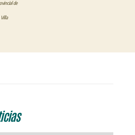
vincial de
,
Villa
icias