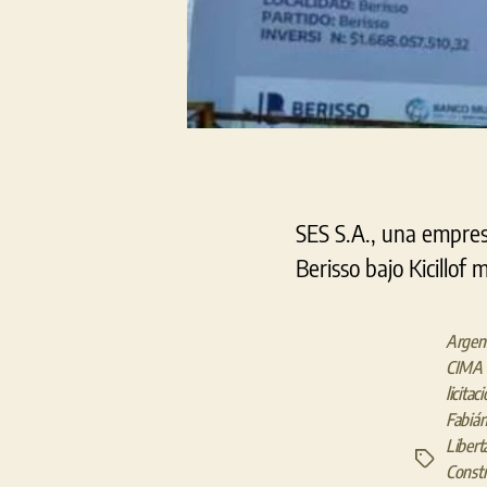
SES S.A., una empres
Berisso bajo Kicillof
Argen
CIMA 
licitac
Fabián
Libert
Etiquetas
Constr