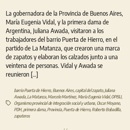
La gobernadora de la Provincia de Buenos Aires,
María Eugenia Vidal, y la primera dama de
Argentina, Juliana Awada, visitaron a los
trabajadores del barrio Puerta de Hierro, en el
partido de La Matanza, que crearon una marca
de zapatos y elaboran los calzados junto a una
veintena de personas. Vidal y Awada se
reunieron […]
barrio Puerta de Hierro
,
Buenos Aires
,
capital del zapato
,
Juliana
Awada
,
La Matanza
,
Marcelo Martínez
,
María Eugenia Vidal
,
OPISU
,
Organismo provincial de Integración social y urbana
,
Oscar Moyano
,
Etiquetas
PDH
,
primera dama
,
Provincia
,
Puerta de Hierro
,
Roberto Bobadilla
,
zapateros