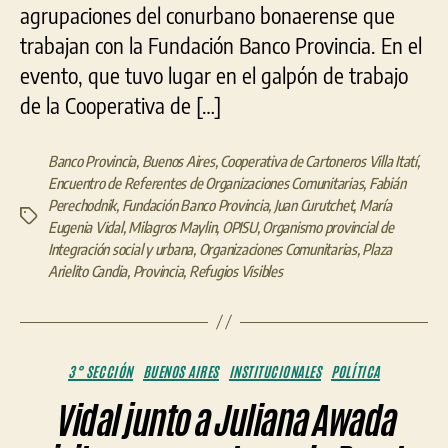
agrupaciones del conurbano bonaerense que
trabajan con la Fundación Banco Provincia. En el
evento, que tuvo lugar en el galpón de trabajo
de la Cooperativa de […]
Banco Provincia
,
Buenos Aires
,
Cooperativa de Cartoneros Villa Itatí
,
Encuentro de Referentes de Organizaciones Comunitarias
,
Fabián
Perechodnik
,
Fundación Banco Provincia
,
Juan Curutchet
,
María
Etiquetas
Eugenia Vidal
,
Milagros Maylin
,
OPISU
,
Organismo provincial de
Integración social y urbana
,
Organizaciones Comunitarias
,
Plaza
Arielito Candia
,
Provincia
,
Refugios Visibles
Categorías
3° SECCIÓN
BUENOS AIRES
INSTITUCIONALES
POLÍTICA
Vidal junto a Juliana Awada