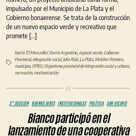
impulsado por el Municipio de La Plata y el
Gobierno bonaerense. Se trata de la construcción
de un nuevo espacio verde y recreativo que
promete […]
barrio ‘El Mercadito’
,
Barrio Argentino
,
espacio verde
,
Gobierno
Provincial
,
integración social
,
Julio Alak
,
La Plata
,
Melchor Romero
,
Etiquetas
municipio
,
OPISU
,
Organismo provincial de Integración social y urbana
,
recreación
,
reurbanización
Categorías
3° SECCIÓN
BUENOS AIRES
INSTITUCIONALES
POLÍTICA
SAN VICENTE
Bianco participó en el
lanzamiento de una cooperativa