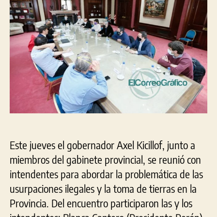
con
intendentes
para
abordar
las
usurpaciones
ilegales
de
terrenos
Este jueves el gobernador Axel Kicillof, junto a
miembros del gabinete provincial, se reunió con
intendentes para abordar la problemática de las
usurpaciones ilegales y la toma de tierras en la
Provincia. Del encuentro participaron las y los