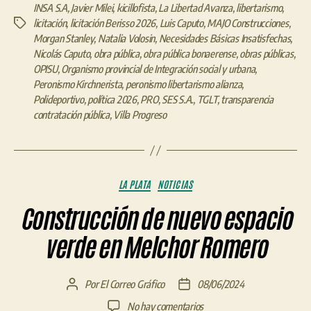
INSA S.A
,
Javier Milei
,
kicillofista
,
La Libertad Avanza
,
libertarismo
,
licitación
,
licitación Berisso 2026
,
Luis Caputo
,
MAJO Construcciones
,
Etiquetas
Morgan Stanley
,
Natalia Volosin
,
Necesidades Básicas Insatisfechas
,
Nicolás Caputo
,
obra pública
,
obra pública bonaerense
,
obras públicas
,
OPISU
,
Organismo provincial de Integración social y urbana
,
Peronismo Kirchnerista
,
peronismo libertarismo alianza
,
Polideportivo
,
política 2026
,
PRO
,
SES S.A.
,
TGLT
,
transparencia
contratación pública
,
Villa Progreso
Categorías
LA PLATA
NOTICIAS
Construcción de nuevo espacio
verde en Melchor Romero
Por
El Correo Gráfico
08/06/2024
Autor
Fecha
de
de
en
No hay comentarios