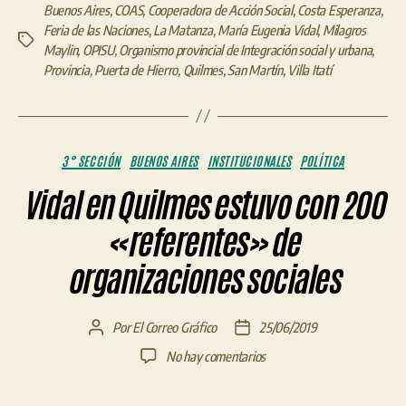
Buenos Aires
,
COAS
,
Cooperadora de Acción Social
,
Costa Esperanza
,
Feria de las Naciones
,
La Matanza
,
María Eugenia Vidal
,
Milagros
Etiquetas
Maylin
,
OPISU
,
Organismo provincial de Integración social y urbana
,
Provincia
,
Puerta de Hierro
,
Quilmes
,
San Martín
,
Villa Itatí
Categorías
3° SECCIÓN
BUENOS AIRES
INSTITUCIONALES
POLÍTICA
Vidal en Quilmes estuvo con 200
«referentes» de
organizaciones sociales
Por
El Correo Gráfico
25/06/2019
Autor
Fecha
de
de
en
No hay comentarios
la
la
Vidal
entrada
entrada
en