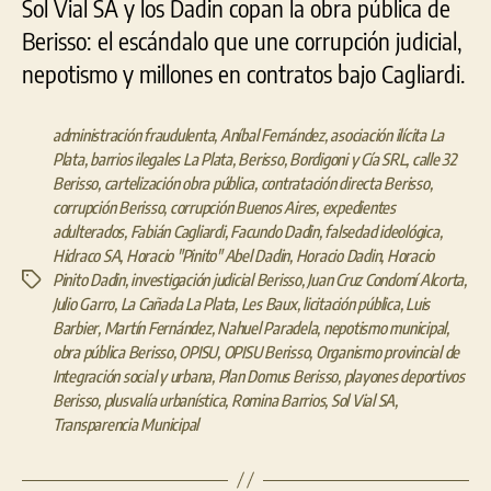
Sol Vial SA y los Dadin copan la obra pública de
Berisso: el escándalo que une corrupción judicial,
nepotismo y millones en contratos bajo Cagliardi.
administración fraudulenta
,
Aníbal Fernández
,
asociación ilícita La
Plata
,
barrios ilegales La Plata
,
Berisso
,
Bordigoni y Cía SRL
,
calle 32
Berisso
,
cartelización obra pública
,
contratación directa Berisso
,
corrupción Berisso
,
corrupción Buenos Aires
,
expedientes
adulterados
,
Fabián Cagliardi
,
Facundo Dadin
,
falsedad ideológica
,
Hidraco SA
,
Horacio "Pinito" Abel Dadin
,
Horacio Dadin
,
Horacio
Pinito Dadin
,
investigación judicial Berisso
,
Juan Cruz Condomí Alcorta
,
Etiquetas
Julio Garro
,
La Cañada La Plata
,
Les Baux
,
licitación pública
,
Luis
Barbier
,
Martín Fernández
,
Nahuel Paradela
,
nepotismo municipal
,
obra pública Berisso
,
OPISU
,
OPISU Berisso
,
Organismo provincial de
Integración social y urbana
,
Plan Domus Berisso
,
playones deportivos
Berisso
,
plusvalía urbanística
,
Romina Barrios
,
Sol Vial SA
,
Transparencia Municipal