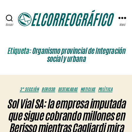
Buscar
Menú
ELCORREOGRÁFICO
Etiqueta:
Organismo provincial de Integración
social y urbana
Categorías
3° SECCIÓN
BERISSO
DESTACADAS
NOTICIAS
POLÍTICA
Sol Vial SA: la empresa imputada
que sigue cobrando millones en
Berisso mientras Cagliardi mira