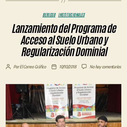
Categorías
BERISSO
INSTITUCIONALES
Lanzamiento del Programa de
Acceso al Suelo Urbano y
Regularización Dominial
en
Por
El Correo Gráfico
10/10/2018
No hay comentarios
Autor
Fecha
Lan
de
de
del
la
la
Pro
entrada
entrada
de
Acc
al
Sue
Urb
y