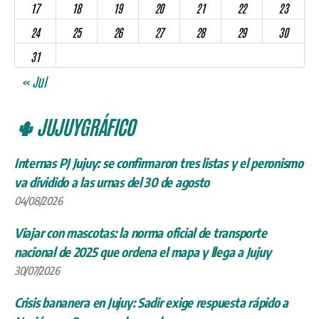
17
18
19
20
21
22
23
24
25
26
27
28
29
30
31
« Jul
🌵 JUJUYGRÁFICO
Internas PJ Jujuy: se confirmaron tres listas y el peronismo
va dividido a las urnas del 30 de agosto
04/08/2026
Viajar con mascotas: la norma oficial de transporte
nacional de 2025 que ordena el mapa y llega a Jujuy
30/07/2026
Crisis bananera en Jujuy: Sadir exige respuesta rápido a