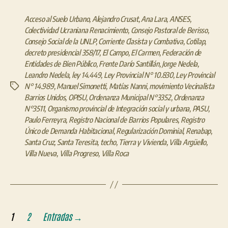
Acceso al Suelo Urbano
,
Alejandro Crusat
,
Ana Lara
,
ANSES
,
Colectividad Ucraniana Renacimiento
,
Consejo Pastoral de Berisso
,
Consejo Social de la UNLP
,
Corriente Clasista y Combativa
,
Cotilap
,
decreto presidencial 358/17
,
El Campo
,
El Carmen
,
Federación de
Entidades de Bien Público
,
Frente Darío Santillán
,
Jorge Nedela
,
Leandro Nedela
,
ley 14.449
,
Ley Provincial N° 10.830
,
Ley Provincial
N° 14.989
,
Manuel Simonetti
,
Matías Nanni
,
movimiento Vecinalista
Etiquetas
Barrios Unidos
,
OPISU
,
Ordenanza Municipal N°3352
,
Ordenanza
N°3511
,
Organismo provincial de Integración social y urbana
,
PASU
,
Paulo Ferreyra
,
Registro Nacional de Barrios Populares
,
Registro
Único de Demanda Habitacional
,
Regularización Dominial
,
Renabap
,
Santa Cruz
,
Santa Teresita
,
techo
,
Tierra y Vivienda
,
Villa Argüello
,
Villa Nueva
,
Villa Progreso
,
Villa Roca
Paginación
1
2
Entradas
→