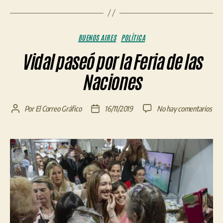
Categorías
BUENOS AIRES
POLÍTICA
Vidal paseó por la Feria de las
Naciones
en
Por
El Correo Gráfico
16/11/2019
No hay comentarios
Autor
Fecha
Vida
de
de
pas
la
la
por
entrada
entrada
la
Feri
de
las
Nac