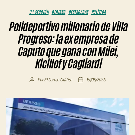
Categorías
3° SECCIÓN
BERISSO
DESTACADAS
POLÍTICA
Polideportivo millonario de Villa
Progreso: la ex empresa de
Caputo que gana con Milei,
Kicillof y Cagliardi
Por
El Correo Gráfico
19/05/2026
Autor
Fecha
de
de
la
la
entrada
entrada