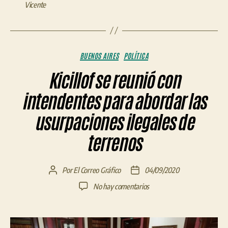
Vicente
Categorías
BUENOS AIRES
POLÍTICA
Kicillof se reunió con
intendentes para abordar las
usurpaciones ilegales de
terrenos
Por
El Correo Gráfico
04/09/2020
Autor
Fecha
de
de
en
No hay comentarios
la
la
Kicillof
entrada
entrada
se
reunió