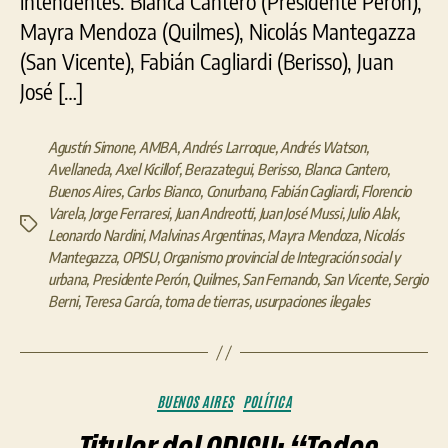
intendentes: Blanca Cantero (Presidente Perón),
Mayra Mendoza (Quilmes), Nicolás Mantegazza
(San Vicente), Fabián Cagliardi (Berisso), Juan
José […]
Agustín Simone
,
AMBA
,
Andrés Larroque
,
Andrés Watson
,
Avellaneda
,
Axel Kicillof
,
Berazategui
,
Berisso
,
Blanca Cantero
,
Buenos Aires
,
Carlos Bianco
,
Conurbano
,
Fabián Cagliardi
,
Florencio
Varela
,
Jorge Ferraresi
,
Juan Andreotti
,
Juan José Mussi
,
Julio Alak
,
Etiquetas
Leonardo Nardini
,
Malvinas Argentinas
,
Mayra Mendoza
,
Nicolás
Mantegazza
,
OPISU
,
Organismo provincial de Integración social y
urbana
,
Presidente Perón
,
Quilmes
,
San Fernando
,
San Vicente
,
Sergio
Berni
,
Teresa García
,
toma de tierras
,
usurpaciones ilegales
Categorías
BUENOS AIRES
POLÍTICA