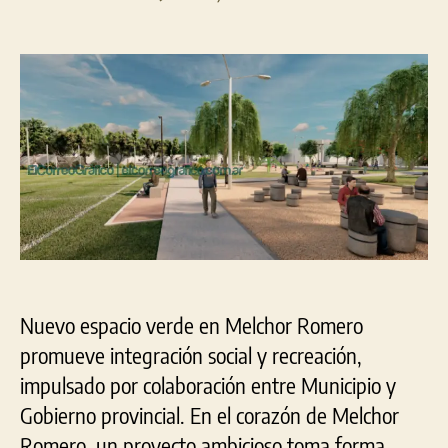
la
la
Construcción
entrada
entrada
de
nuevo
espacio
verde
en
Melchor
Romero
Nuevo espacio verde en Melchor Romero
promueve integración social y recreación,
impulsado por colaboración entre Municipio y
Gobierno provincial. En el corazón de Melchor
Romero, un proyecto ambicioso toma forma,