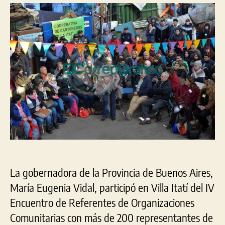
Quilmes
estuvo
con
200
«referentes»
de
organizaciones
sociales
La gobernadora de la Provincia de Buenos Aires,
María Eugenia Vidal, participó en Villa Itatí del IV
Encuentro de Referentes de Organizaciones
Comunitarias con más de 200 representantes de