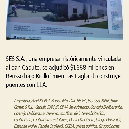
SES S.A., una empresa históricamente vinculada
al clan Caputo, se adjudicó $1.668 millones en
Berisso bajo Kicillof mientras Cagliardi construye
puentes con LLA.
Argentina
,
Axel Kicillof
,
Banco Mundial
,
BBVA
,
Berisso
,
BIRF
,
Blue
Comm S.R.L.
,
Caputo SAICyF
,
CIMA Investments
,
Concejo Deliberante
,
Concejo Deliberante Berisso
,
conflicto de interés licitación
,
contratista
,
contratistas estatales
,
Daniel Del Curto
,
Diego Pelizzatti
,
Esteban Nofal
,
Fabián Cagliardi
,
GCBA
,
grieta política
,
Grupo Socma
,