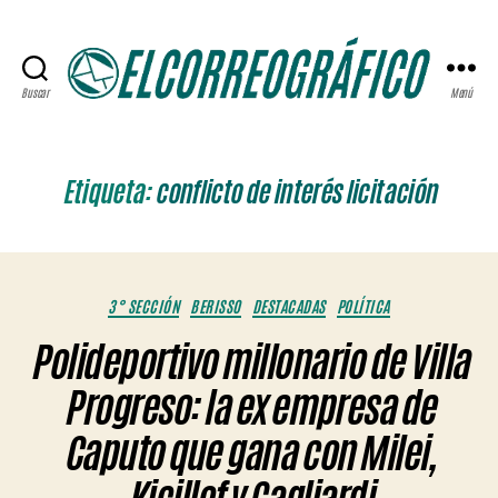
Buscar
Menú
ELCORREOGRÁFICO
Etiqueta:
conflicto de interés licitación
Categorías
3° SECCIÓN
BERISSO
DESTACADAS
POLÍTICA
Polideportivo millonario de Villa
Progreso: la ex empresa de
Caputo que gana con Milei,