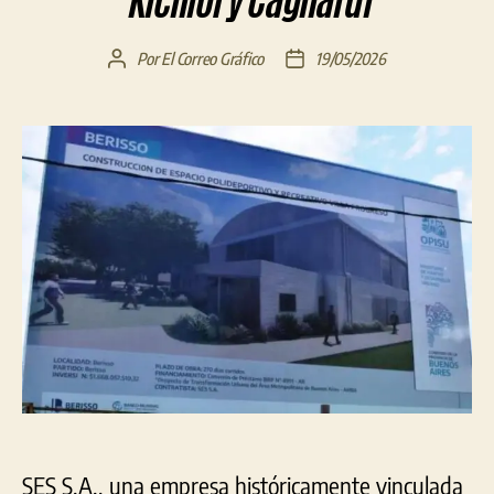
Kicillof y Cagliardi
Por
El Correo Gráfico
19/05/2026
Autor
Fecha
de
de
la
la
entrada
entrada
SES S.A., una empresa históricamente vinculada