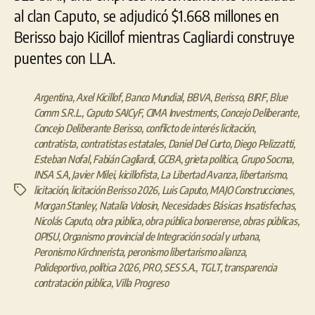
al clan Caputo, se adjudicó $1.668 millones en
Berisso bajo Kicillof mientras Cagliardi construye
puentes con LLA.
Argentina
,
Axel Kicillof
,
Banco Mundial
,
BBVA
,
Berisso
,
BIRF
,
Blue
Comm S.R.L.
,
Caputo SAICyF
,
CIMA Investments
,
Concejo Deliberante
,
Concejo Deliberante Berisso
,
conflicto de interés licitación
,
contratista
,
contratistas estatales
,
Daniel Del Curto
,
Diego Pelizzatti
,
Esteban Nofal
,
Fabián Cagliardi
,
GCBA
,
grieta política
,
Grupo Socma
,
INSA S.A
,
Javier Milei
,
kicillofista
,
La Libertad Avanza
,
libertarismo
,
licitación
,
licitación Berisso 2026
,
Luis Caputo
,
MAJO Construcciones
,
Etiquetas
Morgan Stanley
,
Natalia Volosin
,
Necesidades Básicas Insatisfechas
,
Nicolás Caputo
,
obra pública
,
obra pública bonaerense
,
obras públicas
,
OPISU
,
Organismo provincial de Integración social y urbana
,
Peronismo Kirchnerista
,
peronismo libertarismo alianza
,
Polideportivo
,
política 2026
,
PRO
,
SES S.A.
,
TGLT
,
transparencia
contratación pública
,
Villa Progreso