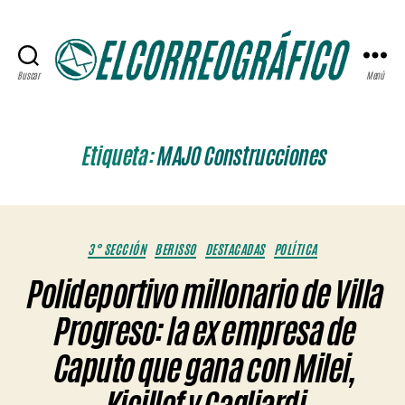
Buscar
Menú
ELCORREOGRÁFICO
Etiqueta:
MAJO Construcciones
Categorías
3° SECCIÓN
BERISSO
DESTACADAS
POLÍTICA
Polideportivo millonario de Villa
Progreso: la ex empresa de
Caputo que gana con Milei,