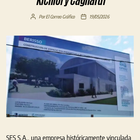
Kicillof y Cagliardi
Por
El Correo Gráfico
19/05/2026
Autor
Fecha
de
de
la
la
entrada
entrada
SES S.A., una empresa históricamente vinculada