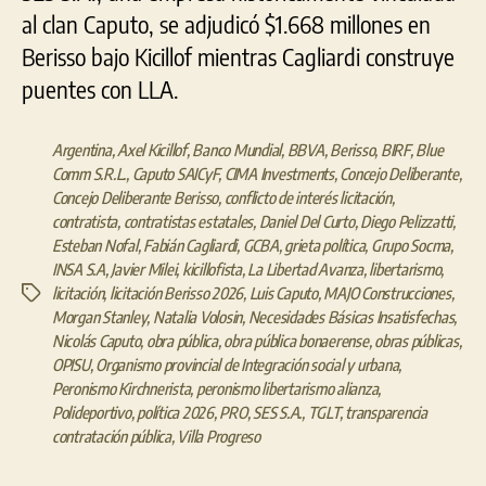
al clan Caputo, se adjudicó $1.668 millones en
Berisso bajo Kicillof mientras Cagliardi construye
puentes con LLA.
Argentina
,
Axel Kicillof
,
Banco Mundial
,
BBVA
,
Berisso
,
BIRF
,
Blue
Comm S.R.L.
,
Caputo SAICyF
,
CIMA Investments
,
Concejo Deliberante
,
Concejo Deliberante Berisso
,
conflicto de interés licitación
,
contratista
,
contratistas estatales
,
Daniel Del Curto
,
Diego Pelizzatti
,
Esteban Nofal
,
Fabián Cagliardi
,
GCBA
,
grieta política
,
Grupo Socma
,
INSA S.A
,
Javier Milei
,
kicillofista
,
La Libertad Avanza
,
libertarismo
,
licitación
,
licitación Berisso 2026
,
Luis Caputo
,
MAJO Construcciones
,
Etiquetas
Morgan Stanley
,
Natalia Volosin
,
Necesidades Básicas Insatisfechas
,
Nicolás Caputo
,
obra pública
,
obra pública bonaerense
,
obras públicas
,
OPISU
,
Organismo provincial de Integración social y urbana
,
Peronismo Kirchnerista
,
peronismo libertarismo alianza
,
Polideportivo
,
política 2026
,
PRO
,
SES S.A.
,
TGLT
,
transparencia
contratación pública
,
Villa Progreso