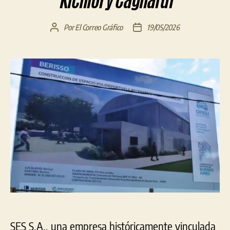
Kicillof y Cagliardi
Por
El Correo Gráfico
19/05/2026
Autor
Fecha
de
de
la
la
entrada
entrada
SES S.A., una empresa históricamente vinculada