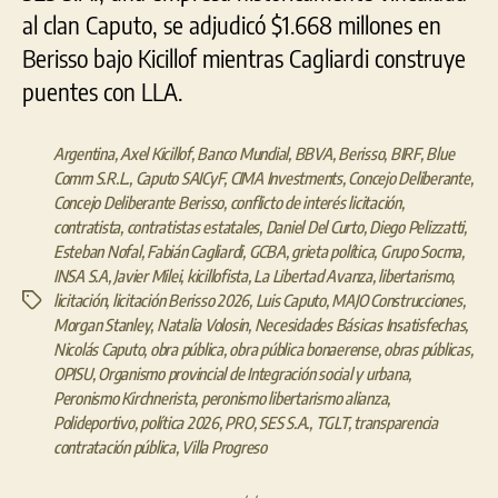
al clan Caputo, se adjudicó $1.668 millones en
Berisso bajo Kicillof mientras Cagliardi construye
puentes con LLA.
Argentina
,
Axel Kicillof
,
Banco Mundial
,
BBVA
,
Berisso
,
BIRF
,
Blue
Comm S.R.L.
,
Caputo SAICyF
,
CIMA Investments
,
Concejo Deliberante
,
Concejo Deliberante Berisso
,
conflicto de interés licitación
,
contratista
,
contratistas estatales
,
Daniel Del Curto
,
Diego Pelizzatti
,
Esteban Nofal
,
Fabián Cagliardi
,
GCBA
,
grieta política
,
Grupo Socma
,
INSA S.A
,
Javier Milei
,
kicillofista
,
La Libertad Avanza
,
libertarismo
,
licitación
,
licitación Berisso 2026
,
Luis Caputo
,
MAJO Construcciones
,
Etiquetas
Morgan Stanley
,
Natalia Volosin
,
Necesidades Básicas Insatisfechas
,
Nicolás Caputo
,
obra pública
,
obra pública bonaerense
,
obras públicas
,
OPISU
,
Organismo provincial de Integración social y urbana
,
Peronismo Kirchnerista
,
peronismo libertarismo alianza
,
Polideportivo
,
política 2026
,
PRO
,
SES S.A.
,
TGLT
,
transparencia
contratación pública
,
Villa Progreso