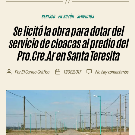
Categorías
BERISSO
EN BUZÓN
SERVICIOS
Se licitó la obra para dotar del
servicio de cloacas al predio del
Pro.Cre.Ar en Santa Teresita
en
Por
El Correo Gráfico
11/08/2017
No hay comentarios
Autor
Fecha
Se
de
de
licit
la
la
la
entrada
entrada
obr
par
dot
del
serv
de