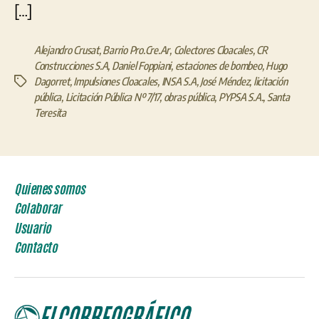
[…]
Alejandro Crusat
,
Barrio Pro.Cre.Ar
,
Colectores Cloacales
,
CR
Construcciones S.A
,
Daniel Foppiani
,
estaciones de bombeo
,
Hugo
Dagorret
,
Impulsiones Cloacales
,
INSA S.A
,
José Méndez
,
licitación
Etiquetas
pública
,
Licitación Pública Nº 7/17
,
obras pública
,
PYPSA S.A.
,
Santa
Teresita
Quienes somos
Colaborar
Usuario
Contacto