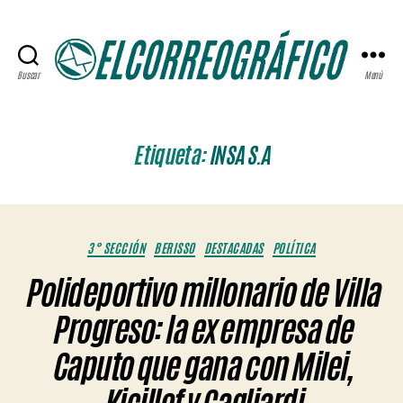
Buscar
Menú
ELCORREOGRÁFICO
Etiqueta:
INSA S.A
Categorías
3° SECCIÓN
BERISSO
DESTACADAS
POLÍTICA
Polideportivo millonario de Villa
Progreso: la ex empresa de
Caputo que gana con Milei,