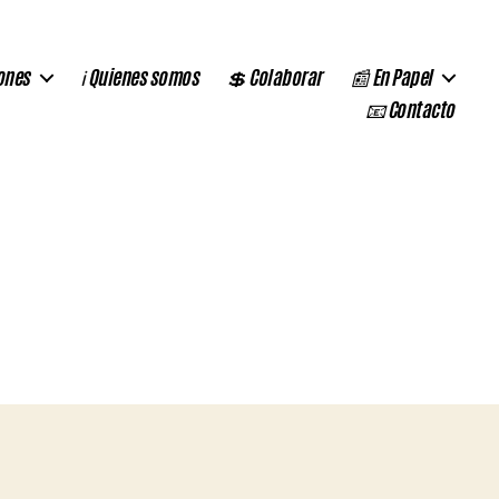
ones
ℹ️ Quienes somos
💲 Colaborar
📰 En Papel
📧 Contacto