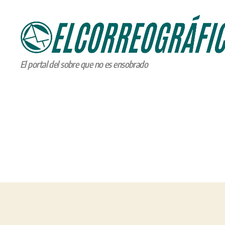
ELCORREOGRÁFICO
El portal del sobre que no es ensobrado