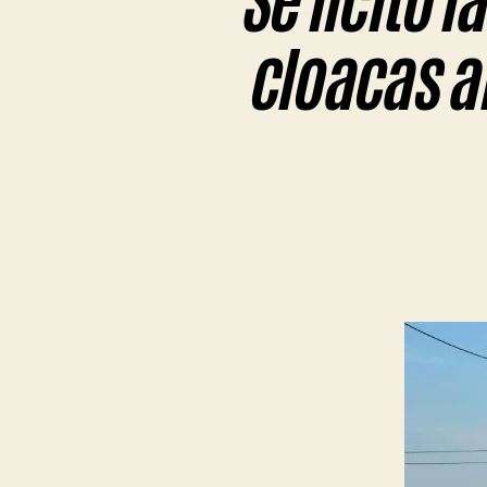
Se licitó l
cloacas al