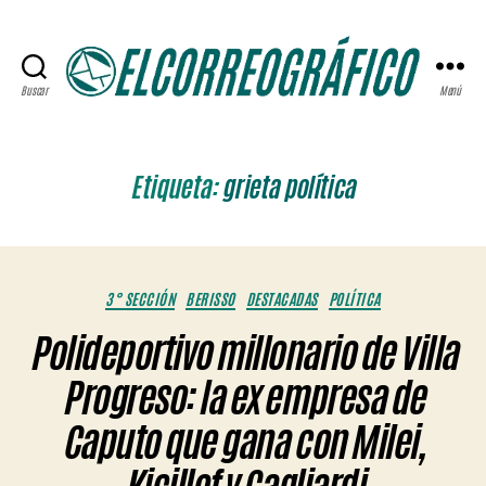
Buscar
Menú
ELCORREOGRÁFICO
Etiqueta:
grieta política
Categorías
3° SECCIÓN
BERISSO
DESTACADAS
POLÍTICA
Polideportivo millonario de Villa
Progreso: la ex empresa de
Caputo que gana con Milei,