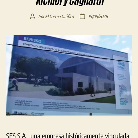
Kicillof y Cagliardi
Por
El Correo Gráfico
19/05/2026
Autor
Fecha
de
de
la
la
entrada
entrada
SES S.A., una empresa históricamente vinculada