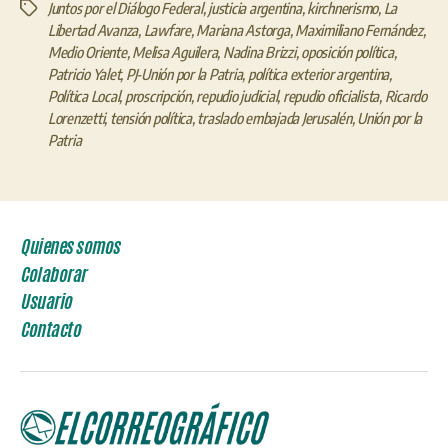
Juntos por el Diálogo Federal
,
justicia argentina
,
kirchnerismo
,
La
Etiquetas
Libertad Avanza
,
Lawfare
,
Mariana Astorga
,
Maximiliano Fernández
,
Medio Oriente
,
Melisa Aguilera
,
Nadina Brizzi
,
oposición política
,
Patricio Yalet
,
PJ-Unión por la Patria
,
política exterior argentina
,
Política Local
,
proscripción
,
repudio judicial
,
repudio oficialista
,
Ricardo
Lorenzetti
,
tensión política
,
traslado embajada Jerusalén
,
Unión por la
Patria
Quienes somos
Colaborar
Usuario
Contacto