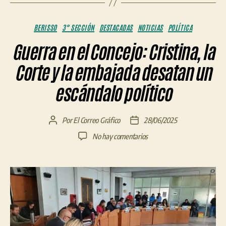
Categorías
BERISSO
3° SECCIÓN
DESTACADAS
NOTICIAS
POLÍTICA
Guerra en el Concejo: Cristina, la
Corte y la embajada desatan un
escándalo político
Por
El Correo Gráfico
28/06/2025
Autor
Fecha
de
de
en
No hay comentarios
la
la
Guerra
entrada
entrada
en
el
Concejo:
Cristina,
la
Corte
y