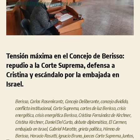
la
embajada
desatan
un
escándalo
político
Tensión máxima en el Concejo de Berisso:
repudio a la Corte Suprema, defensa a
Cristina y escándalo por la embajada en
Israel.
Berisso
,
Carlos Rosenkrantz
,
Concejo Deliberante
,
concejo dividido
,
conflicto institucional
,
Corte Suprema
,
cortes de luz Berisso
,
crisis
energética
,
crisis energética Berisso
,
Cristina Fernández de Kirchner
,
Cristina Kirchner
,
Daniel Del Curto
,
debate diplomático
,
El Carmen
,
embajada en Israel
,
Gabriel Marotte
,
grieta política
,
Himno de
Berisso
,
Horacio Rosatti
,
Ignacio Bruno
,
jueces Corte Suprema
,
Juntos
,