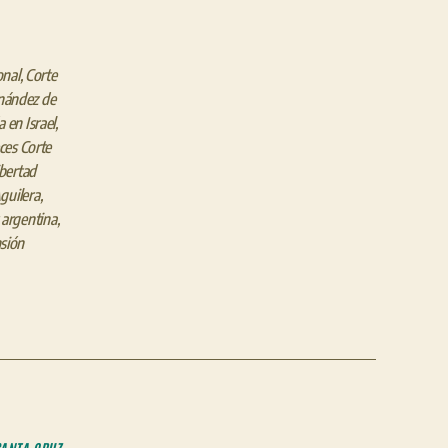
embajada
desatan
un
onal
,
Corte
escándalo
rnández de
político
 en Israel
,
ces Corte
bertad
guilera
,
r argentina
,
sión