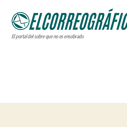
ELCORREOGRÁFICO
El portal del sobre que no es ensobrado