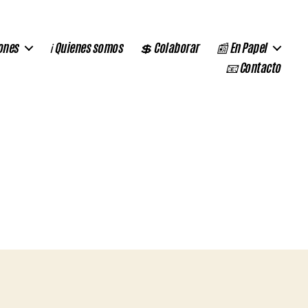
ones
ℹ️ Quienes somos
💲 Colaborar
📰 En Papel
📧 Contacto