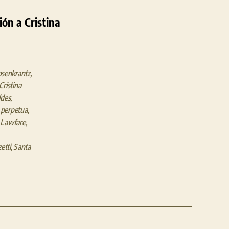
a
ón a Cristina
Cristina
Fernández
de
Kirchner:
Un
osenkrantz
,
hito
Cristina
udicial
ldes
,
en
n perpetua
,
Argentina
,
Lawfare
,
etti
,
Santa