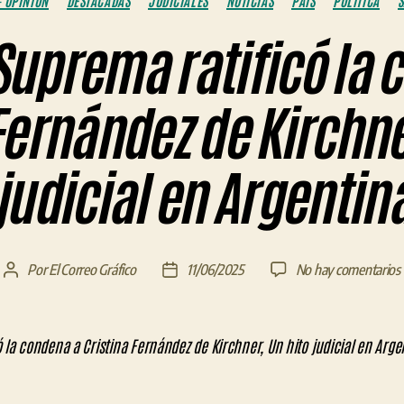
- OPINIÓN
DESTACADAS
JUDICIALES
NOTICIAS
PAÍS
POLÍTICA
S
Suprema ratificó la
Fernández de Kirchne
judicial en Argentin
Por
El Correo Gráfico
11/06/2025
No hay comentarios
Autor
Fecha
de
de
la
la
entrada
entrada
r
l