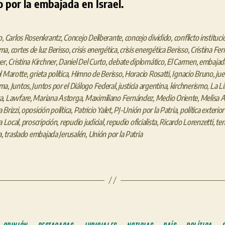
o por la embajada en Israel.
o
,
Carlos Rosenkrantz
,
Concejo Deliberante
,
concejo dividido
,
conflicto instituci
ma
,
cortes de luz Berisso
,
crisis energética
,
crisis energética Berisso
,
Cristina Fe
er
,
Cristina Kirchner
,
Daniel Del Curto
,
debate diplomático
,
El Carmen
,
embajada
l Marotte
,
grieta política
,
Himno de Berisso
,
Horacio Rosatti
,
Ignacio Bruno
,
jue
ma
,
Juntos
,
Juntos por el Diálogo Federal
,
justicia argentina
,
kirchnerismo
,
La Li
a
,
Lawfare
,
Mariana Astorga
,
Maximiliano Fernández
,
Medio Oriente
,
Melisa A
 Brizzi
,
oposición política
,
Patricio Yalet
,
PJ-Unión por la Patria
,
política exterio
a Local
,
proscripción
,
repudio judicial
,
repudio oficialista
,
Ricardo Lorenzetti
,
ten
a
,
traslado embajada Jerusalén
,
Unión por la Patria
Categorías