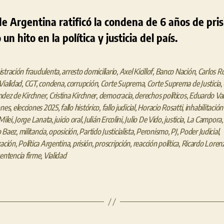
 Argentina ratificó la condena de 6 años de prisi
n hito en la política y justicia del país.
stración fraudulenta
,
arresto domiciliario
,
Axel Kicillof
,
Banco Nación
,
Carlos R
Vialidad
,
CGT
,
condena
,
corrupción
,
Corte Suprema
,
Corte Suprema de Justicia
,
j
dez de Kirchner
,
Cristina Kirchner
,
democracia
,
derechos políticos
,
Eduardo Va
ones
,
elecciones 2025
,
fallo histórico
,
fallo judicial
,
Horacio Rosatti
,
inhabilitació
Milei
,
Jorge Lanata
,
juicio oral
,
Julián Ercolini
,
Julio De Vido
,
justicia
,
La Campora
o Baez
,
militancia
,
oposición
,
Partido Justicialista
,
Peronismo
,
PJ
,
Poder Judicial
,
zación
,
Política Argentina
,
prisión
,
proscripción
,
reacción política
,
Ricardo Lorenz
entencia firme
,
Vialidad