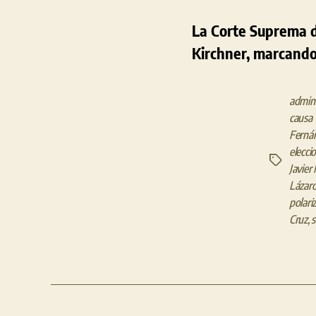
La Corte Suprema de
Kirchner, marcando u
admini
causa 
Fernán
elecci
Etiquetas
Javier 
Lázar
polari
Cruz
,
s