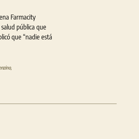
de
la
dena Farmacity
Provincia”
 salud pública que
plicó que “nadie está
enzino
,