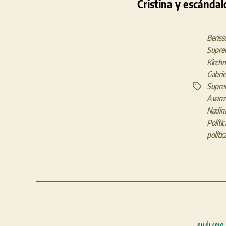
Cristina y escándal
Beriss
Supre
Kirchn
Gabrie
Supre
Etiquetas
Avanz
Nadina
Polític
polític