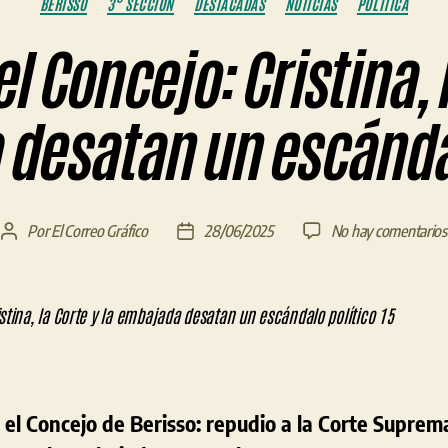
BERISSO
3° SECCIÓN
DESTACADAS
NOTICIAS
POLÍTICA
l Concejo: Cristina, l
desatan un escándal
Por
El Correo Gráfico
28/06/2025
No hay comentarios
Autor
Fecha
de
de
la
la
entrada
entrada
el Concejo de Berisso: repudio a la Corte Suprem