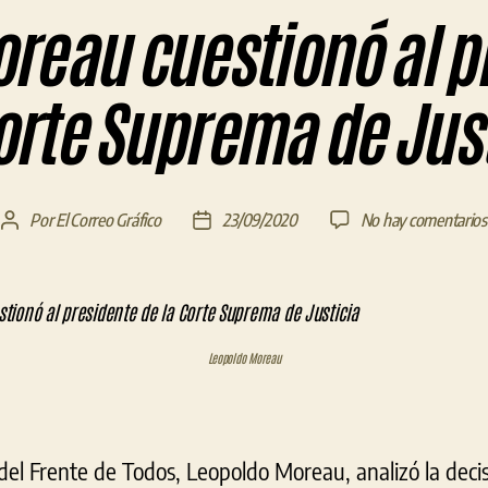
reau cuestionó al p
orte Suprema de Jus
Por
El Correo Gráfico
23/09/2020
No hay comentarios
Autor
Fecha
de
de
la
la
entrada
entrada
Leopoldo Moreau
del Frente de Todos, Leopoldo Moreau, analizó la deci