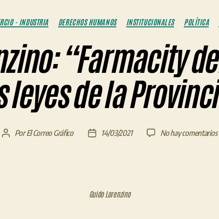
Categorías
CIO - INDUSTRIA
DERECHOS HUMANOS
INSTITUCIONALES
POLÍTICA
nzino: “Farmacity de
s leyes de la Provinc
Por
El Correo Gráfico
14/03/2021
No hay comentarios
Autor
Fecha
de
de
la
la
entrada
entrada
Guido Lorenzino