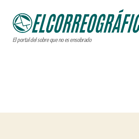
ELCORREOGRÁFICO
El portal del sobre que no es ensobrado