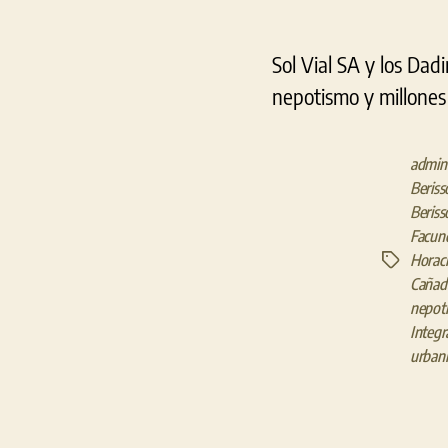
Sol Vial SA y los Dad
nepotismo y millones 
admini
Beriss
Beriss
Facun
Horaci
Etiquetas
Cañada
nepot
Integr
urbaní