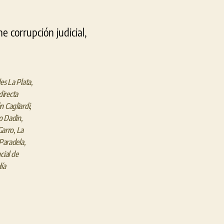
e corrupción judicial,
les La Plata
,
directa
n Cagliardi
,
o Dadin
,
Garro
,
La
Paradela
,
ial de
lía