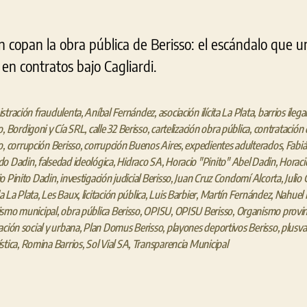
in copan la obra pública de Berisso: el escándalo que un
en contratos bajo Cagliardi.
stración fraudulenta
,
Aníbal Fernández
,
asociación ilícita La Plata
,
barrios ilega
o
,
Bordigoni y Cía SRL
,
calle 32 Berisso
,
cartelización obra pública
,
contratación 
o
,
corrupción Berisso
,
corrupción Buenos Aires
,
expedientes adulterados
,
Fabiá
do Dadin
,
falsedad ideológica
,
Hidraco SA
,
Horacio "Pinito" Abel Dadin
,
Horaci
o Pinito Dadin
,
investigación judicial Berisso
,
Juan Cruz Condomí Alcorta
,
Julio 
 La Plata
,
Les Baux
,
licitación pública
,
Luis Barbier
,
Martín Fernández
,
Nahuel 
ismo municipal
,
obra pública Berisso
,
OPISU
,
OPISU Berisso
,
Organismo provinc
ación social y urbana
,
Plan Domus Berisso
,
playones deportivos Berisso
,
plusva
stica
,
Romina Barrios
,
Sol Vial SA
,
Transparencia Municipal