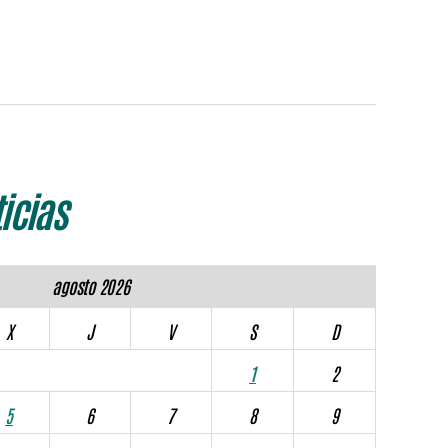
icias
agosto 2026
X
J
V
S
D
1
2
5
6
7
8
9