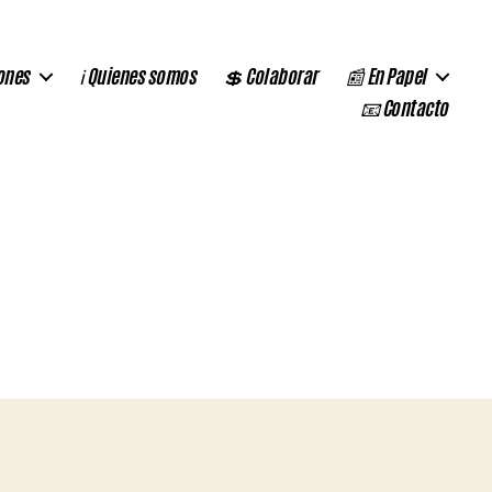
ones
ℹ️ Quienes somos
💲 Colaborar
📰 En Papel
📧 Contacto