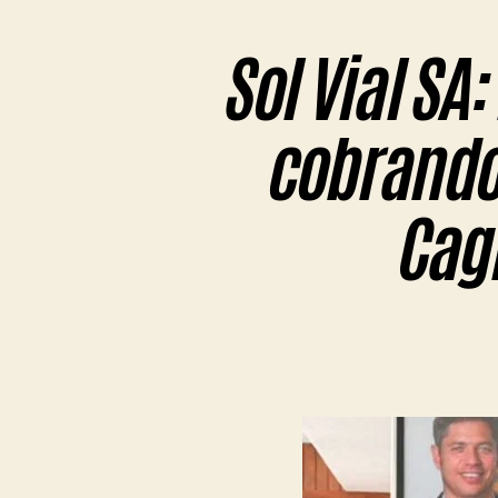
Sol Vial SA
cobrando
Cagl