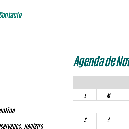
Contacto
Agenda de Not
L
M
entina
3
4
servados. Registro