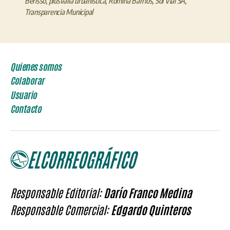
Berisso
,
plusvalía urbanística
,
Romina Barrios
,
Sol Vial SA
,
Transparencia Municipal
Quienes somos
Colaborar
Usuario
Contacto
Responsable Editorial:
Darío Franco Medina
Responsable Comercial:
Edgardo Quinteros