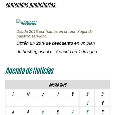
contenidos publicitarios.
Desde 2013 confiamos en la tecnología de
nuestro servidor.
Obtén un
20% de descuento
en un plan
de hosting anual clickeando en la imagen
Agenda de Noticias
agosto 2026
L
M
X
J
V
S
D
1
2
3
4
5
6
7
8
9