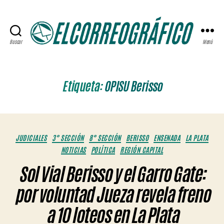
Buscar
Menú
ELCORREOGRÁFICO
Etiqueta:
OPISU Berisso
Categorías
JUDICIALES
3° SECCIÓN
8° SECCIÓN
BERISSO
ENSENADA
LA PLATA
NOTICIAS
POLÍTICA
REGIÓN CAPITAL
Sol Vial Berisso y el Garro Gate:
por voluntad Jueza revela freno
a 10 loteos en La Plata