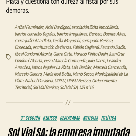
Plata y cuestiona con dureza al fiscal por sus
demoras.
Aníbal Fernández
,
Ariel Bordigoni
,
asociación ilícita inmobiliaria
,
barrios cerrados ilegales
,
barrios irregulares
,
Berisso
,
Buenos Aires
,
causa judicial La Plata
,
Cecilia Mayocchi
,
corrupción Berisso
,
Ensenada
,
escrituración de tierras
,
Fabián Cagliardi
,
Facundo Dadin
,
fiscal Condomí Alcorta
,
Garro Gate
,
Horacio Pinito Dadin
,
Juan Cruz
Etiquetas
Condomí Alcorta
,
jueza Marcela Garmendia
,
Julio Garro
,
Leandro
Arrechea
,
loteos ilegales La Plata
,
Luis Barbier
,
Marcela Garmendia
,
Marcelo Genoro
,
María José Botta
,
Mario Secco
,
Municipalidad de La
Plata
,
Nahuel Paradela
,
OPISU
,
OPISU Berisso
,
Ordenamiento
Territorial
,
Sol Vial Berisso
,
Sol Vial SA
,
UFI n°16
Categorías
3° SECCIÓN
BERISSO
DESTACADAS
NOTICIAS
POLÍTICA
Sol Vial SA: la empresa imputada