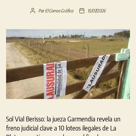
Por
El Correo Gráfico
15/07/2026
Autor
Fecha
de
de
la
la
entrada
entrada
Sol Vial Berisso: la jueza Garmendia revela un
freno judicial clave a 10 loteos ilegales de La