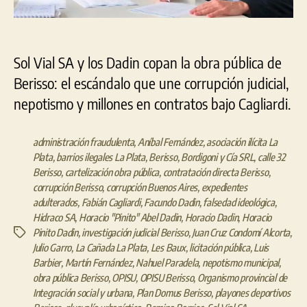
Sol Vial SA y los Dadin copan la obra pública de
Berisso: el escándalo que une corrupción judicial,
nepotismo y millones en contratos bajo Cagliardi.
administración fraudulenta
,
Aníbal Fernández
,
asociación ilícita La
Plata
,
barrios ilegales La Plata
,
Berisso
,
Bordigoni y Cía SRL
,
calle 32
Berisso
,
cartelización obra pública
,
contratación directa Berisso
,
corrupción Berisso
,
corrupción Buenos Aires
,
expedientes
adulterados
,
Fabián Cagliardi
,
Facundo Dadin
,
falsedad ideológica
,
Hidraco SA
,
Horacio "Pinito" Abel Dadin
,
Horacio Dadin
,
Horacio
Pinito Dadin
,
investigación judicial Berisso
,
Juan Cruz Condomí Alcorta
,
Etiquetas
Julio Garro
,
La Cañada La Plata
,
Les Baux
,
licitación pública
,
Luis
Barbier
,
Martín Fernández
,
Nahuel Paradela
,
nepotismo municipal
,
obra pública Berisso
,
OPISU
,
OPISU Berisso
,
Organismo provincial de
Integración social y urbana
,
Plan Domus Berisso
,
playones deportivos