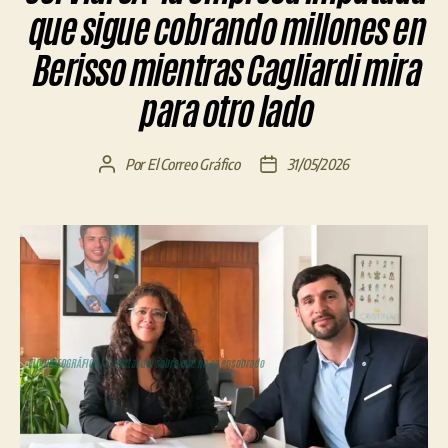
que sigue cobrando millones en
Berisso mientras Cagliardi mira
para otro lado
Por
El Correo Gráfico
31/05/2026
Autor
Fecha
de
de
la
la
entrada
entrada