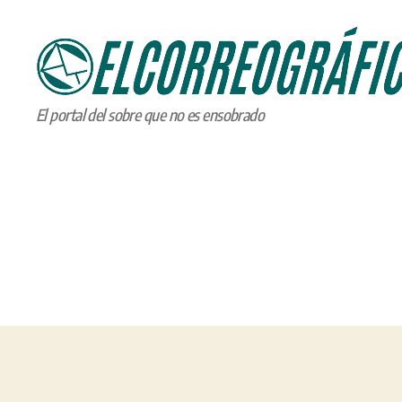
ELCORREOGRÁFICO
El portal del sobre que no es ensobrado