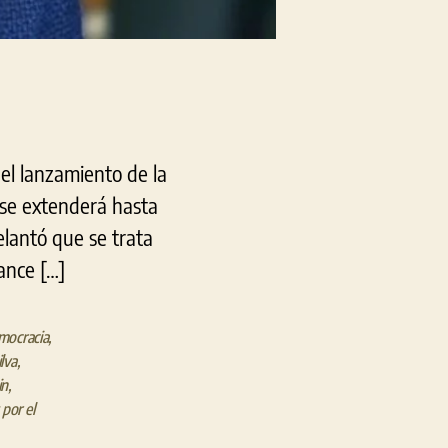
ó el lanzamiento de la
 se extenderá hasta
elantó que se trata
ance […]
mocracia
,
ilva
,
in
,
por el