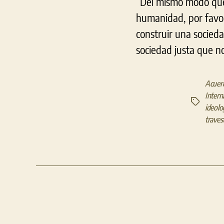
“Del mismo modo que 
humanidad, por favor
construir una socieda
sociedad justa que n
Acuer
Intern
Etiquetas
ideolo
travest