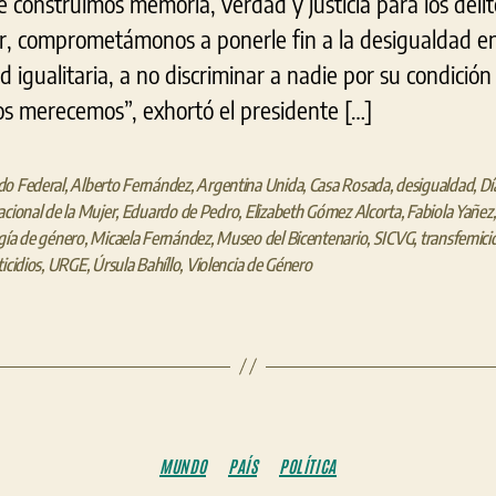
construimos memoria, verdad y justicia para los delit
, comprometámonos a ponerle fin a la desigualdad en
d igualitaria, a no discriminar a nadie por su condición
os merecemos”, exhortó el presidente […]
do Federal
,
Alberto Fernández
,
Argentina Unida
,
Casa Rosada
,
desigualdad
,
Dí
acional de la Mujer
,
Eduardo de Pedro
,
Elizabeth Gómez Alcorta
,
Fabiola Yañez
gía de género
,
Micaela Fernández
,
Museo del Bicentenario
,
SICVG
,
transfemici
icidios
,
URGE
,
Úrsula Bahíllo
,
Violencia de Género
Categorías
MUNDO
PAÍS
POLÍTICA