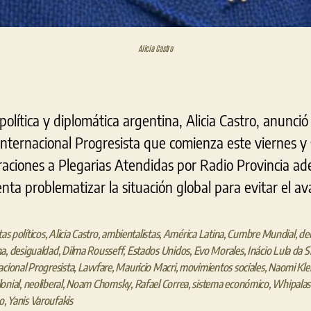
Alicia Castro
 política y diplomática argentina, Alicia Castro, anunci
 Internacional Progresista que comienza este viernes y
raciones a Plegarias Atendidas por Radio Provincia ad
nta problematizar la situación global para evitar el av
tas políticos
,
Alicia Castro
,
ambientalistas
,
América Latina
,
Cumbre Mundial
,
de
ha
,
desigualdad
,
Dilma Rousseff
,
Estados Unidos
,
Evo Morales
,
Inácio Lula da S
acional Progresista
,
Lawfare
,
Mauricio Macri
,
movimientos sociales
,
Naomi Kle
onial
,
neoliberal
,
Noam Chomsky
,
Rafael Correa
,
sistema económico
,
Whipalas 
o
,
Yanis Varoufakis