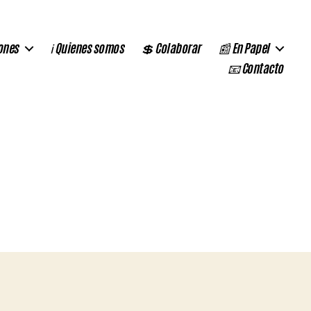
ones
ℹ️ Quienes somos
💲 Colaborar
📰 En Papel
📧 Contacto