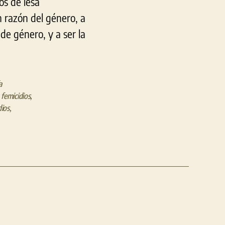
os de lesa
 razón del género, a
 de género, y a ser la
a
,
femicidios
,
dios
,