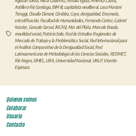
Agustín Salvia
,
Alicia Gutierrez
,
Amalia Eguía
,
América Latina
,
Astillero Río Santiago
,
BIM III
,
capitalista neoliberal
,
casa Mariani
Teruggi
,
Claudia Danani
,
Córdoba
,
Cuyo
,
desigualdad
,
Ensenada
,
estratificación
,
Facultad de Humanidades
,
Fernando Cortez
,
Gabriel
Kessler
,
Gonzalo Saraví
,
INCASI
,
Mar del Plata
,
Marcelo Boado
,
movilidad social
,
Patricio Solis
,
Red de Estudios Regionales de
Etiquetas
Mercado de Trabajo y la Problemática Social
,
Red Internacional para
el Análisis Comparativo de la Desigualdad Social
,
Red
Latinoamericana de Metodología de las Ciencias Sociales
,
REDMET
,
Río Negro
,
SIMEL
,
UBA
,
Universidad Nacional
,
UNLP
,
Vicente
Espinoza
Quienes somos
Colaborar
Usuario
Contacto