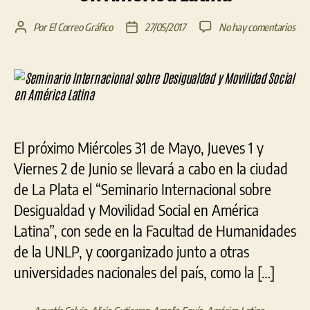
en
Por
El Correo Gráfico
27/05/2017
No hay comentarios
Autor
Fecha
Sem
de
de
Inte
la
la
sob
entrada
entrada
Des
y
Mov
Soci
El próximo Miércoles 31 de Mayo, Jueves 1 y
en
Amé
Viernes 2 de Junio se llevará a cabo en la ciudad
Lat
de La Plata el “Seminario Internacional sobre
Desigualdad y Movilidad Social en América
Latina”, con sede en la Facultad de Humanidades
de la UNLP, y coorganizado junto a otras
universidades nacionales del país, como la […]