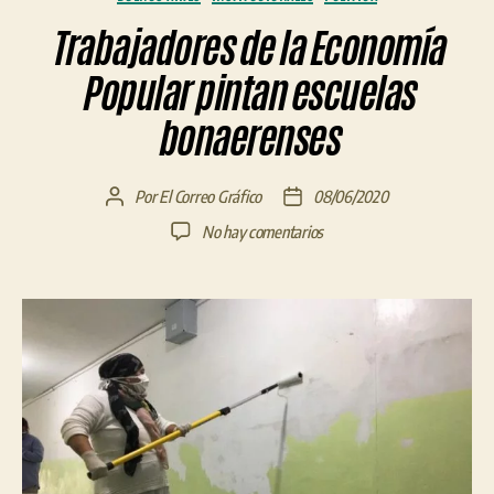
Trabajadores de la Economía
Popular pintan escuelas
bonaerenses
Por
El Correo Gráfico
08/06/2020
Autor
Fecha
de
de
en
No hay comentarios
la
la
Trabajadores
entrada
entrada
de
la
Economía
Popular
pintan
escuelas
bonaerenses