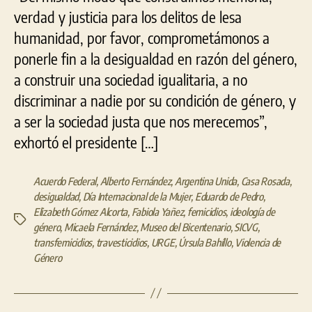
verdad y justicia para los delitos de lesa
humanidad, por favor, comprometámonos a
ponerle fin a la desigualdad en razón del género,
a construir una sociedad igualitaria, a no
discriminar a nadie por su condición de género, y
a ser la sociedad justa que nos merecemos”,
exhortó el presidente […]
Acuerdo Federal
,
Alberto Fernández
,
Argentina Unida
,
Casa Rosada
,
desigualdad
,
Día Internacional de la Mujer
,
Eduardo de Pedro
,
Elizabeth Gómez Alcorta
,
Fabiola Yañez
,
femicidios
,
ideología de
Etiquetas
género
,
Micaela Fernández
,
Museo del Bicentenario
,
SICVG
,
transfemicidios
,
travesticidios
,
URGE
,
Úrsula Bahíllo
,
Violencia de
Género