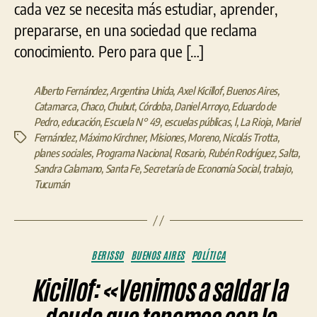
cada vez se necesita más estudiar, aprender,
prepararse, en una sociedad que reclama
conocimiento. Pero para que […]
Alberto Fernández
,
Argentina Unida
,
Axel Kicillof
,
Buenos Aires
,
Catamarca
,
Chaco
,
Chubut
,
Córdoba
,
Daniel Arroyo
,
Eduardo de
Pedro
,
educación
,
Escuela N° 49
,
escuelas públicas
,
l
,
La Rioja
,
Mariel
Fernández
,
Máximo Kirchner
,
Misiones
,
Moreno
,
Nicolás Trotta
,
Etiquetas
planes sociales
,
Programa Nacional
,
Rosario
,
Rubén Rodríguez
,
Salta
,
Sandra Calamano
,
Santa Fe
,
Secretaría de Economía Social
,
trabajo
,
Tucumán
Categorías
BERISSO
BUENOS AIRES
POLÍTICA
Kicillof: «Venimos a saldar la