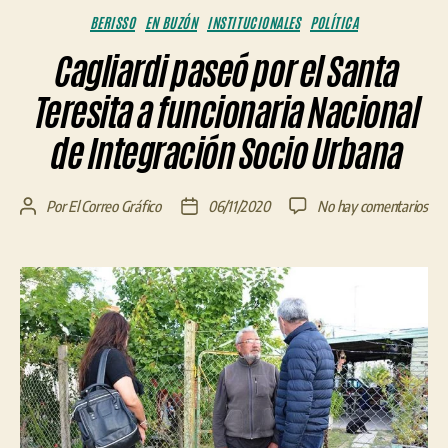
Categorías
BERISSO
EN BUZÓN
INSTITUCIONALES
POLÍTICA
Cagliardi paseó por el Santa
Teresita a funcionaria Nacional
de Integración Socio Urbana
en
Por
El Correo Gráfico
06/11/2020
No hay comentarios
Autor
Fecha
Cagl
de
de
pas
la
la
por
entrada
entrada
el
San
Ter
a
fun
Nac
de
Int