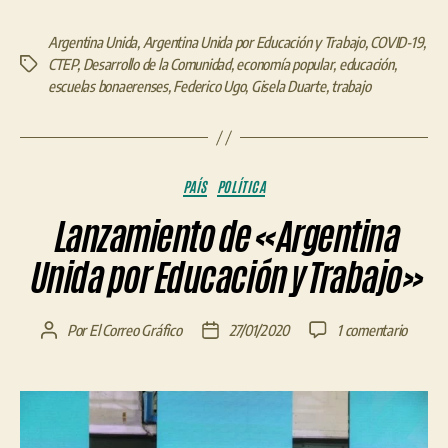
Argentina Unida
,
Argentina Unida por Educación y Trabajo
,
COVID-19
,
CTEP
,
Desarrollo de la Comunidad
,
economía popular
,
educación
,
Etiquetas
escuelas bonaerenses
,
Federico Ugo
,
Gisela Duarte
,
trabajo
Categorías
PAÍS
POLÍTICA
Lanzamiento de «Argentina
Unida por Educación y Trabajo»
en
Por
El Correo Gráfico
27/01/2020
1 comentario
Autor
Fecha
Lanzam
de
de
de
la
la
«Argen
entrada
entrada
Unida
por