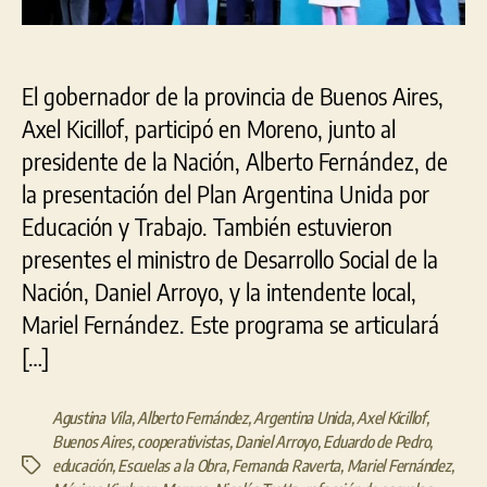
y
en
la
El gobernador de la provincia de Buenos Aires,
Arg
Axel Kicillof, participó en Moreno, junto al
presidente de la Nación, Alberto Fernández, de
la presentación del Plan Argentina Unida por
Educación y Trabajo. También estuvieron
presentes el ministro de Desarrollo Social de la
Nación, Daniel Arroyo, y la intendente local,
Mariel Fernández. Este programa se articulará
[…]
Agustina Vila
,
Alberto Fernández
,
Argentina Unida
,
Axel Kicillof
,
Buenos Aires
,
cooperativistas
,
Daniel Arroyo
,
Eduardo de Pedro
,
educación
,
Escuelas a la Obra
,
Fernanda Raverta
,
Mariel Fernández
,
Etiquetas