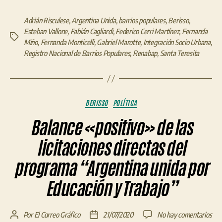
Adrián Risculese
,
Argentina Unida
,
barrios populares
,
Berisso
,
Esteban Vallone
,
Fabián Cagliardi
,
Federico Cerri Martínez
,
Fernanda
Etiquetas
Miño
,
Fernanda Monticelli
,
Gabriel Marotte
,
Integración Socio Urbana
,
Registro Nacional de Barrios Populares
,
Renabap
,
Santa Teresita
Categorías
BERISSO
POLÍTICA
Balance «positivo» de las
licitaciones directas del
programa “Argentina unida por
Educación y Trabajo”
en
Por
El Correo Gráfico
21/07/2020
No hay comentarios
Autor
Fecha