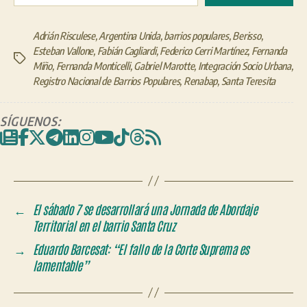
Adrián Risculese
,
Argentina Unida
,
barrios populares
,
Berisso
,
Esteban Vallone
,
Fabián Cagliardi
,
Federico Cerri Martínez
,
Fernanda
Etiquetas
Miño
,
Fernanda Monticelli
,
Gabriel Marotte
,
Integración Socio Urbana
,
Registro Nacional de Barrios Populares
,
Renabap
,
Santa Teresita
SÍGUENOS:
←
El sábado 7 se desarrollará una Jornada de Abordaje
Territorial en el barrio Santa Cruz
→
Eduardo Barcesat: “El fallo de la Corte Suprema es
lamentable”