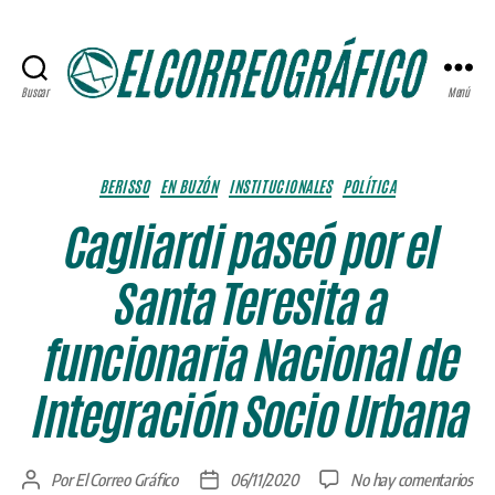
Buscar
Menú
ELCORREOGRÁFICO
Categorías
BERISSO
EN BUZÓN
INSTITUCIONALES
POLÍTICA
Cagliardi paseó por el
Santa Teresita a
funcionaria Nacional de
Integración Socio Urbana
en
Por
El Correo Gráfico
06/11/2020
No hay comentarios
Autor
Fecha