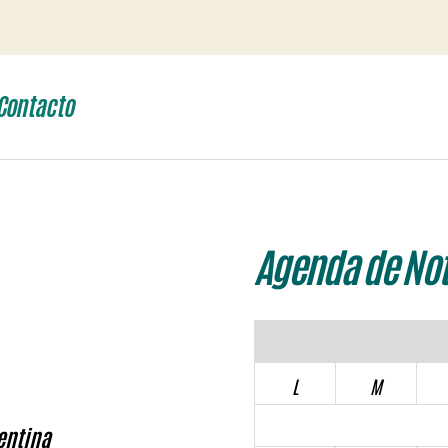
Contacto
Agenda de Not
L
M
entina