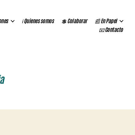
ones
ℹ️ Quienes somos
💲 Colaborar
📰 En Papel
📧 Contacto
ia