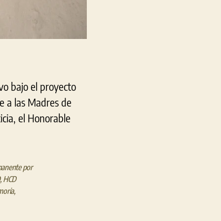
vo bajo el proyecto
e a las Madres de
icia, el Honorable
anente por
D
,
HCD
oria
,