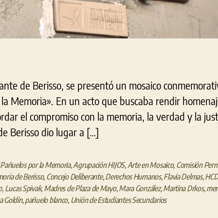
rante de Berisso, se presentó un mosaico conmemorati
 la Memoria». En un acto que buscaba rendir homenaj
dar el compromiso con la memoria, la verdad y la just
e Berisso dio lugar a […]
 Pañuelos por la Memoria
,
Agrupación HIJOS
,
Arte en Mosaico
,
Comisión Perm
oria de Berisso
,
Concejo Deliberante
,
Derechos Humanos
,
Flavia Delmas
,
HC
o
,
Lucas Spivak
,
Madres de Plaza de Mayo
,
Mara González
,
Martina Drkos
,
mem
a Goldín
,
pañuelo blanco
,
Unión de Estudiantes Secundarios