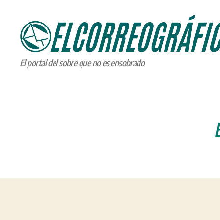
ELCORREOGRÁFICO
El portal del sobre que no es ensobrado
E