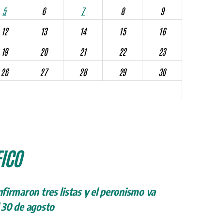
5
6
7
8
9
12
13
14
15
16
19
20
21
22
23
26
27
28
29
30
ICO
onfirmaron tres listas y el peronismo va
l 30 de agosto