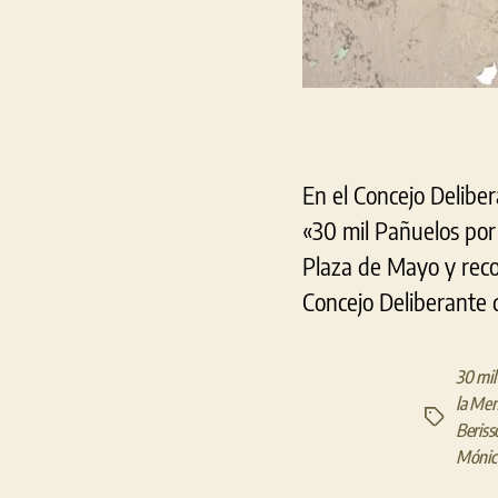
En el Concejo Delibe
«30 mil Pañuelos por
Plaza de Mayo y recor
Concejo Deliberante d
30 mil
la Mem
Etiquetas
Beriss
Mónic