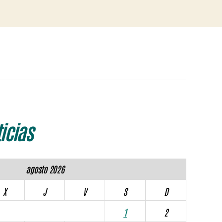
icias
agosto 2026
X
J
V
S
D
1
2