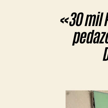
«30 mil 
pedazo
D