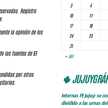
3
4
servados. Registro
10
11
e.
17
18
ente la opinión de los
24
25
31
ndo las fuentes de
El
« Jul
fundidas por otros
🌵 JUJUYGRÁF
citarios.
Internas PJ Jujuy: se c
dividido a las urnas de